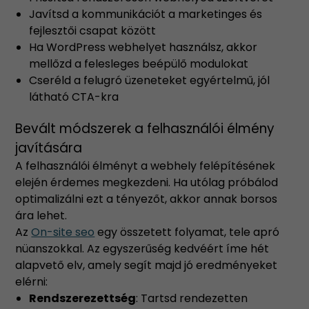
Javítsd a kommunikációt a marketinges és
fejlesztői csapat között
Ha WordPress webhelyet használsz, akkor
mellőzd a felesleges beépülő modulokat
Cseréld a felugró üzeneteket egyértelmű, jól
látható CTA-kra
Bevált módszerek a felhasználói élmény
javítására
A felhasználói élményt a webhely felépítésének
elején érdemes megkezdeni. Ha utólag próbálod
optimalizálni ezt a tényezőt, akkor annak borsos
ára lehet.
Az
On-site seo
egy összetett folyamat, tele apró
nüanszokkal. Az egyszerűség kedvéért íme hét
alapvető elv, amely segít majd jó eredményeket
elérni:
Rendszerezettség
: Tartsd rendezetten