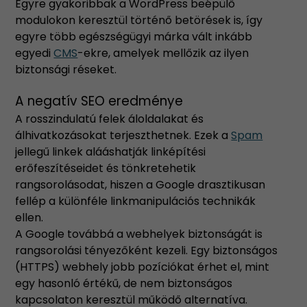
Egyre gyakoribbak a WordPress beépülő
modulokon keresztül történő betörések is, így
egyre több egészségügyi márka vált inkább
egyedi
CMS
-ekre, amelyek mellőzik az ilyen
biztonsági réseket.
A negatív SEO eredménye
A rosszindulatú felek áloldalakat és
álhivatkozásokat terjeszthetnek. Ezek a
Spam
jellegű linkek alááshatják linképítési
erőfeszítéseidet és tönkretehetik
rangsorolásodat, hiszen a Google drasztikusan
fellép a különféle linkmanipulációs technikák
ellen.
A Google továbbá a webhelyek biztonságát is
rangsorolási tényezőként kezeli. Egy biztonságos
(HTTPS) webhely jobb pozíciókat érhet el, mint
egy hasonló értékű, de nem biztonságos
kapcsolaton keresztül működő alternatíva.