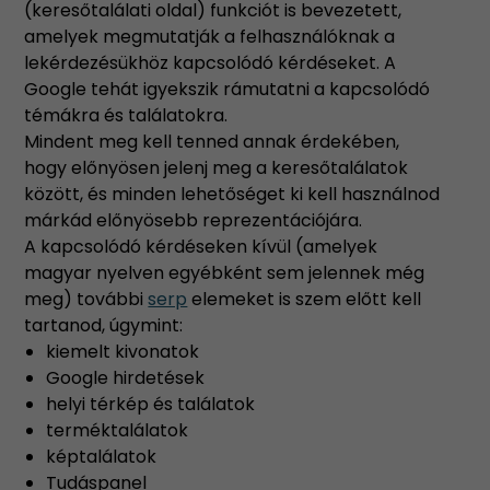
(keresőtalálati oldal) funkciót is bevezetett,
amelyek megmutatják a felhasználóknak a
lekérdezésükhöz kapcsolódó kérdéseket. A
Google tehát igyekszik rámutatni a kapcsolódó
témákra és találatokra.
Mindent meg kell tenned annak érdekében,
hogy előnyösen jelenj meg a keresőtalálatok
között, és minden lehetőséget ki kell használnod
márkád előnyösebb reprezentációjára.
A kapcsolódó kérdéseken kívül (amelyek
magyar nyelven egyébként sem jelennek még
meg) további
serp
elemeket is szem előtt kell
tartanod, úgymint:
kiemelt kivonatok
Google hirdetések
helyi térkép és találatok
terméktalálatok
képtalálatok
Tudáspanel