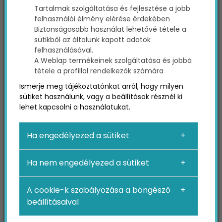
Tartalmak szolgáltatása és fejlesztése a jobb
nem kell hosszú, bonyolult weboldalakat
felhasználói élmény elérése érdekében
átolvasniuk a válaszokért. Az egészségügyi
Biztonságosabb használat lehetővé tétele a
szükségletek gyakran sürgős jellegűek, így nem
sütikből az általunk kapott adatok
csoda, hogy a felhasználók az ellátáshoz és
felhasználásával.
információkhoz vezető leggyorsabb és
A Weblap termékeinek szolgáltatása és jobbá
legegyszerűbb utat választják.
tétele a profillal rendelkezők számára
A Google folyamatosan fejleszti algoritmusát,
Ismerje meg tájékoztatónkat arról, hogy milyen
hogy minél több jó minőségű és releváns
sütiket használunk, vagy a beállítások résznél ki
keresőtalálatokat, illetve minél kevesebb
lehet kapcsolni a használatukat.
spamet és tévinformációt prezentálhasson
felhasználóinak. Az egészségügyben rendkívül
Ha engedélyezed a sütiket
fontos a tartalmak minősége, és ha nem felelsz
meg a Google irányelveinek, akkor egészségügyi
Ha nem engedélyezed a sütiket
márkád nem igazán lesz látható a
keresőtalálatok között.
Szóval hogyan készülhetsz fel a következő évre
A cookie-k szabályozása a böngésző
és szerezheted, illetve őrizheted meg
beállításaival
versenyelőnyödet a többi márkával szemben?