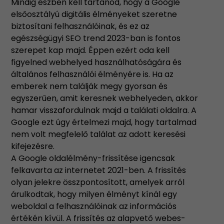
Mindig észben kell tartanod, hogy a Google
elsőosztályú digitális élményeket szeretne
biztosítani felhasználóinak, és ez az
egészségügyi SEO trend 2023-ban is fontos
szerepet kap majd. Éppen ezért oda kell
figyelned webhelyed használhatóságára és
általános felhasználói élményére is. Ha az
emberek nem találják megy gyorsan és
egyszerűen, amit keresnek webhelyeden, akkor
hamar visszafordulnak majd a találati oldalra. A
Google ezt úgy értelmezi majd, hogy tartalmad
nem volt megfelelő találat az adott keresési
kifejezésre.
A Google oldalélmény-frissítése igencsak
felkavarta az internetet 2021-ben. A frissítés
olyan jelekre összpontosított, amelyek arról
árulkodtak, hogy milyen élményt kínál egy
weboldal a felhasználóinak az információs
értékén kívül. A frissítés az alapvető webes-