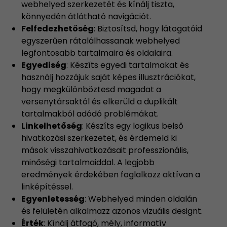
webhelyed szerkezetét és kínálj tiszta,
könnyedén átlátható navigációt.
Felfedezhetőség
: Biztosítsd, hogy látogatóid
egyszerűen rátalálhassanak webhelyed
legfontosabb tartalmaira és oldalaira.
Egyediség
: Készíts egyedi tartalmakat és
használj hozzájuk saját képes illusztrációkat,
hogy megkülönböztesd magadat a
versenytársaktól és elkerüld a duplikált
tartalmakból adódó problémákat.
Linkelhetőség
: Készíts egy logikus belső
hivatkozási szerkezetet, és érdemeld ki
mások visszahivatkozásait professzionális,
minőségi tartalmaiddal. A legjobb
eredmények érdekében foglalkozz aktívan a
linképítéssel.
Egyenletesség
: Webhelyed minden oldalán
és felületén alkalmazz azonos vizuális designt.
Érték
: Kínálj átfogó, mély, informatív