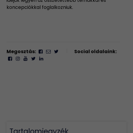
idejük legyen az összetettebb témákkal és
koncepciókkal foglalkozniuk.
Megosztás:
Social oldalaink:
Tartalomjegyzék