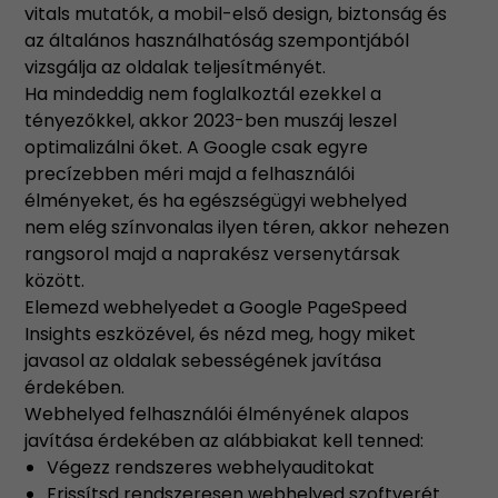
vitals mutatók, a mobil-első design, biztonság és
az általános használhatóság szempontjából
vizsgálja az oldalak teljesítményét.
Ha mindeddig nem foglalkoztál ezekkel a
tényezőkkel, akkor 2023-ben muszáj leszel
optimalizálni őket. A Google csak egyre
precízebben méri majd a felhasználói
élményeket, és ha egészségügyi webhelyed
nem elég színvonalas ilyen téren, akkor nehezen
rangsorol majd a naprakész versenytársak
között.
Elemezd webhelyedet a Google PageSpeed
Insights eszközével, és nézd meg, hogy miket
javasol az oldalak sebességének javítása
érdekében.
Webhelyed felhasználói élményének alapos
javítása érdekében az alábbiakat kell tenned:
Végezz rendszeres webhelyauditokat
Frissítsd rendszeresen webhelyed szoftverét