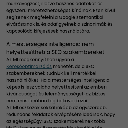
munkavégzést, illetve hasznos adatokat és
egyszerű méretezhetőséget kínálnak. Ezen kívül
segítenek megfelelni a Google szemantikai
elvárásainak is, és odafigyelnek a szinonimák és
kapcsolódó kifejezések használatára.
A mesterséges intelligencia nem
helyettesítheti a SEO szakembereket
Az MI megkönnyítheti ugyan a
Keresőoptimalizálás
menetét, de a SEO
szakembereknek tudniuk kell mértékkel
használni őket. Ha a mesterséges intelligencia
képes is lesz valaha helyettesíteni az emberi
kíváncsiságot és leleményességet, az biztos
nem mostanában fog bekövetkezni.
Az MI eszközök sokkal inkább az egyszerűbb,
redundáns feladatok elvégzésére ideálisok, hogy
az
egészségügyi SEO szakemberek
nek több