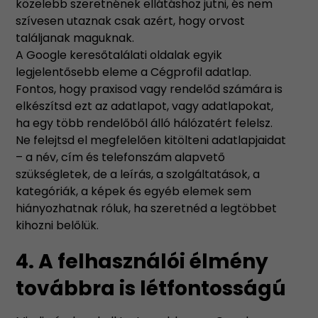
közelebb szeretnének ellátáshoz jutni, és nem
szívesen utaznak csak azért, hogy orvost
találjanak maguknak.
A Google keresőtalálati oldalak egyik
legjelentősebb eleme a Cégprofil adatlap.
Fontos, hogy praxisod vagy rendelőd számára is
elkészítsd ezt az adatlapot, vagy adatlapokat,
ha egy több rendelőből álló hálózatért felelsz.
Ne felejtsd el megfelelően kitölteni adatlapjaidat
– a név, cím és telefonszám alapvető
szükségletek, de a leírás, a szolgáltatások, a
kategóriák, a képek és egyéb elemek sem
hiányozhatnak róluk, ha szeretnéd a legtöbbet
kihozni belőlük.
4. A felhasználói élmény
továbbra is létfontosságú