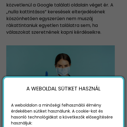
közvetlenül a Google találati oldalain véget ér. A
„nulla kattintásos” keresések elterjedésének
köszönhetően egyszerűen nem muszáj
rákattintaniuk egyetlen találatra sem, ha
válaszokat szeretnének kapni kérdéseikre.
A WEBOLDAL SÜTIKET HASZNÁL
A weboldalon a minőségi felhasználói élmény
érdekében sütiket használunk. A cookie-kat és
A keresőtalálati oldalak minden szükséges
hasonló technológiákat a következők elősegítésére
információt felsorolnak az egészségügyi
használjuk:
témákban kereső felhasználóknak, akiknek így