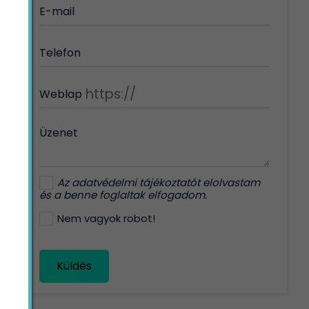
E-mail
Telefon
Weblap
Üzenet
Az
adatvédelmi tájékoztatót
elolvastam
és a benne foglaltak elfogadom.
Nem vagyok robot!
Küldés