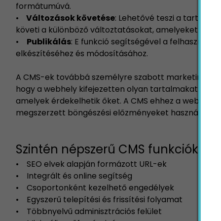
formátumúvá.
•
Változások követése
: Lehetővé teszi a tartalma
követi a különböző változtatásokat, amelyeket a kü
•
Publikálás
: E funkció segítségével a felhasználó
elkészítéséhez és módosításához.
A CMS-ek továbbá személyre szabott marketinglehető
hogy a webhely kifejezetten olyan tartalmakat jelen
amelyek érdekelhetik őket. A CMS ehhez a webhelyen
megszerzett böngészési előzményeket használja fel.
Szintén népszerű CMS funkciók mé
• SEO elvek alapján formázott URL-ek
• Integrált és online segítség
• Csoportonként kezelhető engedélyek
• Egyszerű telepítési és frissítési folyamat
• Többnyelvű adminisztrációs felület