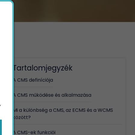
Tartalomjegyzék
A CMS definíciója
A CMS működése és alkalmazása
,
Mi a különbség a CMS, az ECMS és a WCMS
között?
A CMS-ek funkciói