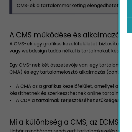
CMS-ek a tartalommarketing elengedhetetlen es
A CMS működése és alkalmazása
A CMS-ek egy grafikus kezelőfelületet biztosítanak 
vagy webdesign tudás nélkül is tartalmakat készíthe
Egy CMS-nek két összetevője van: egy tartalomkeze
CMA) és egy tartalomelosztó alkalmazás (content de
• A CMA az a grafikus kezelőfelület, amellyel a fel
készíthetnek és szerkeszthetnek online tartalmakat.
• A CDA a tartalmak terjesztéséhez szükséges back-
Mi a különbség a CMS, az ECMS és
Habár mindhárom rendszert tartalomkezelésre haszná