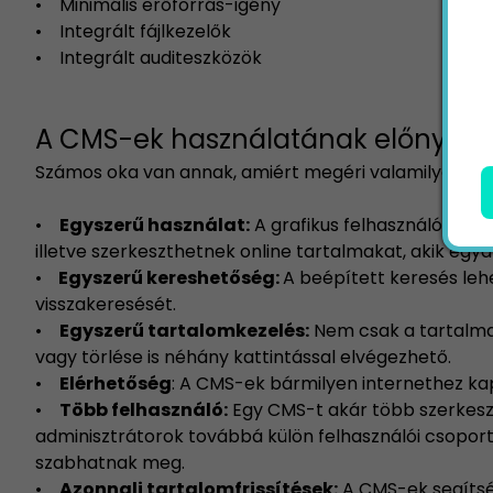
• Minimális erőforrás-igény
• Integrált fájlkezelők
• Integrált auditeszközök
A CMS-ek használatának előnyei
Számos oka van annak, amiért megéri valamilyen CMS
•
Egyszerű használat:
A grafikus felhasználói felü
illetve szerkeszthetnek online tartalmakat, akik e
•
Egyszerű kereshetőség:
A beépített keresés leh
visszakeresését.
•
Egyszerű tartalomkezelés:
Nem csak a tartalmak
vagy törlése is néhány kattintással elvégezhető.
•
Elérhetőség
: A CMS-ek bármilyen internethez ka
•
Több felhasználó:
Egy CMS-t akár több szerkeszt
adminisztrátorok továbbá külön felhasználói csopor
szabhatnak meg.
•
Azonnali tartalomfrissítések:
A CMS-ek segítség