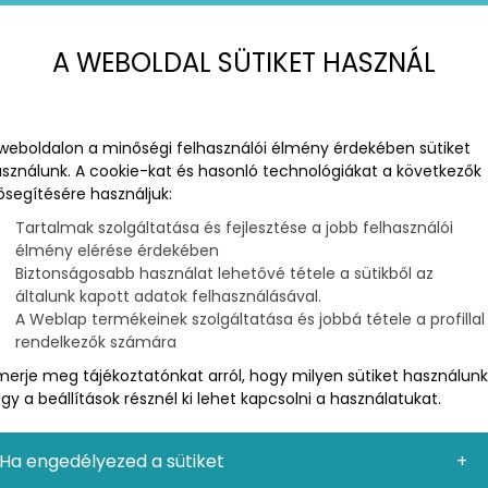
A WEBOLDAL SÜTIKET HASZNÁL
weboldalon a minőségi felhasználói élmény érdekében sütiket
sználunk. A cookie-kat és hasonló technológiákat a következők
ősegítésére használjuk:
Tartalmak szolgáltatása és fejlesztése a jobb felhasználói
élmény elérése érdekében
Biztonságosabb használat lehetővé tétele a sütikből az
általunk kapott adatok felhasználásával.
A Weblap termékeinek szolgáltatása és jobbá tétele a profillal
rendelkezők számára
merje meg tájékoztatónkat arról, hogy milyen sütiket használunk
gy a beállítások résznél ki lehet kapcsolni a használatukat.
ezelő rendszer) egy olyan számítógépes
mak létrehozását, szerkesztését, illetve publikálását.
endszerek (enterprise content management system –
Ha engedélyezed a sütiket
eb content management system – WCMS) alapját. A