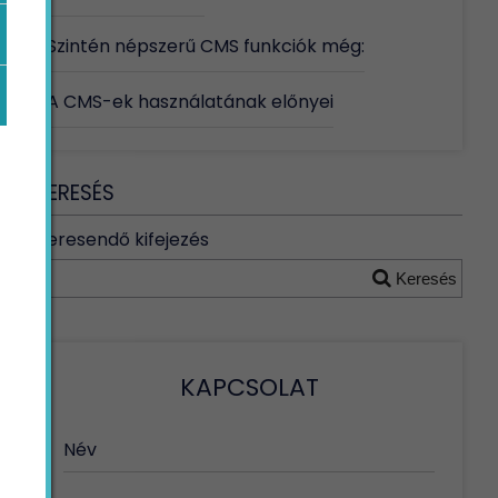
Szintén népszerű CMS funkciók még:
A CMS-ek használatának előnyei
KERESÉS
Keresendő kifejezés
Keresés
KAPCSOLAT
Név