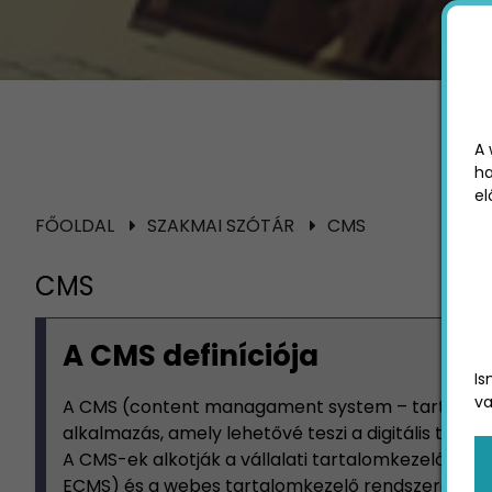
A 
ha
el
FŐOLDAL
SZAKMAI SZÓTÁR
CMS
CMS
A CMS definíciója
Is
va
A CMS (content managament system – tartalomk
alkalmazás, amely lehetővé teszi a digitális tartal
A CMS-ek alkotják a vállalati tartalomkezelő r
ECMS) és a webes tartalomkezelő rendszerek(w