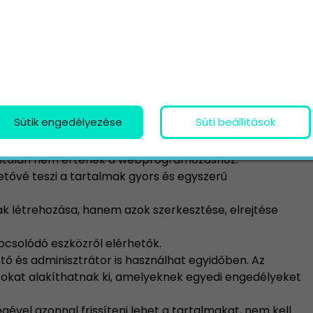
-t használni az online tartalmak kezeléséhez:
Sütik engedélyezése
Süti beállítások
letnek köszönhetően azok is gond nélkül készíthetnek,
gyáltalán nem értenek a webprogramozáshoz.
etővé teszi a tartalmak gyors és egyszerű
 létrehozása, hanem azok szerkesztése, elrejtése
pcsolódó eszközről elérhetők.
ő és adminisztrátor is használhat egyidőben. Az
tokat alakíthatnak ki, amelyeknek egyedi engedélyeket
ével azonnal frissíteni lehet a tartalmakat, nem kell