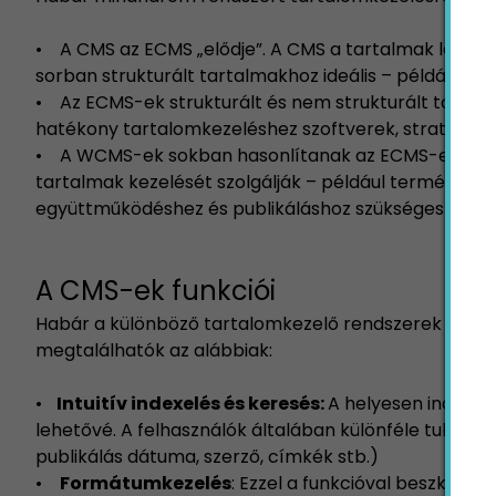
• A CMS az ECMS „elődje”. A CMS a tartalmak létrehoz
sorban strukturált tartalmakhoz ideális – például 
• Az ECMS-ek strukturált és nem strukturált tartal
hatékony tartalomkezeléshez szoftverek, stratégiák é
• A WCMS-ek sokban hasonlítanak az ECMS-ekhez, az
tartalmak kezelését szolgálják – például termékad
együttműködéshez és publikáláshoz szükséges eszköz
A CMS-ek funkciói
Habár a különböző tartalomkezelő rendszerek eltérő
megtalálhatók az alábbiak:
•
Intuitív indexelés és keresés:
A helyesen indexel
lehetővé. A felhasználók általában különféle tulajdon
publikálás dátuma, szerző, címkék stb.)
•
Formátumkezelés
: Ezzel a funkcióval beszken