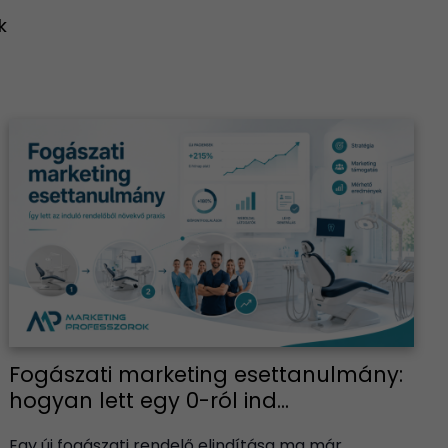
k
Fogászati marketing esettanulmány:
hogyan lett egy 0-ról ind...
Egy új fogászati rendelő elindítása ma már