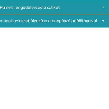
zközei.
Ha nem engedélyezed a sütiket
A cookie-k szabályozása a böngésző beállításaival
a felhasználóknak, akik így mindenféle programozói
tnek, szerkeszthetnek és publikálhatnak.
lő alkalmazás (content management application –
livery application – CDA):
használók bármilyen webprogramozó tudás nélkül
end szolgáltatásokat biztosítják.
 a WCMS között?
lják, fontos különbséget tenni közöttük: