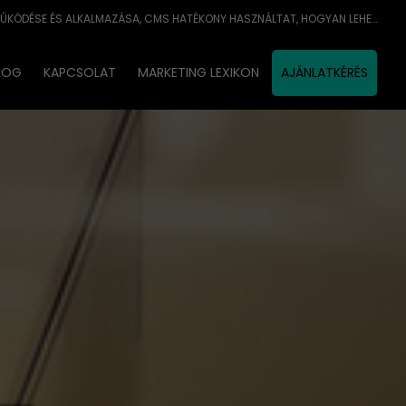
CMS DEFINÍCIÓJA, A CMS MŰKÖDÉSE ÉS ALKALMAZÁSA, CMS HATÉKONY HASZNÁLTAT, HOGYAN LEHET A CMS-T EREDMÉNYESEN ALKALMAZNI?
LOG
KAPCSOLAT
MARKETING LEXIKON
AJÁNLATKÉRÉS