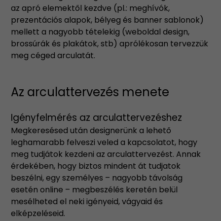
az apró elemektől kezdve (pl.: meghívók,
prezentációs alapok, bélyeg és banner sablonok)
mellett a nagyobb tételekig (weboldal design,
brossúrák és plakátok, stb) aprólékosan tervezzük
meg céged arculatát.
Az arculattervezés menete
Igényfelmérés az arculattervezéshez
Megkeresésed után designerünk a lehető
leghamarabb felveszi veled a kapcsolatot, hogy
meg tudjátok kezdeni az arculattervezést. Annak
érdekében, hogy biztos mindent át tudjatok
beszélni, egy személyes – nagyobb távolság
esetén online – megbeszélés keretén belül
mesélheted el neki igényeid, vágyaid és
elképzeléseid.