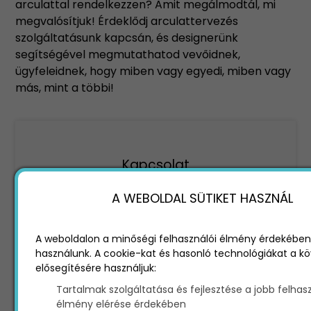
arculattal rendelkezzen? Amit megálmodtál, mi
megvalósítjuk! Érdeklődj arculattervezés
szolgáltatásunk kapcsán, és designerünk
segítségével megmutathatod vevőidnek,
ügyfeleidnek, hogy miben vagy egyedi, miben vagy
más, mint a többi!
Kapcsolat
Adatokkal dolgozunk, nem megérzésekkel –
A WEBOLDAL SÜTIKET HASZNÁL
25 év tapasztalattal segítünk megtérülő
online stratégiát építeni.
Ismerjük meg egymást! Töltsd ki az alábbi
A weboldalon a minőségi felhasználói élmény érdekében
űrlapot, és felvesszük veled a kapcsolatot.
használunk. A cookie-kat és hasonló technológiákat a k
elősegítésére használjuk:
Név
Tartalmak szolgáltatása és fejlesztése a jobb felhas
élmény elérése érdekében