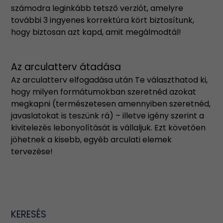
számodra leginkább tetsző verziót, amelyre
további 3 ingyenes korrektúra kört biztosítunk,
hogy biztosan azt kapd, amit megálmodtál!
Az arculatterv átadása
Az arculatterv elfogadása után Te választhatod ki,
hogy milyen formátumokban szeretnéd azokat
megkapni (természetesen amennyiben szeretnéd,
javaslatokat is teszünk rá) – illetve igény szerint a
kivitelezés lebonyolítását is vállaljuk. Ezt követően
jöhetnek a kisebb, egyéb arculati elemek
tervezése!
KERESÉS