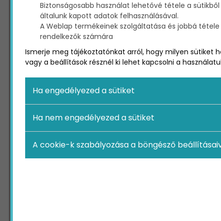
Biztonságosabb használat lehetővé tétele a sütikből
E-mail
általunk kapott adatok felhasználásával.
A Weblap termékeinek szolgáltatása és jobbá tétele a
rendelkezők számára
Telefon
Ismerje meg tájékoztatónkat arról, hogy milyen sütiket h
vagy a beállítások résznél ki lehet kapcsolni a használatu
Weblap
Ha engedélyezed a sütiket
Ha nem engedélyezed a sütiket
Üzenet
A cookie-k szabályozása a böngésző beállításai
Az
adatvédelmi tájékoztatót
elolvastam és a
benne foglaltak elfogadom.
Nem vagyok robot!