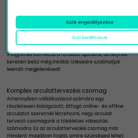
formavilága nagyban befolyásolja majd az arculat
többi elemét. A logo mellett a kis arculati
csomagunk tartalmazza a névjegy, a levélpapír, a
Sütik engedélyezése
digitális levélpapír, az e-mail lábléc és a boríték
tervezését is.
Süti beállítások
A csomag tartalmaként az előzetes tervezés után
3 ingyenes korrektúra fordulót ajánlunk, amelynek
keretén belül még inkább ízlésedre szabhatjuk
leendő megjelenésed!
Komplex arculattervezési csomag
Amennyiben vállalkozásod számára egy
részletesen kidolgozott, átfogó online- és offline
arculatot szeretnél létrehozni, nagy arculat
tervező csomagunk a tökéletes választás
számodra. Ez az arculattervezési csomag már
mindent magában foglal, amire szükséged lehet: