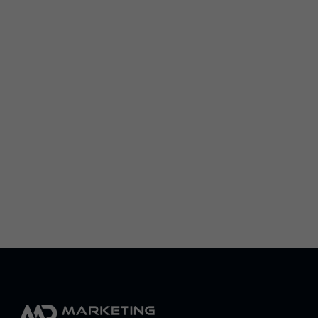
+
−
×
Marketing Professzorok
Leaflet