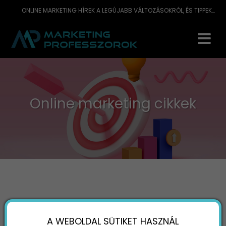
ONLINE MARKETING HÍREK A LEGÚJABB VÁLTOZÁSOKRÓL, ÉS TIPPEK A LEGJOBB SZAKÉRTŐKTŐL
Online marketing cikkek
Újdonságok, hírek, esettanulmányok
A WEBOLDAL SÜTIKET HASZNÁL