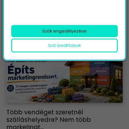
vendég? A Marketing Professzorok kutatása azt
vizsgálja, hogyan változik a szálláskeresés és
foglalás az AI-korszakban: miben bízik a vendég,
hol foglal végül, és milyen feltételekkel választaná
Sütik engedélyezése
inkább a ...
Süti beállítások
Több vendéget szeretnél
szálláshelyedre? Nem több
marketingt...