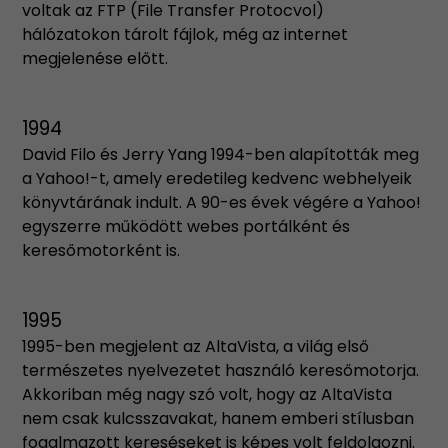
voltak az FTP (File Transfer Protocvol)
hálózatokon tárolt fájlok, még az internet
megjelenése előtt.
1994
David Filo és Jerry Yang 1994-ben alapították meg
a Yahoo!-t, amely eredetileg kedvenc webhelyeik
könyvtárának indult. A 90-es évek végére a Yahoo!
egyszerre működött webes portálként és
keresőmotorként is.
1995
1995-ben megjelent az AltaVista, a világ első
természetes nyelvezetet használó keresőmotorja.
Akkoriban még nagy szó volt, hogy az AltaVista
nem csak kulcsszavakat, hanem emberi stílusban
fogalmazott kereséseket is képes volt feldolgozni.