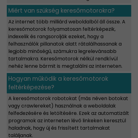
Miért van szükség keresőmotorokra?
Az internet több milliárd weboldalból áll össze. A
keresőmotorok folyamatosan feltérképezik,
indexelik és rangsorolják ezeket, hogy a
felhasználók pillanatok alatt rátalálhassanak a
legjobb minőségű, számukra legrelevánsabb
tartalmakra. Keresőmotorok nélkül rendkívül
nehéz lenne bármit is megtalálni az interneten.
Hogyan működik a keresőmotorok
feltérképezése?
A keresőmotorok robotokat (más néven botokat
vagy crawlereket) használnak a weboldalak
felfedezésére és letöltésére. Ezek az automatizált
programok az interneten lévő linkeken keresztül
haladnak, hogy új és frissített tartalmakat
találjanak.