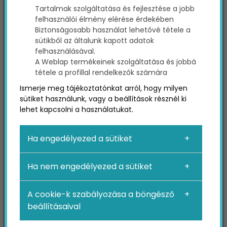
Az alábbiakban első sorban az internetes
Tartalmak szolgáltatása és fejlesztése a jobb
keresőmotorokról lesz szó.
felhasználói élmény elérése érdekében
Biztonságosabb használat lehetővé tétele a
sütikből az általunk kapott adatok
A keresőmotorok működése
felhasználásával.
A Weblap termékeinek szolgáltatása és jobbá
Habár az online keresőmotorok rengeteget
tétele a profillal rendelkezők számára
fejlődtek az elmúlt évtizedek során, alapvető
Ismerje meg tájékoztatónkat arról, hogy milyen
működési elveik a mai napig változatlanok. A
sütiket használunk, vagy a beállítások résznél ki
keresőmotorok először feltérképezik a számukra
lehet kapcsolni a használatukat.
elérhető adatokat, majd hozzáadják azt az
indexükhöz. Az indexelt tartalmakat ez után
Ha engedélyezed a sütiket
rangsorolják, hogy a felhasználók gyorsan és
egyszerűen rákereshessenek ezekre.
Ha nem engedélyezed a sütiket
Feltérképezés
A cookie-k szabályozása a böngésző
A keresőmotorok kisebb programokat
beállításaival
(„robotokat”) küldenek ki az internetre, amelyek a