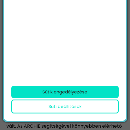
weboldalát el lehetett érni, amelyek többnyire
információs vagy kormányzati webhelyek oldalai
voltak.
Manapság több milliárd weboldal érhető el az
interneten, és nincs egyetlen központi lista, amely
az összeset számon tudná tartani. Éppen ezért, ha
szeretnél megtalálni valamit a világhálón, akkor
egy keresőmotorra lesz szükséged.
De hogyan jutottunk el idáig az évtizedek során?
Íme a keresőmotorok evolúciójának legfontosabb
pillanatai:
1989
Sütik engedélyezése
Alan Emtage a McGill Egyetem hallgatója 1989-ben
készítette el a világ első keresőmotorját, amely az
Süti beállítások
ARCHIE nevet kapta. Egy évvel később a
keresőmotor a nyilvánosság számára is elérhetővé
vált. Az ARCHIE segítségével könnyebben elérhető