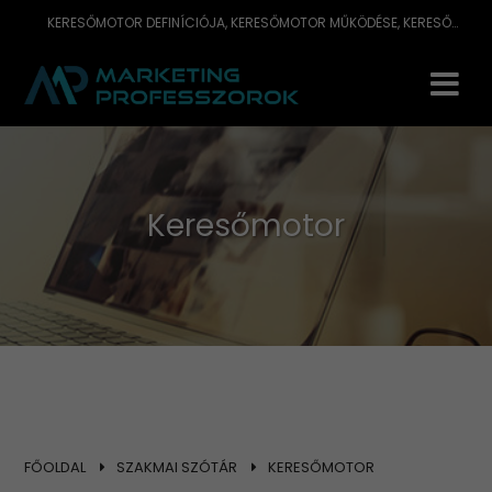
KERESŐMOTOR DEFINÍCIÓJA, KERESŐMOTOR MŰKÖDÉSE, KERESŐMOTOR FAJTÁI, KERESŐMOTOR HOGYAN MŰKÖDIK? -INFORMÁCIÓK A KERESŐMOTORRAL KAP
Keresőmotor
FŐOLDAL
SZAKMAI SZÓTÁR
KERESŐMOTOR