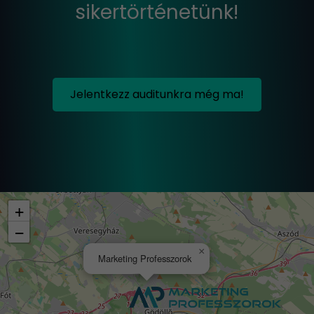
sikertörténetünk!
Jelentkezz auditunkra még ma!
+
−
×
Marketing Professzorok