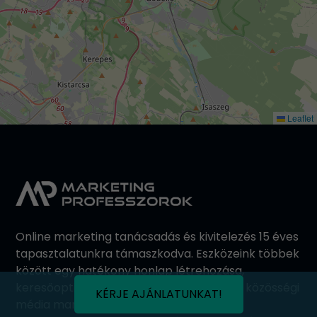
Leaflet
Online marketing tanácsadás és kivitelezés 15 éves
tapasztalatunkra támaszkodva. Eszközeink többek
között egy hatékony honlap létrehozása,
keresőoptimalizálás, tartalommarketing, közösségi
KÉRJE AJÁNLATUNKAT!
média marketing.