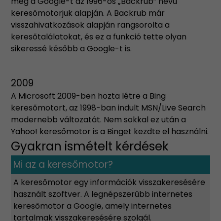
meg a Google-t az 1996-os „Backrub” nevű
keresőmotorjuk alapján. A Backrub már
visszahivatkozások alapján rangsorolta a
keresőtalálatokat, és ez a funkció tette olyan
sikeressé később a Google-t is.
2009
A Microsoft 2009-ben hozta létre a Bing
keresőmotort, az 1998-ban indult MSN/Live Search
modernebb változatát. Nem sokkal ez után a
Yahoo! keresőmotor is a Binget kezdte el használni.
Gyakran ismételt kérdések
Mi az a keresőmotor?
A keresőmotor egy információk visszakeresésére
használt szoftver. A legnépszerűbb internetes
keresőmotor a Google, amely internetes
tartalmak visszakeresésére szolgál.