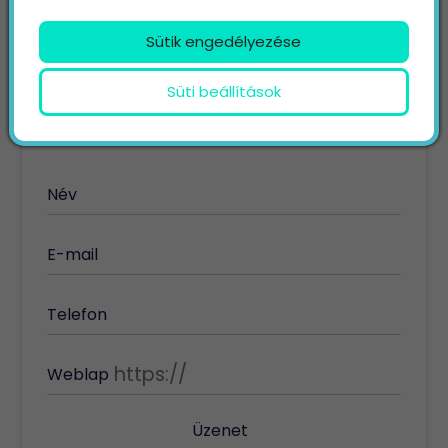
Keresett kifejezés
Sütik engedélyezése
Keresés
Süti beállítások
KAPCSOLAT
Név
E-mail
Telefon
Weblap
Üzenet