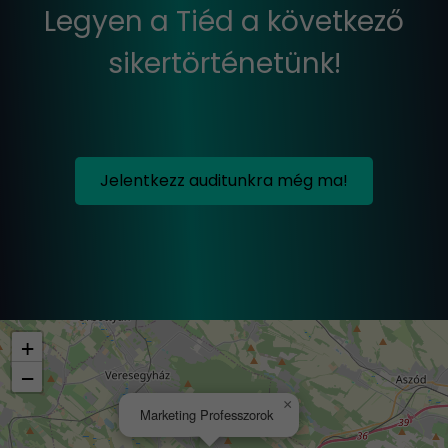
Legyen a Tiéd a következő
sikertörténetünk!
Jelentkezz auditunkra még ma!
+
−
×
Marketing Professzorok