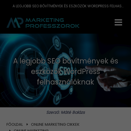
A LEGJOBB SEO BŐVÍTMÉNYEK ÉS ESZKÖZÖK WORDPRESS FELHASZNÁLÓKNAK
A legjobb SEO bővítmények és
eszközök WordPress
felhasználóknak
Szerző:
Máté Balázs
FŐOLDAL
ONLINE MARKETING CIKKEK
ONLINE MARKETING