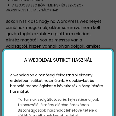
A LEGJOBB SEO BŐVÍTMÉNYEK ÉS ESZKÖZÖK
WORDPRESS FELHASZNÁLÓKNAK
Sokan hiszik azt, hogy ha WordPress webhelyet
csinálnak maguknak, akkor semmivel nem kell
igazán foglalkozniuk – a platform mindent
elintéz magától. Nos, ez messze van a
valóságtól, hiszen vannak olyan dolgok, amiket
nem lehet egy automatizált rendszerre bízni –
ilyen a keresőoptimalizálás is.
A WEBOLDAL SÜTIKET HASZNÁL
A weboldalon a minőségi felhasználói élmény
érdekében sütiket használunk. A cookie-kat és
hasonló technológiákat a következők elősegítésére
használjuk:
Tartalmak szolgáltatása és fejlesztése a jobb
felhasználói élmény elérése érdekében
Biztonságosabb használat lehetővé tétele a
sütikből az általunk kapott adatok