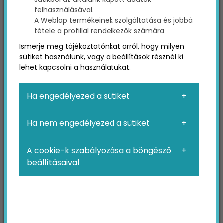
felhasználásával.
A Weblap termékeinek szolgáltatása és jobbá
A következőkben olyan népszerű, hasznos
SEO
tétele a profillal rendelkezők számára
bővítményeket (pluginokat) és eszközöket
Ismerje meg tájékoztatónkat arról, hogy milyen
sorolunk fel, amiket mindenképpen érdemes
sütiket használunk, vagy a beállítások résznél ki
kipróbálni, ha azt szeretnéd, hogy webhelyed
lehet kapcsolni a használatukat.
fellelhetőbbé váljon az interneten.
Ha engedélyezed a sütiket
1.
Yoast SEO
Ha nem engedélyezed a sütiket
A Yoast
SEO
minden idők egyik legtöbbször
A cookie-k szabályozása a böngésző
letöltött és legmagasabbra értékelt WordPress
beállításaival
SEO
bővítménye. A bővítmény rengeteg
funkciót kínál, talán a legtöbbet az összes ilyen
jellegű plugin közül.
Többek között például lehetővé a cím, a meta