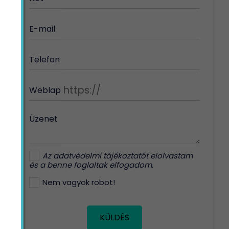
E-mail
Telefon
Weblap
Üzenet
Az
adatvédelmi tájékoztatót
elolvastam
és a benne foglaltak elfogadom.
Nem vagyok robot!
KÜLDÉS