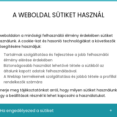
A WEBOLDAL SÜTIKET HASZNÁL
weboldalon a minőségi felhasználói élmény érdekében sütiket
sználunk. A cookie-kat és hasonló technológiákat a következők
ősegítésére használjuk:
Tartalmak szolgáltatása és fejlesztése a jobb felhasználói
élmény elérése érdekében
Biztonságosabb használat lehetővé tétele a sütikből az
GÜGYI MARKETING
általunk kapott adatok felhasználásával.
OZ
A Weblap termékeinek szolgáltatása és jobbá tétele a profillal
rendelkezők számára
s orvosi vagy fogorvosi gyakorlat működtetéséhez. Bár
merje meg tájékoztatónkat arról, hogy milyen sütiket használunk
 vagy a hagyományos marketing révén továbbra is
gy a beállítások résznél ki lehet kapcsolni a használatukat.
egelőzd a lemorzsolódást. Íme 5 tipp, amelyek
Ha engedélyezed a sütiket