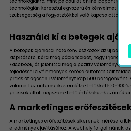
technológiákra, mint például az online időpontfoglalás,
technológián keresztül egyszerű és kényelmes módot
szükségesség a fogyasztókkal való kapcsolattartás mi
Használd ki a betegek ajánl
A betegek ajánlásai hatékony eszközök az új betegek
kiépítésére. Kérd meg pácienseidet, hogy írjanak v
Facebook, és jelenítsd meg a pozitív véleményeket
fejlődéssel a vélemények kérése automatizált felada
praxis átlagosan 1 véleményt kap 500 betegenként. 
valamint az automatikus emlékeztetőkkel 100–900%
praxisok által megszerezhető értékelések számába
A marketinges erőfeszítése
A marketinges erőfeszítések sikerének mérése kritik
eredmények javításához. A webhely forgalmának, az