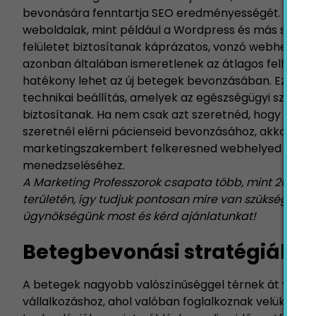
bevonására fenntartja SEO eredményességét. Nem m
weboldalak, mint például a Wordpress és más sablo
felületet biztosítanak káprázatos, vonzó webhelyek
azonban általában ismeretlenek az átlagos felhaszná
hatékony lehet az új betegek bevonzásában. Ezekről
technikai beállítás, amelyek az egészségügyi sz
biztosítanak. Ha nem csak azt szeretnéd, hogy web
szeretnél elérni pácienseid bevonzásához, akkor érd
marketingszakembert felkeresned webhelyed létre
menedzseléséhez.
A Marketing Professzorok csapata több, mint 20 éve
területén, így tudjuk pontosan mire van szüksége pá
ügynökség
ünk most és
kérd ajánlatunkat!
Betegbevonási stratégiák v
A betegek nagyobb valószínűséggel térnek át vagy
vállalkozáshoz, ahol valóban foglalkoznak velük. Számo