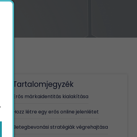
Tartalomjegyzék
Erős márkaidentitás kialakítása
,
Hozz létre egy erős online jelenlétet
Betegbevonási stratégiák végrehajtása