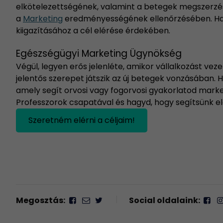
elkötelezettségének, valamint a betegek megszerz
a
Marketing
eredményességének ellenőrzésében. Has
kiigazításához a cél elérése érdekében.
Egészségügyi Marketing Ügynökség
Végül, legyen erős jelenléte, amikor vállalkozást ve
jelentős szerepet játszik az új betegek vonzásában. 
amely segít orvosi vagy fogorvosi gyakorlatod marke
Professzorok csapatával és hagyd, hogy segítsünk elér
Szeretném elérni a céljaim!
Megosztás:
Social oldalaink: