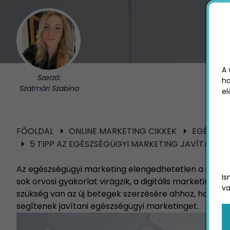
A 
Szerző:
ha
Szatmári Szabina
el
FŐOLDAL
ONLINE MARKETING CIKKEK
EGÉSZSÉ
5 TIPP AZ EGÉSZSÉGÜGYI MARKETING JAVÍTÁSÁH
Az egészségügyi marketing elengedhetetlen a sikere
Is
sok orvosi gyakorlat virágzik, a digitális marketing
va
szükség van az új betegek szerzésére ahhoz, hogy m
segítenek javítani egészségügyi marketinget.