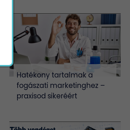
Hatékony tartalmak a
fogászati marketinghez –
praxisod sikeréért