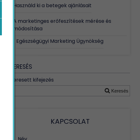
Használd ki a betegek ajánlásait
A marketinges erőfeszítések mérése és
módosítása
Egészségügyi Marketing Ügynökség
KERESÉS
Keresett kifejezés
Keresés
KAPCSOLAT
Név