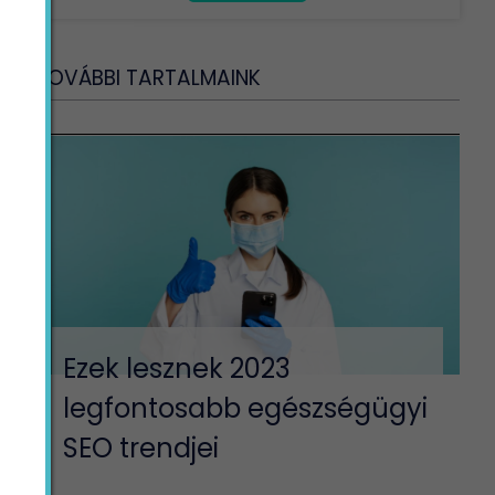
TOVÁBBI TARTALMAINK
Ezek lesznek 2023
legfontosabb egészségügyi
SEO trendjei