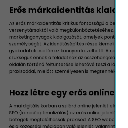
Erős márkaidentitás kialakí
Az erős márkaidentitás kritikus fontosságú a betege
versenytársaktól való megkülönböztetéséhez. Ez mag
marketinganyagok kidolgozását, amelyek pontosan tükr
személyiségét. Az identitásépítés része kiemeli az o
gyakorlatok esetén ez könnyen kezelhető. A nagyobb 
szükségük ennek a feladatnak az összehangolásához. A
oldalán történő feltüntetése lehetővé teszi a látog
praxisoddal, mielőtt személyesen is megtennék ezt.
Hozz létre egy erős online je
A mai digitális korban a szilárd online jelenlét elen
SEO (keresőoptimalizálás) az erős online jelenlét lé
betegek megtalálhassák praxisod. A SEO weboldalad a
és a közösségi médiában való jelenlét, valamint hav