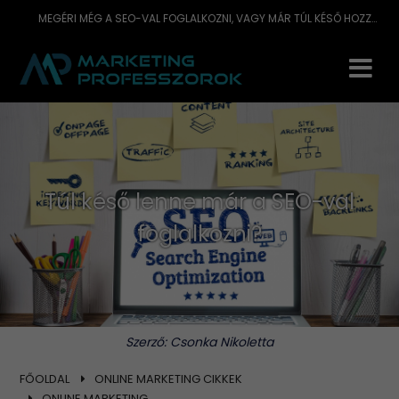
MEGÉRI MÉG A SEO-VAL FOGLALKOZNI, VAGY MÁR TÚL KÉSŐ HOZZÁ?
Túl késő lenne már a SEO-val
foglalkozni?
Szerző:
Csonka Nikoletta
FŐOLDAL
ONLINE MARKETING CIKKEK
ONLINE MARKETING