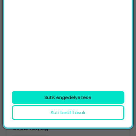
A SEO helyzete ma
Kiépült versenymezőny
Túltelített piac
Új eszközök és technológiák
Általános marketingproblémák
Kapcsolat
Mégsem túl késő: A modern SEO sikerek titka
Eleinte ne vállalj túl sokat
Sütik engedélyezése
Célozz meg egy szűk piaci rést
Süti beállítások
Használj long tail kulcsszavakat
Célozz helyileg