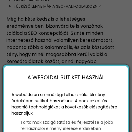
TÚL KÉSŐ LENNE MÁR A SEO-VAL FOGLALKOZNI?
Még ha kételkedsz is a lehetséges
eredményeiben, bizonyára te is vonzónak
találod a SEO koncepcióját. Szinte minden
internetező használ valamilyen keresőmotort,
naponta több alkalommal is, és az is köztudott
tény, hogy minél magasabbra kerül valaki a
keresőtalálatok között, annál nagyobb
forgalomra számíthat webhelyén.
A WEBOLDAL SÜTIKET HASZNÁL
A weboldalon a minőségi felhasználói élmény
érdekében sütiket használunk. A cookie-kat és
hasonló technológiákat a következők elősegítésére
használjuk:
Tartalmak szolgáltatása és fejlesztése a jobb
felhasználói élmény elérése érdekében