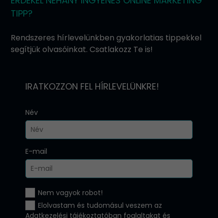
ÉRDEKEL NÉHÁNY INGYENES ONLINE MARKETING
TIPP?
Rendszeres hírlevelünkben gyakorlatias tippekkel
segítjük olvasóinkat. Csatlakozz Te is!
IRATKOZZON FEL HÍRLEVELÜNKRE!
Név
E-mail
Nem vagyok robot!
Elolvastam és tudomásul veszem az
Adatkezelési tájékoztatóban
foglaltakat és