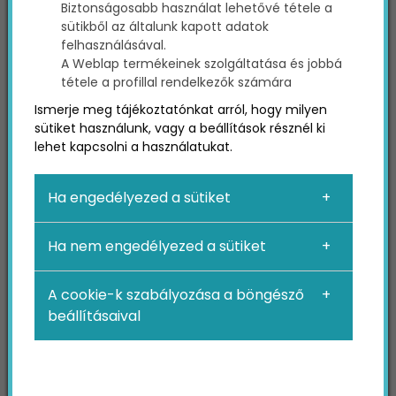
Biztonságosabb használat lehetővé tétele a
sütikből az általunk kapott adatok
A probléma azonban rögtön láthatóvá válik,
felhasználásával.
amint te magad is rákeresel valamire a Google-
A Weblap termékeinek szolgáltatása és jobbá
on: több millió találat, több száz, több ezer
tétele a profillal rendelkezők számára
lehetséges megoldás, több tucat cég, verseng a
Ismerje meg tájékoztatónkat arról, hogy milyen
felhasználók figyelméért – és ezek a cégek mind
sütiket használunk, vagy a beállítások résznél ki
többet foglalkoztak a
SEO
-val, mint te.
lehet kapcsolni a használatukat.
A keresőoptimalizálás nem olyasmi, amit az
Ha engedélyezed a sütiket
ember egyik napról a másikra elsajátíthat vagy
kivitelezhet. Szóval megéri foglalkozni a
SEO
-val,
Ha nem engedélyezed a sütiket
vagy már túl késő lenne?
A cookie-k szabályozása a böngésző
A SEO hajnala
beállításaival
A ma végzett keresőoptimalizálás már egészen
máshogy zajlik, mint a 10-20 évvel ezelőtti
SEO
.