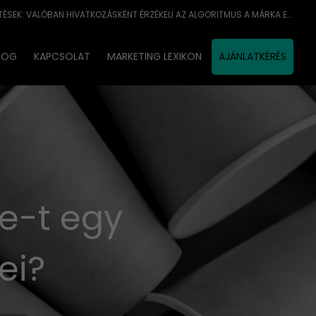
A GOOGLE ÉS A MÁRKAEMLÍTÉSEK: VALÓBAN HIVATKOZÁSKÉNT ÉRZÉKELI AZ ALGORITMUS A MÁRKA EMLÍTÉSÉT?
LOG
KAPCSOLAT
MARKETING LEXIKON
AJÁNLATKÉRÉS
e-t egy
ei?