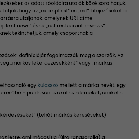
zéseket az adott főoldalra utalók közé sorolhatjuk.
atják, hogy az „example sf” és „esf” kifejezéseket a
forrásra utaljanak, amelynek URL címe
ple sf news” és az „esf restaurant reviews”
knek tekinthetjük, amely csoportnak a
zések” definícióját fogalmazzák meg a szerzők. Az
össég „márkás lekérdezésekként” vagy „márkás
felhasználó egy
kulcsszó
mellett a márka nevét, egy
 keresőbe – pontosan azokat az elemeket, amiket a
lekérdezéseket” (tehát márkás kereséseket)
oz létre, ami módosítja (újra rangsorolja) a