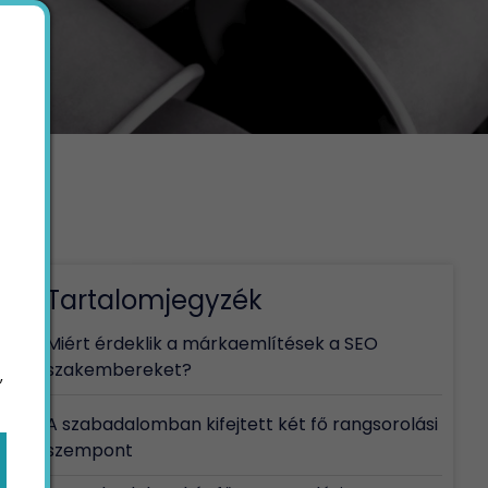
Tartalomjegyzék
Miért érdeklik a márkaemlítések a SEO
szakembereket?
,
A szabadalomban kifejtett két fő rangsorolási
szempont