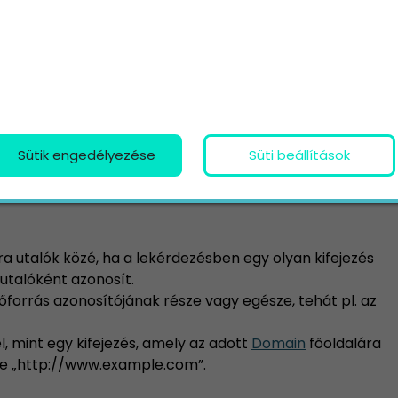
második hivatkozási típus egy olyan lekérdezés, ami
t hívja a
SEO
közösség „márkás lekérdezéseknek”
, akkor weboldalak egy csoportját érti ez alatt. Az
gy webhely. Egy erőforrás csoport tehát oldalak vagy
Sütik engedélyezése
Süti beállítások
ource”) szó weboldalakat vagy webhelyeket jelent.
a utalók közé, ha a lekérdezésben egy olyan kifejezés
 utalóként azonosít.
erőforrás azonosítójának része vagy egésze, tehát pl. az
l, mint egy kifejezés, amely az adott
Domain
főoldalára
íme „http://www.example.com”.