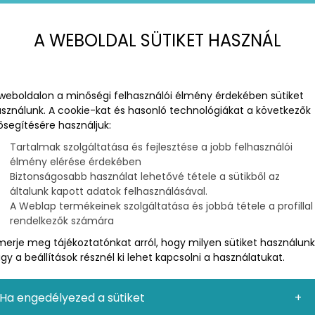
A WEBOLDAL SÜTIKET HASZNÁL
weboldalon a minőségi felhasználói élmény érdekében sütiket
sználunk. A cookie-kat és hasonló technológiákat a következők
ősegítésére használjuk:
Tartalmak szolgáltatása és fejlesztése a jobb felhasználói
élmény elérése érdekében
Biztonságosabb használat lehetővé tétele a sütikből az
MARKETING
általunk kapott adatok felhasználásával.
NE EMLÍTÉSEI?
A Weblap termékeinek szolgáltatása és jobbá tétele a profillal
rendelkezők számára
 beszélgetés során John Muellertől megkérdezték,
merje meg tájékoztatónkat arról, hogy milyen sütiket használunk
küli márkaemlítések”. Mueller válaszából határozottan
gy a beállítások résznél ki lehet kapcsolni a használatukat.
em foglalkozik az ilyen említésekkel, azonban
hetnek a látogatók számára.
Ha engedélyezed a sütiket