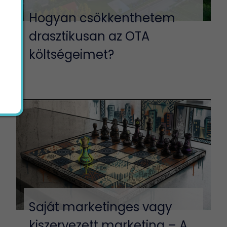
Hogyan csökkenthetem
drasztikusan az OTA
költségeimet?
Saját marketinges vagy
kiszervezett marketing – A