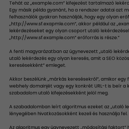
Tehát az „example.com” kifejezést tartalmazó lekérde
Egy másik példa gyanánt, ha a rendszer adatai azt mut
felhasználók gyakran használják, hogy egy olyan erő
„http://www.sf.exapmle.com”, akkor például az „exam
lekérdezéseket egy olyan csoport utaló lekérdezése
„http://www.sf.example.com” erőforrás is része.”
A fenti magyarázatban az úgynevezett „utaló lekérde
utaló lekérdezés egy olyan keresés, amit a SEO köz
keresésekként” emleget.
Akkor beszélünk „márkás keresésekről”, amikor egy 
webhely domainjét vagy egy konkrét URL-t is beír a
szabadalom utaló kifejezésekként jelöl meg.
A szabadalomban leírt algoritmus ezeket az „utaló 
lényegében hivatkozásokként kezeli és használja fel.
Az algoritmus egy úgynevezett „módosítási faktort” h