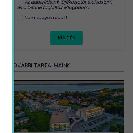
Az
adatvédelmi tájékoztatót
elolvastam
és a benne foglaltak elfogadom.
Nem vagyok robot!
KÜLDÉS
TOVÁBBI TARTALMAINK