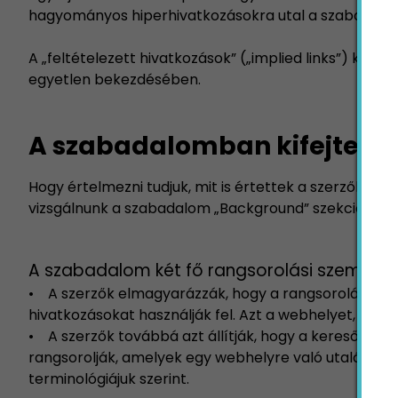
hagyományos hiperhivatkozásokra utal a szabadal
A „feltételezett hivatkozások” („implied links”) kife
egyetlen bekezdésében.
A szabadalomban kifejtett k
Hogy értelmezni tudjuk, mit is értettek a szerzők a „f
vizsgálnunk a szabadalom „Background” szekcióját.
A szabadalom két fő rangsorolási szempontt
• A szerzők elmagyarázzák, hogy a rangsorolási fo
hivatkozásokat használják fel. Azt a webhelyet, amel
• A szerzők továbbá azt állítják, hogy a keresőtalál
rangsorolják, amelyek egy webhelyre való utalást tar
terminológiájuk szerint.