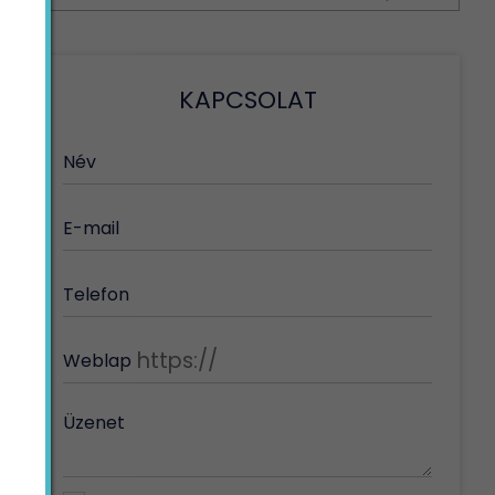
KAPCSOLAT
Név
E-mail
Telefon
Weblap
Üzenet