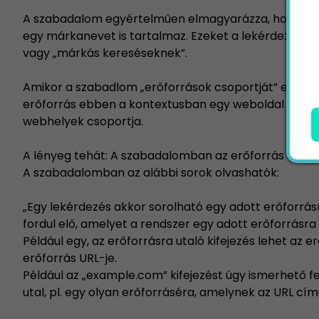
A szabadalom egyértelműen elmagyarázza, hogy ez a 
egy márkanevet is tartalmaz. Ezeket a lekérdezéseke
vagy „márkás kereséseknek”.
Amikor a szabadlom „erőforrások csoportját” emlegeti
erőforrás ebben a kontextusban egy weboldal vagy e
webhelyek csoportja.
A lényeg tehát: A szabadalomban az erőforrás („res
A szabadalomban az alábbi sorok olvashatók:
„Egy lekérdezés akkor sorolható egy adott erőforrásr
fordul elő, amelyet a rendszer egy adott erőforrásra
Például egy, az erőforrásra utaló kifejezés lehet az 
erőforrás URL-je.
Például az „example.com” kifejezést úgy ismerhető fe
utal, pl. egy olyan erőforráséra, amelynek az URL c