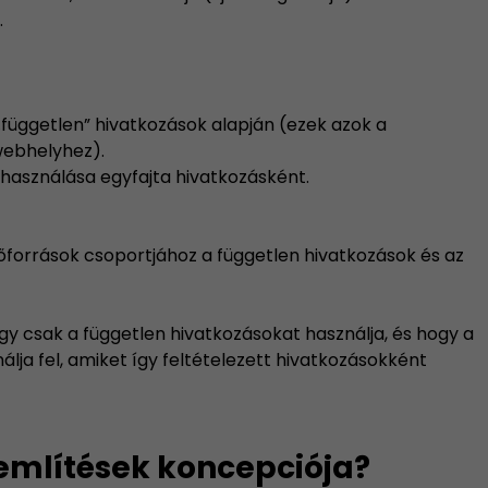
.
„független” hivatkozások alapján (ezek azok a
webhelyhez).
használása egyfajta hivatkozásként.
rőforrások csoportjához a független hivatkozások és az
gy csak a független hivatkozásokat használja, és hogy a
lja fel, amiket így feltételezett hivatkozásokként
mlítések koncepciója?