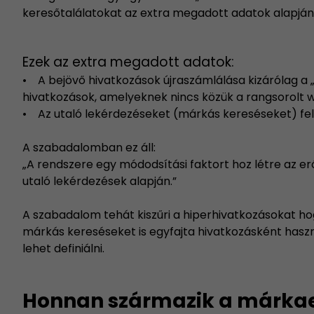
keresőtalálatokat az extra megadott adatok alapján
Ezek az extra megadott adatok:
• A bejövő hivatkozások újraszámlálása kizárólag a 
hivatkozások, amelyeknek nincs közük a rangsorolt 
• Az utaló lekérdezéseket (márkás kereséseket) fel
A szabadalomban ez áll:
„A rendszere egy módodsítási faktort hoz létre az e
utaló lekérdezések alapján.”
A szabadalom tehát kiszűri a hiperhivatkozásokat ho
márkás kereséseket is egyfajta hivatkozásként haszná
lehet definiálni.
Honnan származik a márkae