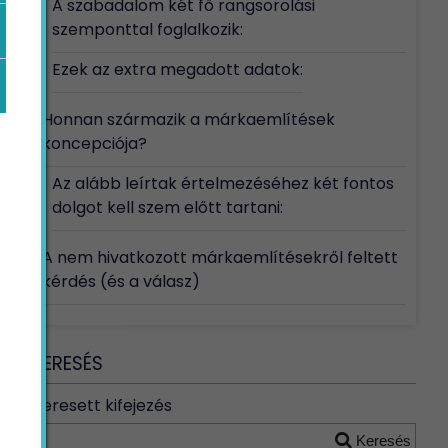
A szabadalom két fő rangsorolási
szemponttal foglalkozik:
Ezek az extra megadott adatok:
Honnan származik a márkaemlítések
koncepciója?
Az alább leírtak értelmezéséhez két fontos
dolgot kell szem előtt tartani:
A nem hivatkozott márkaemlítésekről feltett
kérdés (és a válasz)
KERESÉS
Keresett kifejezés
Keresés