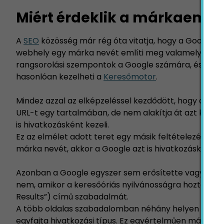
Miért érdeklik a márkaemlí
A
SEO
közösség már rég óta vitatja, hogy a Google al
webhely egy márka nevét említi meg valamelyik tart
rangsorolási szempontok a Google számára, és sok
hasonlóan kezelheti a
Keresőmotor
.
Mindez azzal az elképzeléssel kezdődött, hogy amik
URL-t egy tartalmában, de nem alakítja át azt kattint
is hivatkozásként kezeli.
Ez az elmélet adott teret egy másik feltételezésnek 
márka nevét, akkor a Google azt is hivatkozásként ke
Azonban a Google egyszer sem erősítette vagy cáfol
nem, amikor a keresőóriás nyilvánosságra hozta a „K
Results”) című szabadalmát.
A több oldalas szabadalomban néhány helyen megjelen
egyfajta hivatkozási típus. Ez egyértelműen más, min