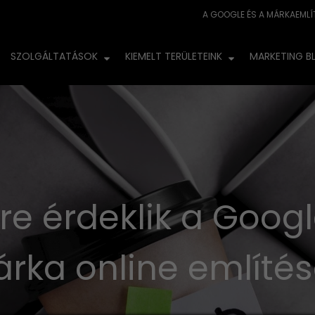
SZOLGÁLTATÁSOK
KIEMELT TERÜLETEINK
MARKETING B
re érdeklik a Googl
rka online említés