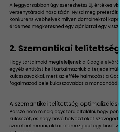
A leggyorsabban úgy szerezhetsz új, értékes vissza
versenytársaid háza táján. Nyisd meg preferált viss
konkurens webhelyek milyen domainekről kapnak vis
érdemes megkeresned egy ajánlattal egy visszahivat
2. Szemantikai telítettség
Hogy tartalmaid megfeleljenek a Google elvárásaina
egyéb entitást kell tartalmazniuk a terjedelmük szer
kulcsszavakkal, mert az efféle halmozást a Google n
fogalmazod bele kulcsszavaidat a mondandódba, hogy
A szemantikai telítettség optimalizálása
Persze nem mindig egyszerű eltalálni, hogy pontos
kulcsszót, és hogy hová helyezd őket szövegedben 
szeretnél menni, akkor elemezgesd egy kicsit versen