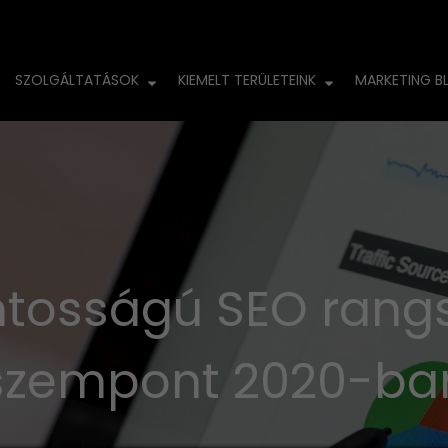
SZOLGÁLTATÁSOK
KIEMELT TERÜLETEINK
MARKETING B
ontosságú SEO rangs
szempont 2020-ba