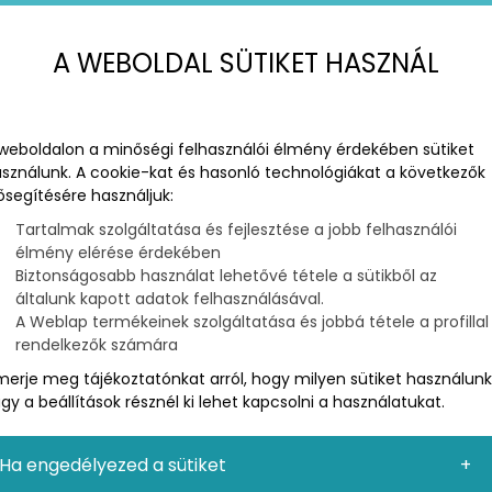
A WEBOLDAL SÜTIKET HASZNÁL
weboldalon a minőségi felhasználói élmény érdekében sütiket
sználunk. A cookie-kat és hasonló technológiákat a következők
ősegítésére használjuk:
Tartalmak szolgáltatása és fejlesztése a jobb felhasználói
élmény elérése érdekében
Biztonságosabb használat lehetővé tétele a sütikből az
ÁZ MARKETING
általunk kapott adatok felhasználásával.
T 2020-BAN
A Weblap termékeinek szolgáltatása és jobbá tétele a profillal
rendelkezők számára
, mint 200 különböző szempont szerint rangsorolja a
merje meg tájékoztatónkat arról, hogy milyen sütiket használunk
pontos számát senki sem ismeri (legalább is a
gy a beállítások résznél ki lehet kapcsolni a használatukat.
 ilyen tényező sokkal fontosabb, mint a többi.
Ha engedélyezed a sütiket