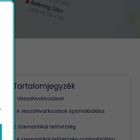
Tartalomjegyzék
1. Visszahivatkozások
,
A visszahivatkozások optimalizálása
2. Szemantikai telítettség
A szemantikai telítettség optimalizálása