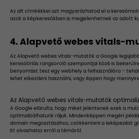
Az alt címkékkel azt magyarázhatod el a keresőmotor
azok a képkeresőkben is megjelenhetnek az adott ku
4. Alapvető webes vitals-m
Az Alapvető webes vitals-mutatók a Google legújab
keresőóriás rangsoroló szempontjai közé is bekerüln
benyomást tesz egy webhely a felhasználóra – tehát
lehet elkezdeni használni, vagy éppen hogy mennyir
Az Alapvető webes vitals-mutatók optimali
A Google elárulta, hogy miket jelentenek ezek a mut
optimalizálhatunk rájuk. Mindenképpen megéri példá
domain megosztásához, csökkenteni a leképezést gát
itt olvashatsz erről a témáról.