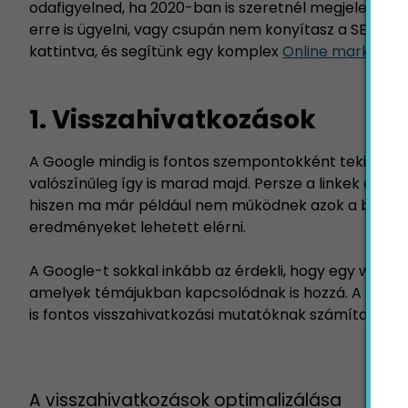
odafigyelned, ha 2020-ban is szeretnél megjelenni a 
erre is ügyelni, vagy csupán nem konyítasz a SEO-ho
kattintva
, és segítünk egy komplex
Online marketing
1. Visszahivatkozások
A Google mindig is fontos szempontokként tekintett a
valószínűleg így is marad majd. Persze a linkek érték
hiszen ma már például nem működnek azok a black 
eredményeket lehetett elérni.
A Google-t sokkal inkább az érdekli, hogy egy webhel
amelyek témájukban kapcsolódnak is hozzá. A Google
is fontos visszahivatkozási mutatóknak számítanak.
A visszahivatkozások optimalizálása