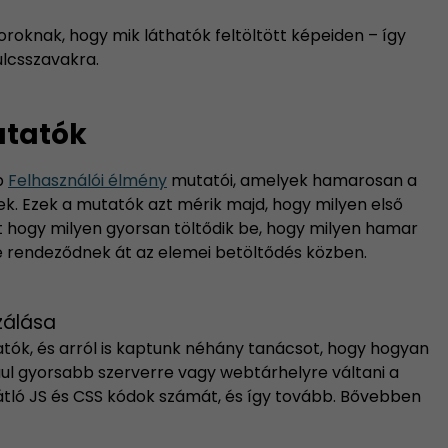
oknak, hogy mik láthatók feltöltött képeiden – így
lcsszavakra.
utatók
b
Felhasználói élmény
mutatói, amelyek hamarosan a
ek. Ezek a mutatók azt mérik majd, hogy milyen első
 hogy milyen gyorsan töltődik be, hogy milyen hamar
e rendeződnek át az elemei betöltődés közben.
zálása
atók, és arról is kaptunk néhány tanácsot, hogy hogyan
ul gyorsabb szerverre vagy webtárhelyre váltani a
ló JS és CSS kódok számát, és így tovább.
Bővebben