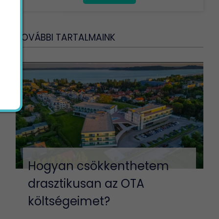
TOVÁBBI TARTALMAINK
Hogyan csökkenthetem
drasztikusan az OTA
költségeimet?