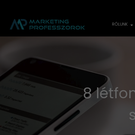
RÓLUNK
8 létf