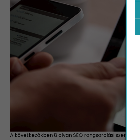
A következőkben 8 olyan SEO rangsorolási szempon