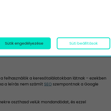
s > Content Editor eszközt, majd illeszd be a cikk
mutatja majd a fő és másodlagos kulcsszavak ideális
s.
Sütik engedélyezése
Süti beállítások
ítja meg, hogy tartalmad mely részei a
a felhasználók a keresőtalálatokban látnak – ezekben
 ha a leírás nem számít
SEO
szempontnak a Google
ímekre oszthasd velük mondandódat, és ezzel