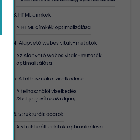
3. HTML címkék
A HTML címkék optimalizálása
4. Alapvető webes vitals-mutatók
Az Alapvető webes vitals-mutatók
optimalizálása
5. A felhasználók viselkedése
A felhasználói viselkedés
&bdquo;javítása&rdquo;
6. Strukturált adatok
A strukturált adatok optimalizálása