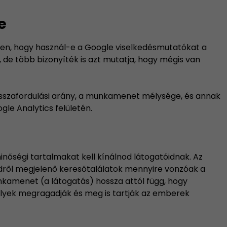
e
tően, hogy használ-e a Google viselkedésmutatókat a
 de több bizonyíték is azt mutatja, hogy mégis van
visszafordulási arány, a munkamenet mélysége, és annak
le Analytics felületén.
inőségi tartalmakat kell kínálnod látogatóidnak. Az
edről megjelenő keresőtalálatok mennyire vonzóak a
munkamenet (a látogatás) hossza attól függ, hogy
lyek megragadják és meg is tartják az emberek