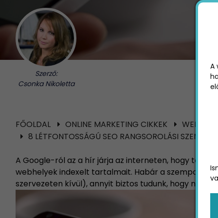
A 
Szerző:
ha
Csonka Nikoletta
el
FŐOLDAL
ONLINE MARKETING CIKKEK
WEBÁRUH
8 LÉTFONTOSSÁGÚ SEO RANGSOROLÁSI SZEMPON
A Google-ról az a hír járja az interneten, hogy több
Is
webhelyek indexelt tartalmait. Habár a szempontok 
va
szervezeten kívül), annyit biztos tudunk, hogy néhány