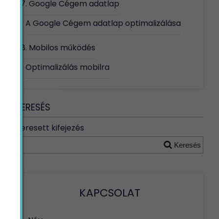
7. Google Cégem adatlap
A Google Cégem adatlap optimalizálása
8. Mobilos működés
Optimalizálás mobilra
KERESÉS
Keresett kifejezés
Keresés
KAPCSOLAT