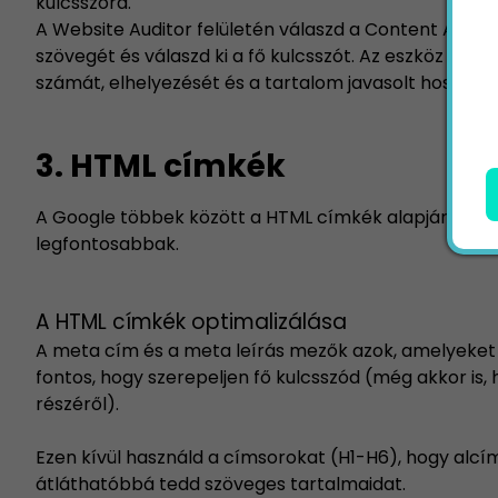
kulcsszóra.
A
Website Auditor
felületén válaszd a Content Analysi
szövegét és válaszd ki a fő kulcsszót. Az eszköz meg
számát, elhelyezését és a tartalom javasolt hosszát i
3. HTML címkék
A Google többek között a HTML címkék alapján állap
legfontosabbak.
A HTML címkék optimalizálása
A meta cím és a meta leírás mezők azok, amelyeket 
fontos, hogy szerepeljen fő kulcsszód (még akkor is,
részéről).
Ezen kívül használd a címsorokat (H1-H6), hogy alc
átláthatóbbá tedd szöveges tartalmaidat.