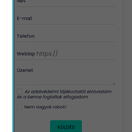
Név
E-mail
Telefon
Weblap
Üzenet
Az
adatvédelmi tájékoztatót
elolvastam
és a benne foglaltak elfogadom.
Nem vagyok robot!
KÜLDÉS