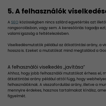
5. A felhasználók viselkedés
A
SEO
közösségben nincs szilárd egyetértés azt ille
rangsorolásban, vagy sem. A keresőóriás tagadja ezt,
valami igazság a feltételezésben.
Viselkedésmutatók például az átkattintási arány, a 
hossza is. Ezeket a mutatókat mind megtalálod a Goog
A felhasználói viselkedés „javítása”
Ahhoz, hogy jobb felhasználói mutatókat érhess el, m
átkattintási arány például attól függ, hogy webhely
felhasználóknak. A visszafordulási arány, illetve a 
mennyire érdekes, hasznos tartalmakat kínálsz, ame
figyelmét.