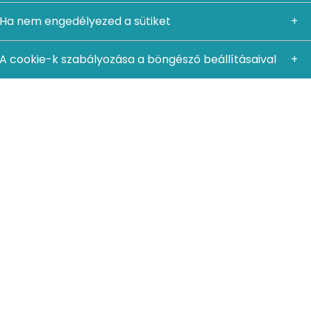
Ha nem engedélyezed a sütiket
A cookie-k szabályozása a böngésző beállításaival
tot sorolunk fel, amelyekre mindenképpen érdemes