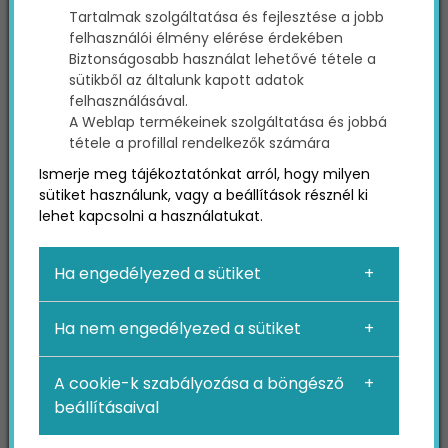
Tartalmak szolgáltatása és fejlesztése a jobb
felhasználói élmény elérése érdekében
Biztonságosabb használat lehetővé tétele a
De mit is kínál egész
sütikből az általunk kapott adatok
felhasználásával.
pontosan a fogorvosi
A Weblap termékeinek szolgáltatása és jobbá
tétele a profillal rendelkezők számára
SEO?
Ismerje meg tájékoztatónkat arról, hogy milyen
sütiket használunk, vagy a beállítások résznél ki
Minőségi forgalom:
A
SEO
jellegének
lehet kapcsolni a használatukat.
köszönhetően pontosan olyan kereső
felhasználókat vonzhatsz be, akik ideális
Ha engedélyezed a sütiket
pácienseid lennének.
Nagy mennyiségű forgalom
: A megfelelő
SEO
taktikákkal nem csak jó minőségű, hanem
Ha nem engedélyezed a sütiket
jelentős mértékű forgalmat is vonzhatsz
webhelyedre, nem kell tehát választanod e
A cookie-k szabályozása a böngésző
két szempont közül.
beállításaival
Organikus forgalom
: Az egészségügyi
marketingben organikus forgalomnak