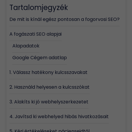
Tartalomjegyzék
De mit is kínál egész pontosan a fogorvosi SEO?
A fogászati SEO alapjai
Alapadatok
Google Cégem adatlap
1. Válassz hatékony kulcsszavakat
2. Használd helyesen a kulcsszókat
3. Alakíts ki jó webhelyszerkezetet
4. Javítsd ki webhelyed hibás hivatkozásait
5. Kérj értékeléseket pácienseidtől