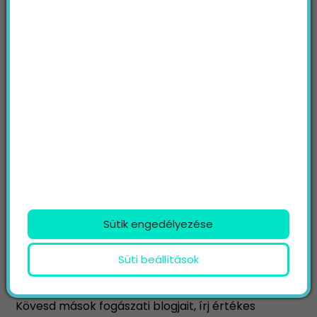
olyan szöveges tartalmak megosztására,
amelyeket aztán SEO szempontból is
optimalizálhatsz. Minél több jó minőségű, jól
optimalizált tartalmat osztasz meg, annál
valószínűbb, hogy a Google több releváns
keresésre is megjeleníti majd praxisod
webhelyét.
7. Járj fórumokra és más
blogokra
A fogászati SEO-ban nagyon fontos, hogy egy
Sütik engedélyezése
szélesebb online jelenlétet is kialakíts praxisod
számára, ami túlmutat webhelyeden. Ehhez arra
Süti beállítások
kell törekedned, hogy nevedet más tekintélyes
nevekkel kapcsold össze iparágadon belül.
Kövesd mások fogászati blogjait, írj értékes