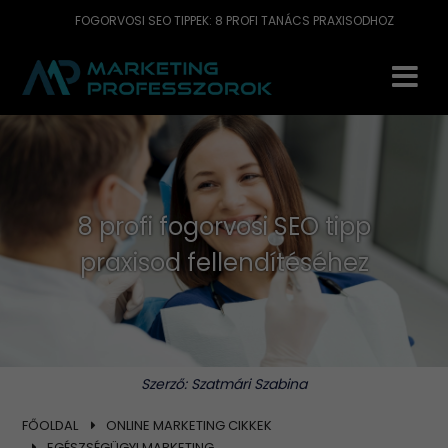
FOGORVOSI SEO TIPPEK: 8 PROFI TANÁCS PRAXISODHOZ
8 profi fogorvosi SEO tipp
praxisod fellendítéséhez
Szerző:
Szatmári Szabina
FŐOLDAL
ONLINE MARKETING CIKKEK
EGÉSZSÉGÜGYI MARKETING