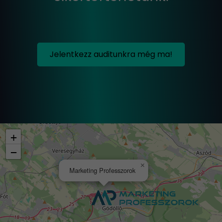
Jelentkezz auditunkra még ma!
+
−
×
Marketing Professzorok