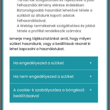
Tartalmak szolgáltatása és fejlesztése a jobb
jelenléted!
felhasználói élmény elérése érdekében
Biztonságosabb használat lehetővé tétele a
sütikből az általunk kapott adatok
felhasználásával.
A Weblap termékeinek szolgáltatása és jobbá
tétele a profillal rendelkezők számára
Ismerje meg tájékoztatónkat arról, hogy milyen
sütiket használunk, vagy a beállítások résznél ki
lehet kapcsolni a használatukat.
Ha engedélyezed a sütiket
Miért fontos a social
Ha nem engedélyezed a sütiket
media marketing SEO
A cookie-k szabályozása a böngésző
Szempontból?
beállításaival
Míg a social media marketing, azon belül is a
közösségi média linkek nem közvetlen