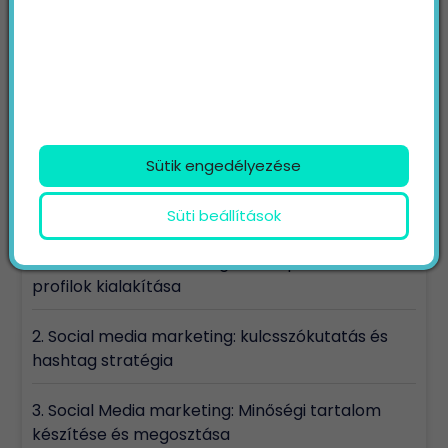
Tartalomjegyzék
Sütik engedélyezése
Miért fontos a social media marketing SEO
Szempontból?
Süti beállítások
1. Social media marketing és az optimalizált
profilok kialakítása
2. Social media marketing: kulcsszókutatás és
hashtag stratégia
3. Social Media marketing: Minőségi tartalom
készítése és megosztása