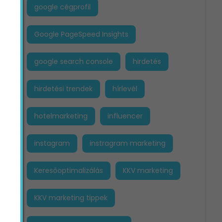
google cégprofil
Google PageSpeed Insights
google search console
hirdetés
hirdetési trendek
hírlevél
hotelmarketing
influencer
instagram
instragram marketing
Keresőoptimalizálás
KKV marketing
KKV marketing tippek