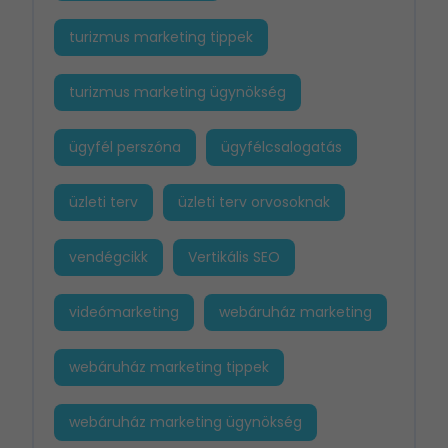
turizmus marketing tippek
turizmus marketing ügynökség
ügyfél perszóna
ügyfélcsalogatás
üzleti terv
üzleti terv orvosoknak
vendégcikk
Vertikális SEO
videómarketing
webáruház marketing
webáruház marketing tippek
webáruház marketing ügynökség