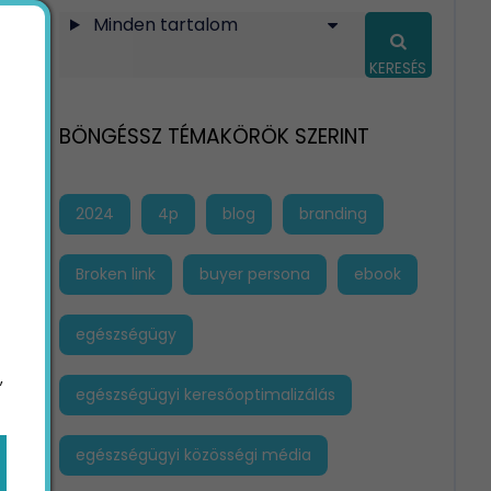
Minden tartalom
KERESÉS
BÖNGÉSSZ TÉMAKÖRÖK SZERINT
2024
4p
blog
branding
Broken link
buyer persona
ebook
egészségügy
,
egészségügyi keresőoptimalizálás
egészségügyi közösségi média