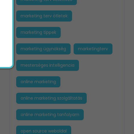
marketing terv ötletek
marketing tippek
marketing ügynökség
marketingterv
mesterséges intelligencia
online marketing
online marketing szolgáltatás
online marketing tanfolyam
open source weboldal