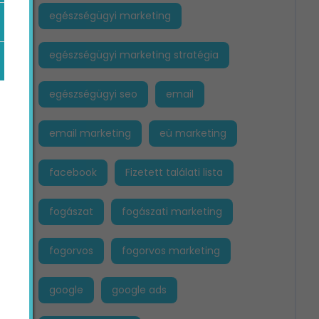
egészségügyi marketing
egészségügyi marketing stratégia
egészségügyi seo
email
email marketing
eü marketing
facebook
Fizetett találati lista
fogászat
fogászati marketing
fogorvos
fogorvos marketing
google
google ads