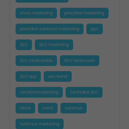
orvos marketing
plasztikai marketing
plasztikai sebészet marketing
ppc
SEO
SEO marketing
SEO tanácsadás
SEO tanácsadó
SEO tipp
seo trend
tartalommarketing
Technikai SEO
tiktok
trend
turizmus
turizmus marketing