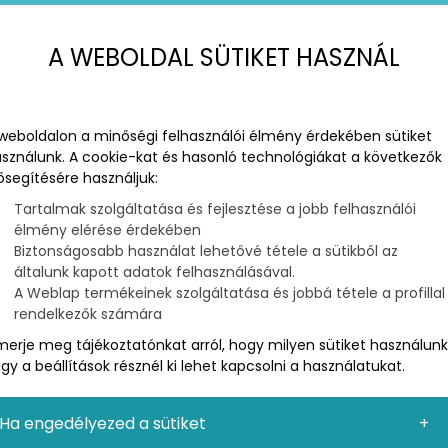
INE MARKETING STRATÉGA ÉS TANÁCSADÓ
A WEBOLDAL SÜTIKET HASZNÁL
online marketing tanfolyam
online
marketing szolgáltatás
közösségi
weboldalon a minőségi felhasználói élmény érdekében sütiket
média
email
SEO
facebook
instagram
sználunk. A cookie-kat és hasonló technológiákat a következők
influencer
tartalommarketing
ősegítésére használjuk:
vendégcikk
Tartalmak szolgáltatása és fejlesztése a jobb felhasználói
élmény elérése érdekében
Biztonságosabb használat lehetővé tétele a sütikből az
általunk kapott adatok felhasználásával.
A Weblap termékeinek szolgáltatása és jobbá tétele a profillal
ESÜNK - MARKETINGES ÁLLÁSAJÁNLAT
rendelkezők számára
merje meg tájékoztatónkat arról, hogy milyen sütiket használunk
azás már ez, hogy marketingest keresünk… Kit
gy a beállítások résznél ki lehet kapcsolni a használatukat.
rt nem írjátok le pontosan? Mutatom...
arketing
online marketing tanfolyam
online
Ha engedélyezed a sütiket
marketing szolgáltatás
közösségi