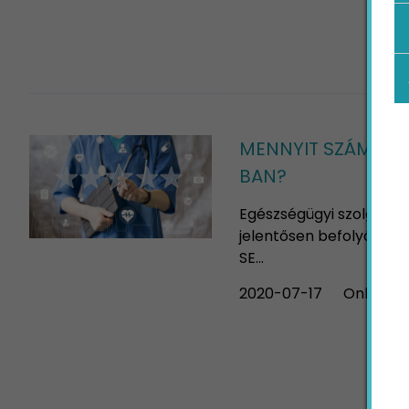
MENNYIT SZÁMÍTA
BAN?
Egészségügyi szolgálta
jelentősen befolyásolha
SE...
2020-07-17
Online m