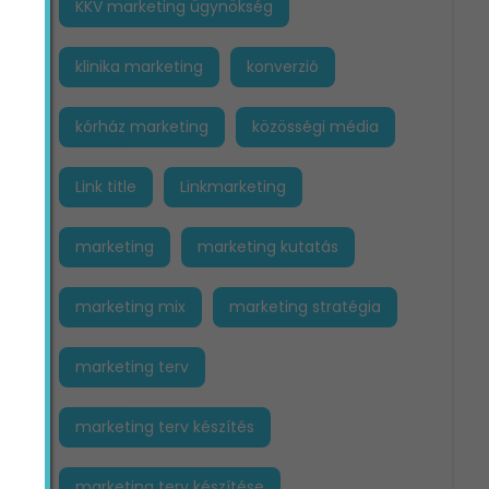
KKV marketing ügynökség
klinika marketing
konverzió
kórház marketing
közösségi média
Link title
Linkmarketing
marketing
marketing kutatás
marketing mix
marketing stratégia
marketing terv
marketing terv készítés
marketing terv készítése