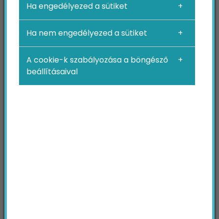
Ha engedélyezed a sütiket
Ha nem engedélyezed a sütiket
KERESÉS
A cookie-k szabályozása a böngésző
Keresendő
beállításaival
kifejezés
Minden tartalom
KERESÉS
BÖNGÉSSZ TÉMAKÖRÖK SZERINT
2024
4p
blog
branding
Broken link
buyer persona
ebook