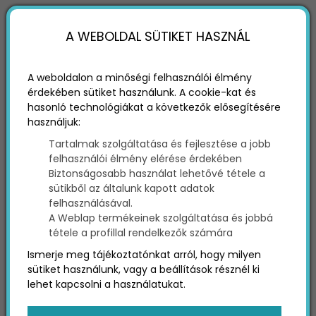
A WEBOLDAL SÜTIKET HASZNÁL
A weboldalon a minőségi felhasználói élmény
érdekében sütiket használunk. A cookie-kat és
hasonló technológiákat a következők elősegítésére
KKV MARKETING
használjuk:
Tartalmak szolgáltatása és fejlesztése a jobb
2020-06-
KKV
felhasználói élmény elérése érdekében
10
marketing
Biztonságosabb használat lehetővé tétele a
KKV
sütikből az általunk kapott adatok
marketing
felhasználásával.
A Weblap termékeinek szolgáltatása és jobbá
tippek
KKV
tétele a profillal rendelkezők számára
marketing
ügynökség
Ismerje meg tájékoztatónkat arról, hogy milyen
sütiket használunk, vagy a beállítások résznél ki
lehet kapcsolni a használatukat.