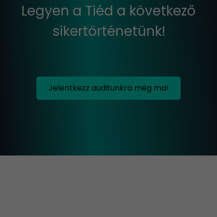
Legyen a Tiéd a következő
sikertörténetünk!
Jelentkezz auditunkra még ma!
+
−
×
Marketing Professzorok