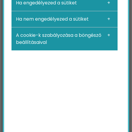
Ha engedélyezed a sütiket
KERESÉS
Ha nem engedélyezed a sütiket
Keresendő
kifejezés
A cookie-k szabályozása a böngésző
beállításaival
Minden tartalom
KERESÉS
BÖNGÉSSZ TÉMAKÖRÖK SZERINT
2024
4p
blog
branding
Broken link
buyer persona
ebook
egészségügy