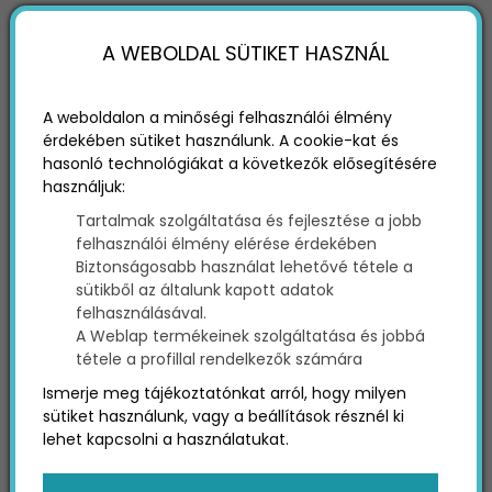
A WEBOLDAL SÜTIKET HASZNÁL
A weboldalon a minőségi felhasználói élmény
érdekében sütiket használunk. A cookie-kat és
hasonló technológiákat a következők elősegítésére
használjuk:
Tartalmak szolgáltatása és fejlesztése a jobb
OPEN SOURCE WEBOLDAL
felhasználói élmény elérése érdekében
Biztonságosabb használat lehetővé tétele a
2022-12-07
open
sütikből az általunk kapott adatok
source
felhasználásával.
weboldal
A Weblap termékeinek szolgáltatása és jobbá
tétele a profillal rendelkezők számára
Ismerje meg tájékoztatónkat arról, hogy milyen
sütiket használunk, vagy a beállítások résznél ki
lehet kapcsolni a használatukat.