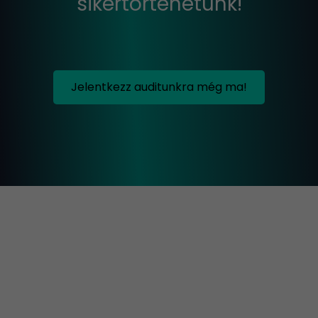
sikertörténetünk!
Jelentkezz auditunkra még ma!
+
−
×
Marketing Professzorok