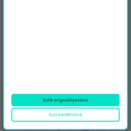
Az
adatvédelmi tájékoztatót
elolvastam és
a benne foglaltak elfogadom.
Nem vagyok robot!
KÜLDÉS
TOVÁBBI TARTALMAINK
Sütik engedélyezése
Süti beállítások