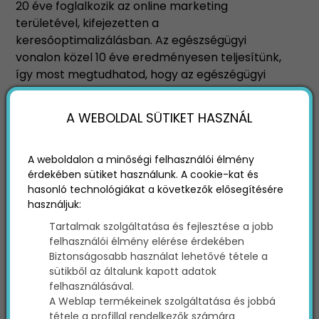
20 éve foglalkozik az online marketing
területével, kifejezetten a
keresőoptimalizálásban. Az egészségügyi
vonalon közel 10 éve eredményesen teljesítünk,
így most megtudhatod, hogy az egészégügyi
marketing tanácsadással, hogyan lehetsz Te is
sikeres!
A WEBOLDAL SÜTIKET HASZNÁL
A weboldalon a minőségi felhasználói élmény
érdekében sütiket használunk. A cookie-kat és
hasonló technológiákat a következők elősegítésére
használjuk:
Tartalmak szolgáltatása és fejlesztése a jobb
felhasználói élmény elérése érdekében
Biztonságosabb használat lehetővé tétele a
sütikből az általunk kapott adatok
felhasználásával.
Egészségügyi marketing
A Weblap termékeinek szolgáltatása és jobbá
tétele a profillal rendelkezők számára