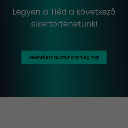
Legyen a Tiéd a következő
sikertörténetünk!
Jelentkezz auditunkra még ma!
+
−
×
Marketing Professzorok