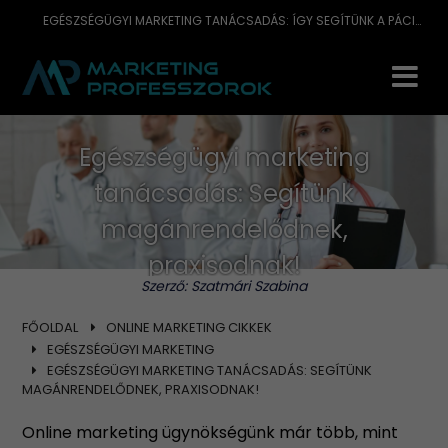
EGÉSZSÉGÜGYI MARKETING TANÁCSADÁS: ÍGY SEGÍTÜNK A PÁCIENSSZERZÉSBEN
Egészségügyi marketing
tanácsadás: Segítünk
magánrendelődnek,
praxisodnak!
Szerző:
Szatmári Szabina
FŐOLDAL
ONLINE MARKETING CIKKEK
EGÉSZSÉGÜGYI MARKETING
EGÉSZSÉGÜGYI MARKETING TANÁCSADÁS: SEGÍTÜNK
MAGÁNRENDELŐDNEK, PRAXISODNAK!
Online marketing ügynökségünk már több, mint