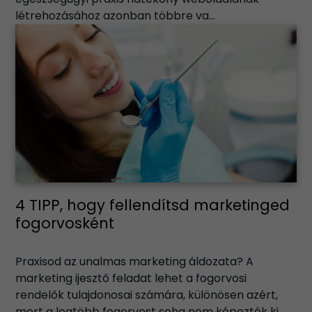
létrehozásához azonban többre va...
4 TIPP, hogy fellendítsd marketinged
fogorvosként
Praxisod az unalmas marketing áldozata? A
marketing ijesztő feladat lehet a fogorvosi
rendelők tulajdonosai számára, különösen azért,
mert a legtöbb fogorvost soha nem képezték ki