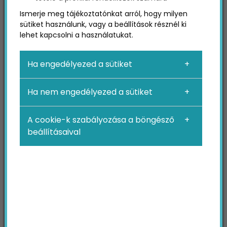
tanácsadás – Hogyan
Ismerje meg tájékoztatónkat arról, hogy milyen
zajlik?
sütiket használunk, vagy a beállítások résznél ki
lehet kapcsolni a használatukat.
Egészségügyi marketing tanácsadásunk alapja
Ha engedélyezed a sütiket
egy átfogó, teljeskörű marketing audit,
amelynek segítségével átvizsgáljuk
magánrendelőd, praxisod, kórházad eddigi
Ha nem engedélyezed a sütiket
marketing tevékenységét. Az első, hogy
megismerjük céljaid, és működési folyamataidat
A cookie-k szabályozása a böngésző
egy találkozó alkalmával, ahol nagyjából képet
beállításaival
kaphatunk márkádról. Ezután eddigi
Online
marketing
tevékenységeid teljes egészét
elemzés alá vesszük, amely során feltárjuk az
esetleges hibákat és javaslatokat teszünk,
hogyan érdemes a továbbiakban foglalkozni az
adott
Marketing
eszközökkel.
Szeretnél teljes egészségügyi marketing