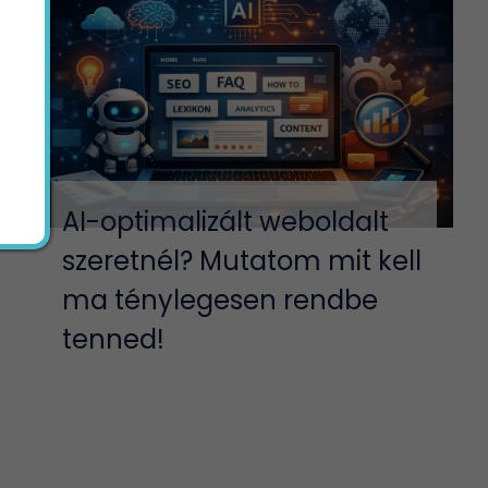
AI-optimalizált weboldalt
szeretnél? Mutatom mit kell
ma ténylegesen rendbe
tenned!