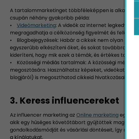
A tartalommarketinget többféleképpen is alkalmaz
csupán néhány gyakoribb példa:
•
Videómarketing
: A videók az internet legkedvelt
megragadhatja a célközönség figyelmét és felkelthet
• Blogbejegyzések: Habár a cikkek nem olyan feltűnő
egyszerűbb elkészíteni őket, és sokat továbbra is s
kideríteni, hogy mik ezek a témák, és értékes tartalm
• Közösségi médiás tartalmak: A közösségi média nag
megosztására. Használhatsz képeket, videókat és írot
blogjáról) is megoszthatod cikkeid hivatkozásait, ezz
3. Keress influencereket
Az influencer marketing az
Online marketing
egyik le
akik egy hűséges követőtábort gyűjtöttek maguk köré
gondolkodásmódját és vásárlási döntéseit, így nem c
a kínálatukat.