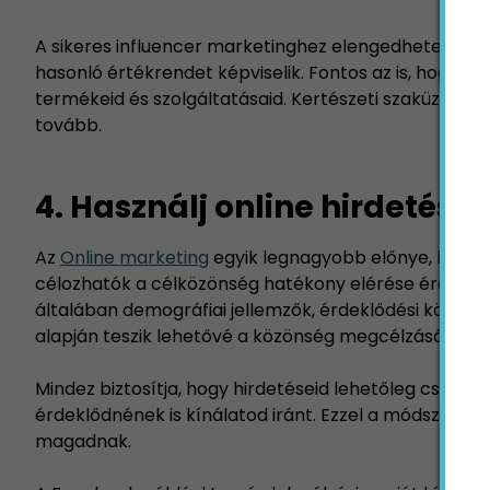
A sikeres influencer marketinghez elengedhetetlen, 
hasonló értékrendet képviselik. Fontos az is, hogy a
termékeid és szolgáltatásaid. Kertészeti szaküzletként
tovább.
4. Használj online hirdetése
Az
Online marketing
egyik legnagyobb előnye, hogy 
célozhatók a célközönség hatékony elérése érdekéb
általában demográfiai jellemzők, érdeklődési körök,
alapján teszik lehetővé a közönség megcélzását.
Mindez biztosítja, hogy hirdetéseid lehetőleg csak o
érdeklődnének is kínálatod iránt. Ezzel a módszerre
magadnak.