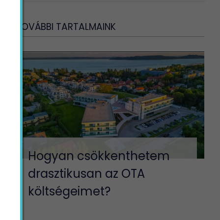
TOVÁBBI TARTALMAINK
Hogyan csökkenthetem
drasztikusan az OTA
költségeimet?