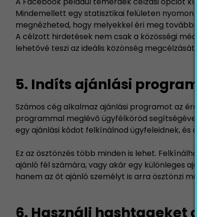
A Facebook például temérdek célzási opciót kínál, a
Mindemellett egy statisztikai felületen nyomon is kö
megnézheted, hogy melyekkel éri meg továbbra is fo
A célzott hirdetések nem csak a közösségi médián v
lehetővé teszi az ideális közönség megcélzását.
5. Indíts ajánlási programot
Számos cég alkalmaz ajánlási programot az érdeklődő
programmal meglévő ügyfélköröd segítségével érhets
egy ajánlási kódot felkínálnod ügyfeleidnek, és arra
Ez az ösztönzés több minden is lehet. Felkínálhatsz 
ajánló fél számára, vagy akár egy különleges ajánlatb
hanem az őt ajánló személyt is arra ösztönzi majd, ho
6. Használj hashtageket a 