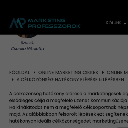
RÓLUNK
Szerző:
A célkö
Csonka Nikoletta
FŐOLDAL
ONLINE MARKETING CIKKEK
ONLINE 
A CÉLKÖZÖNSÉG HATÉKONY ELÉRÉSE 6 LÉPÉSBEN
A célközönség hatékony elérése a marketingesek egy
elsődleges célja a megfelelő üzenet kommunikációja
Ha kínálatodat nem a megfelelő célcsoportnak népsze
majd. Az alábbiakban felsorolt lépések ezt segítenek
hatékonyan ideális célközönségedet marketingüzene