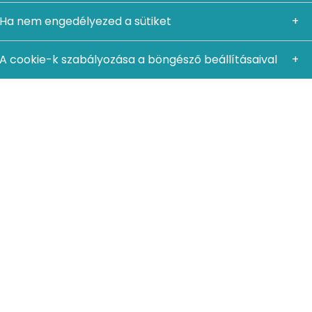
Ha nem engedélyezed a sütiket
hatod a kívánt eredmények elérése érdekében. Íme
ebb tartalmai. Egy jó minőségű videó könnyedén
A cookie-k szabályozása a böngésző beállításaival
i az érdeklődésüket.
k, mint a képes és videós tartalmak, általában sokkal
zívesebben olvasnak bizonyos témákról. A te feladatod
akat készíteni hozzájuk.
yszerű felületeket kínál a különféle tartalmak
t szövegeket, illetve külső forrásból (pl. webhelyed
el is több emberhez eljuttatva tartalmaidat.
gnépszerűbb formája. Az influencerek olyan személyek,
. Az influencerek képesek befolyásolni követőik
soda, hogy márkák ezrei népszerűsítik rajtuk keresztül