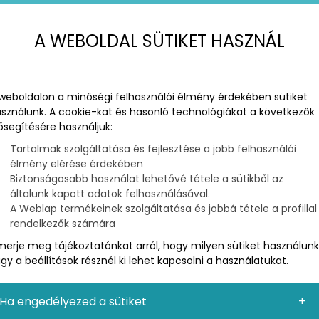
gedet
A WEBOLDAL SÜTIKET HASZNÁL
arketingedben, először is tudnod kell, hogy pontosan
rsona kialakítása. A buyer persona ideális ügyfeleid
weboldalon a minőségi felhasználói élmény érdekében sütiket
vőid jellemzőivel ruházol fel.
sználunk. A cookie-kat és hasonló technológiákat a következők
ősegítésére használjuk:
célközönséged pszichográfiai és demográfiai
Tartalmak szolgáltatása és fejlesztése a jobb felhasználói
galmazni számukra. Ez segít, hogy olyan lehetséges
élmény elérése érdekében
, akik ténylegesen érdeklődnének is irántuk.
Biztonságosabb használat lehetővé tétele a sütikből az
általunk kapott adatok felhasználásával.
A Weblap termékeinek szolgáltatása és jobbá tétele a profillal
 tartalmakat
rendelkezők számára
merje meg tájékoztatónkat arról, hogy milyen sütiket használunk
áns, hasznos tartalmakat kínálnod nekik – méghozzá
gy a beállítások résznél ki lehet kapcsolni a használatukat.
n felhívhatod a figyelmüket márkádra és annak
Ha engedélyezed a sütiket
 egyszerűbb lesz elérned ideális közönségedet.