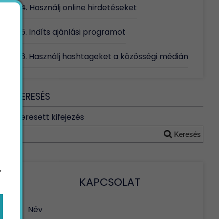
4. Használj online hirdetéseket
5. Indíts ajánlási programot
6. Használj hashtageket a közösségi médián
KERESÉS
Keresett kifejezés
Keresés
,
KAPCSOLAT
Név