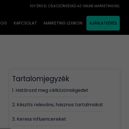
ÍGY ÉRD EL CÉLKÖZÖNSÉGED AZ ONLINE MARKETINGGEL
LOG
KAPCSOLAT
MARKETING LEXIKON
AJÁNLATKÉRÉS
lérése 6
Tartalomjegyzék
1. Határozd meg célközönségedet
2. Készíts releváns, hasznos tartalmakat
3. Keress influencereket