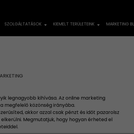
SZOLGÁLTATÁSOK
KIEMELT TERÜLETEINK
MARKETING B
zönség hatékony e
lépésben
MARKETING
ik legnagyobb kihívása. Az online marketing
 a megfelelő közönség irányába.
rűsíted, akkor azzal csak pénzt és időt pazarolsz
 elkerülni. Megmutatjuk, hogy hogyan érheted el
teiddel.