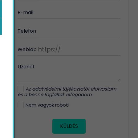
E-mail
Telefon
Weblap
Üzenet
Az
adatvédelmi tájékoztatót
elolvastam
és a benne foglaltak elfogadom.
Nem vagyok robot!
KÜLDÉS