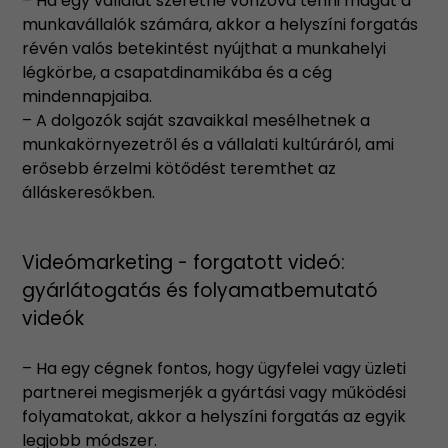
– Ha egy vállalat szeretné vonzóvá tenni magát a
munkavállalók számára, akkor a helyszíni forgatás
révén valós betekintést nyújthat a munkahelyi
légkörbe, a csapatdinamikába és a cég
mindennapjaiba.
– A dolgozók saját szavaikkal mesélhetnek a
munkakörnyezetről és a vállalati kultúráról, ami
erősebb érzelmi kötődést teremthet az
álláskeresőkben.
Videómarketing - forgatott videó:
gyárlátogatás és folyamatbemutató
videók
– Ha egy cégnek fontos, hogy ügyfelei vagy üzleti
partnerei megismerjék a gyártási vagy működési
folyamatokat, akkor a helyszíni forgatás az egyik
legjobb módszer.