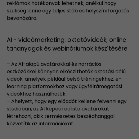
reklámok hatékonyak lehetnek, anélkül hogy
szükség lenne egy teljes stáb és helyszíni forgatás
bevonására.
AI - videómarketing: oktatóvideók, online
tananyagok és webináriumok készítésére
– Az AI-alapú avatárokkal és narrációs
eszközökkel könnyen elkészíthetők oktatási célú
videók, amelyek például belső tréningekhez, e-
learning platformokhoz vagy ügyféltámogatási
videókhoz használhatók.
– Ahelyett, hogy egy előadót kellene felvenni egy
stúdióban, az AI képes realista avatárokat
létrehozni, akik természetes beszédhanggal
közvetítik az információkat.