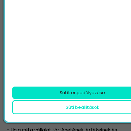
videóforgatás
A forgatott videókat azokban az esetekben
érdemes alkalmazni, amikor az egyediség, a valós
környezet és a személyes jelenlét hozzáadott
értéket teremt, és olyan információkat,
érzelmeket, élményeket közvetít, amelyeket
mesterségesen nem lehet teljes mértékben
visszaadni.
Kérd ajánlatunkat céged, branded
videómarketingjének megtervezésére és
legyártására!
Sütik engedélyezése
Videómarketing - forgatott videó: céges
Süti beállítások
bemutatkozó és imázsvideók
– Ha a cél a vállalat történetének, értékeinek és