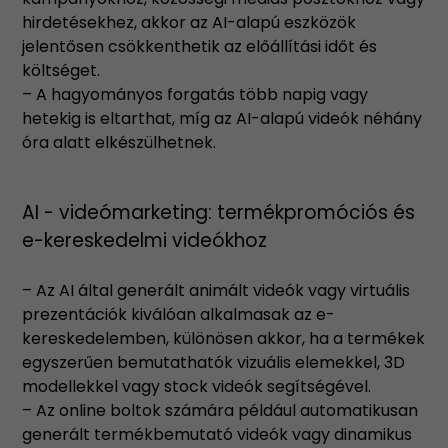
hirdetésekhez, akkor az AI-alapú eszközök
jelentősen csökkenthetik az előállítási időt és
költséget.
– A hagyományos forgatás több napig vagy
hetekig is eltarthat, míg az AI-alapú videók néhány
óra alatt elkészülhetnek.
AI - videómarketing: termékpromóciós és
e-kereskedelmi videókhoz
– Az AI által generált animált videók vagy virtuális
prezentációk kiválóan alkalmasak az e-
kereskedelemben, különösen akkor, ha a termékek
egyszerűen bemutathatók vizuális elemekkel, 3D
modellekkel vagy stock videók segítségével.
– Az online boltok számára például automatikusan
generált termékbemutató videók vagy dinamikus