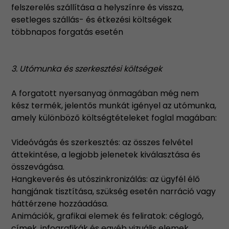
felszerelés szállítása a helyszínre és vissza,
esetleges szállás- és étkezési költségek
többnapos forgatás esetén
3. Utómunka és szerkesztési költségek
A forgatott nyersanyag önmagában még nem
kész termék, jelentős munkát igényel az utómunka,
amely különböző költségtételeket foglal magában:
Videóvágás és szerkesztés: az összes felvétel
áttekintése, a legjobb jelenetek kiválasztása és
összevágása.
Hangkeverés és utószinkronizálás: az ügyfél élő
hangjának tisztítása, szükség esetén narráció vagy
háttérzene hozzáadása.
Animációk, grafikai elemek és feliratok: céglogó,
címek, infografikák és egyéb vizuális elemek