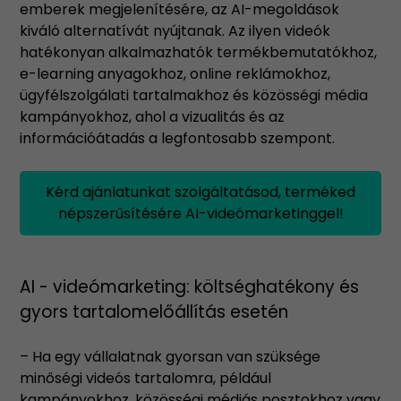
emberek megjelenítésére, az AI-megoldások
kiváló alternatívát nyújtanak. Az ilyen videók
hatékonyan alkalmazhatók termékbemutatókhoz,
e-learning anyagokhoz, online reklámokhoz,
ügyfélszolgálati tartalmakhoz és közösségi média
kampányokhoz, ahol a vizualitás és az
információátadás a legfontosabb szempont.
Kérd ajánlatunkat szolgáltatásod, terméked
népszerűsítésére AI-videómarketinggel!
AI - videómarketing: költséghatékony és
gyors tartalomelőállítás esetén
– Ha egy vállalatnak gyorsan van szüksége
minőségi videós tartalomra, például
kampányokhoz, közösségi médiás posztokhoz vagy