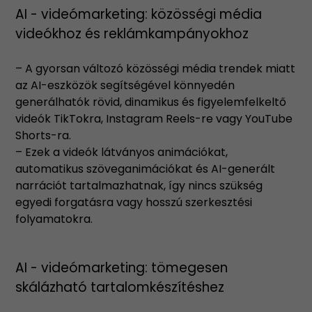
AI - videómarketing: közösségi média
videókhoz és reklámkampányokhoz
– A gyorsan változó közösségi média trendek miatt
az AI-eszközök segítségével könnyedén
generálhatók rövid, dinamikus és figyelemfelkeltő
videók TikTokra, Instagram Reels-re vagy YouTube
Shorts-ra.
– Ezek a videók látványos animációkat,
automatikus szöveganimációkat és AI-generált
narrációt tartalmazhatnak, így nincs szükség
egyedi forgatásra vagy hosszú szerkesztési
folyamatokra.
AI - videómarketing: tömegesen
skálázható tartalomkészítéshez