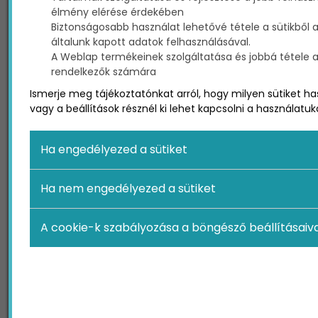
élmény elérése érdekében
Biztonságosabb használat lehetővé tétele a sütikből 
Miért fontos a videómarketing?
általunk kapott adatok felhasználásával.
A Weblap termékeinek szolgáltatása és jobbá tétele a p
A videómarketing ereje számos tényezőből fakad,
rendelkezők számára
többek között a következőkből:
Ismerje meg tájékoztatónkat arról, hogy milyen sütiket ha
vagy a beállítások résznél ki lehet kapcsolni a használatuk
Magasabb elköteleződés: a videós
tartalmak 10-szer nagyobb mértékben
Ha engedélyezed a sütiket
generálnak elköteleződést (kommentek,
megosztások, reakciók), mint más típusú
tartalmak.
Ha nem engedélyezed a sütiket
Jobb keresőoptimalizálás (SEO): a Google
és más keresőmotorok előnyben részesítik
A cookie-k szabályozása a böngésző beállításaiva
a videós tartalmakat, különösen, ha
releváns címkékkel és leírásokkal látják el
őket.
Nagyobb konverziós arány: a videók akár
80%-kal növelhetik a konverziós rátát