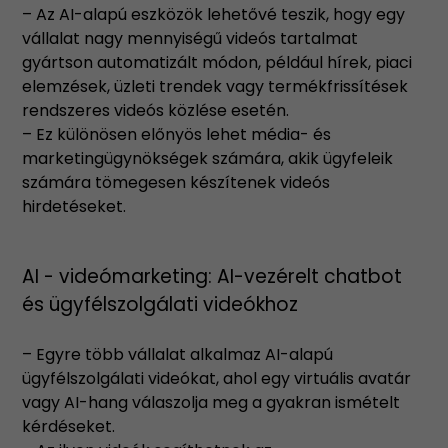
– Az AI-alapú eszközök lehetővé teszik, hogy egy
vállalat nagy mennyiségű videós tartalmat
gyártson automatizált módon, például hírek, piaci
elemzések, üzleti trendek vagy termékfrissítések
rendszeres videós közlése esetén.
– Ez különösen előnyös lehet média- és
marketingügynökségek számára, akik ügyfeleik
számára tömegesen készítenek videós
hirdetéseket.
AI - videómarketing: AI-vezérelt chatbot
és ügyfélszolgálati videókhoz
– Egyre több vállalat alkalmaz AI-alapú
ügyfélszolgálati videókat, ahol egy virtuális avatár
vagy AI-hang válaszolja meg a gyakran ismételt
kérdéseket.