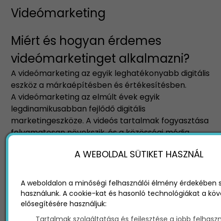
Videómarketing
Miért és hogyan érdemes
videómarketinget alkalmazni?
A videómarketing az egyik leghatékonyabb digitális
eszköz a márkaépítésben és értékesítésben.
A videómarketing az elmúlt évek egyik
legdinamikusabban fejlődő digitális
marketingeszköze. A videós tartalmak fogyasztása
folyamatosan növekszik, és a közösségi média,
valamint a keresőmotorok egyre inkább előnyben
A WEBOLDAL SÜTIKET HASZNÁL
részesítik a vizuális tartalmakat a szöveges vagy
képi megoldásokkal szemben.
A weboldalon a minőségi felhasználói élmény érdekében s
használunk. A cookie-kat és hasonló technológiákat a kö
Videómarketing stratégia kidolgozására és
elősegítésére használjuk:
videós anyag elkészítésre kérd ajánlatunkat!
Tartalmak szolgáltatása és fejlesztése a jobb felhaszn