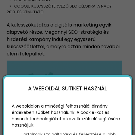
GOOGLE KULCSSZÓTERVEZŐ SEO CÉLOKRA: A NAGY
2019-ES ÚTMUTATÓ
A kulcsszókutatás a digitális marketing egyik
alapvető része. Megannyi SEO-stratégia és
hirdetési kampány indul egy egyszerű
kulcsszóötlettel, amelyre aztán minden további
elem felépülhet.
A WEBOLDAL SÜTIKET HASZNÁL
A weboldalon a minőségi felhasználói élmény
érdekében sütiket használunk. A cookie-kat és
hasonló technológiákat a következők elősegítésére
használjuk:
Habár a kulcsszókutatásnak számos online
Tartalmak szolgáltatása és fejlesztése a jobb