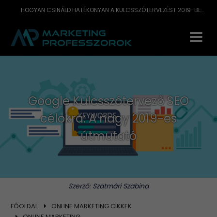
HOGYAN CSINÁLD HATÉKONYAN A KULCSSZÓTERVEZÉST 2019-BEN? MUTATJUK!
Google Kulcsszótervező SEO
célokra: A nagy 2019-es
útmutató
Szerző:
Szatmári Szabina
FŐOLDAL
ONLINE MARKETING CIKKEK
ONLINE MARKETING