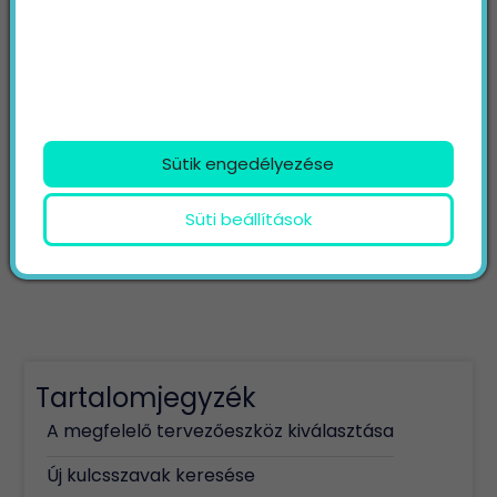
Megosztás:
Social oldalaink:
Sütik engedélyezése
Süti beállítások
Tartalomjegyzék
A megfelelő tervezőeszköz kiválasztása
Új kulcsszavak keresése