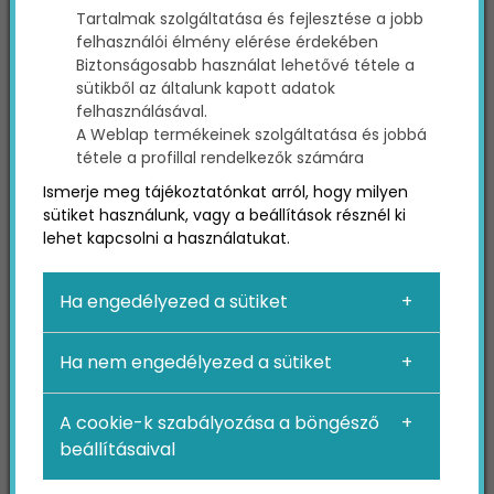
Tartalmak szolgáltatása és fejlesztése a jobb
felhasználói élmény elérése érdekében
Biztonságosabb használat lehetővé tétele a
sütikből az általunk kapott adatok
felhasználásával.
A Weblap termékeinek szolgáltatása és jobbá
tétele a profillal rendelkezők számára
Ismerje meg tájékoztatónkat arról, hogy milyen
Készíts egy jó webhelyet
sütiket használunk, vagy a beállítások résznél ki
lehet kapcsolni a használatukat.
márkádnak
Ha engedélyezed a sütiket
Az egészségügyi szolgáltatóknak valaha elég
volt a jó hírnevükre támaszkodni, ami egy
Ha nem engedélyezed a sütiket
„jótékony vírusként” terjedt elégedett ügyfeleik
és azok ismerősei között. Manapság azonban
elengedhetetlen, hogy minden orvos és más
A cookie-k szabályozása a böngésző
szolgáltató egy stabil és aktív online jelenlétet
beállításaival
építsen ki márkája számára. Az emberek egyre