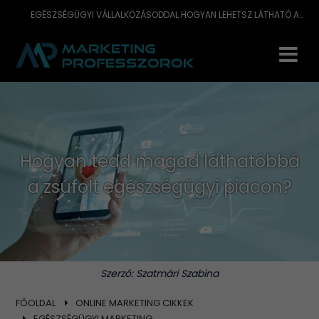
EGÉSZSÉGÜGYI VÁLLALKOZÁSODDAL HOGYAN LEHETSZ LÁTHATÓ A PIACON?
Hogyan tedd magad láthatóbbá
a zsúfolt egészségügyi piacon?
Szerző:
Szatmári Szabina
FŐOLDAL
ONLINE MARKETING CIKKEK
EGÉSZSÉGÜGYI MARKETING