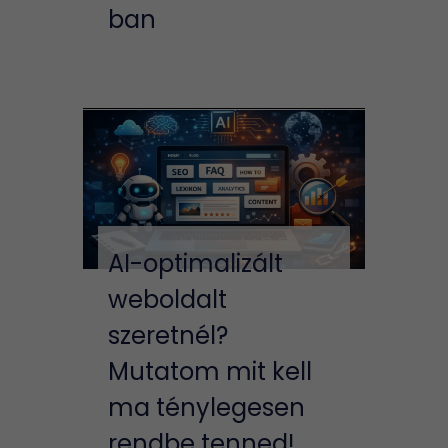
ban
AI-optimalizált
weboldalt
szeretnél?
Mutatom mit kell
ma ténylegesen
rendbe tenned!