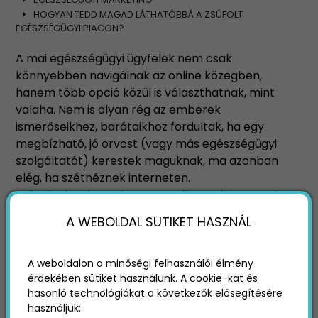
HOGYAN TEDD MAGAD LÁTHATÓBBÁ A ZSÚFOLT
EGÉSZSÉGÜGYI PIACON?
A mai egészségügyi ügyfelek nem csak
könnyebben navigálnak az online közegben,
hanem több opció közül is választhatnak, mint
valaha. Nem is olyan rég az emberek
ismerőseikhez, barátaikhoz fordultak, ha egy
megbízható, jó orvost (vagy más egészségügyi
szolgáltatót) kerestek maguknak, ma azonban
elég, ha szétnéznek interneten.
Szóval mit tehetnek ezen a telített piacon azok
az egészségügyi szolgáltatók, akik azt szeretnék,
A WEBOLDAL SÜTIKET HASZNÁL
hogy ideális ügyfeleik, pácienseik könnyebben
rájuk találhassanak? Az alábbiakban ehhez
kínálunk néhány egészségügyi marketing tippet.
A weboldalon a minőségi felhasználói élmény
érdekében sütiket használunk. A cookie-kat és
hasonló technológiákat a következők elősegítésére
használjuk: