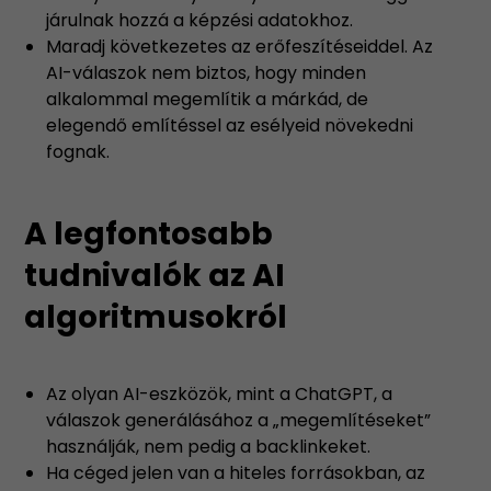
járulnak hozzá a képzési adatokhoz.
Maradj következetes az erőfeszítéseiddel. Az
AI-válaszok nem biztos, hogy minden
alkalommal megemlítik a márkád, de
elegendő említéssel az esélyeid növekedni
fognak.
A legfontosabb
tudnivalók az AI
algoritmusokról
Az olyan AI-eszközök, mint a ChatGPT, a
válaszok generálásához a „megemlítéseket”
használják, nem pedig a backlinkeket.
Ha céged jelen van a hiteles forrásokban, az