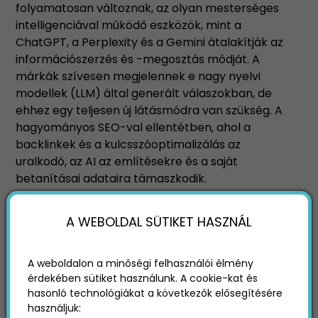
folyamatosan változnak, az olyan mesterséges
intelligenciával működő eszközök, mint a
ChatGPT, a Perplexity és a Gemini átalakítják az
információszerzés és -megosztás módját. A
márkák szívesen megjelennek e nagy nyelvi
modellek (LLM) által generált válaszokban, de
ehhez egy teljesen új látásmódra van szükség. A
hagyományos SEO-val ellentétben, ahol a
backlinkek és a kulcsszóoptimalizálás az
uralkodó, az AI az említésekre és a saját
betanításai adataira támaszkodik.
A WEBOLDAL SÜTIKET HASZNÁL
A weboldalon a minőségi felhasználói élmény
érdekében sütiket használunk. A cookie-kat és
hasonló technológiákat a következők elősegítésére
használjuk: