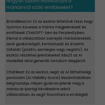
Hogyan tudom monitorozni a
márkámról szóló említéseket?
BrandBeacon: Ez az eszköz lehetővé teszi, hogy
nyomon kövesse a márka megjelenéseit és
említéseit ChatGPT-ben és Perplexityben.
Elemzi a válaszokban szereplő márkaneveket,
azok gyakoriságát, kontextusát és érzelmi
töltetét (pozitív, semleges vagy negatív). Az
eszköz részletes jelentéseket készít az AI
modellek által generált tartalom alapján14.
ChatBeat: Ez az eszköz, segít az AI láthatósági
pontszám (AI Visibility Score) kiszámításában.
Megmutatja, milyen gyakran jelenik meg a
márka az iparági kérdésekre adott
válaszokban, és segít finomítani a stratégiát