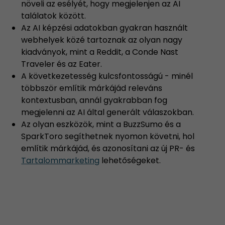
növeli az esélyét, hogy megjelenjen az AI
találatok között.
Az AI képzési adatokban gyakran használt
webhelyek közé tartoznak az olyan nagy
kiadványok, mint a Reddit, a Conde Nast
Traveler és az Eater.
A következetesség kulcsfontosságú - minél
többször említik márkájád releváns
kontextusban, annál gyakrabban fog
megjelenni az AI által generált válaszokban.
Az olyan eszközök, mint a BuzzSumo és a
SparkToro segíthetnek nyomon követni, hol
említik márkájád, és azonosítani az új PR- és
Tartalommarketing
lehetőségeket.