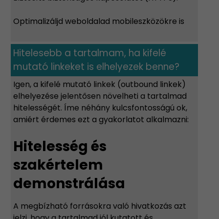
Optimalizáljd weboldalad mobileszközökre is
Hitelesebb a tartalmam, ha kifelé
mutató linkeket is elhelyezek benne?
Igen, a kifelé mutató linkek (outbound linkek)
elhelyezése jelentősen növelheti a tartalmad
hitelességét. Íme néhány kulcsfontosságú ok,
amiért érdemes ezt a gyakorlatot alkalmazni:
Hitelesség és
szakértelem
demonstrálása
A megbízható forrásokra való hivatkozás azt
jelzi, hogy a tartalmad jól kutatott és