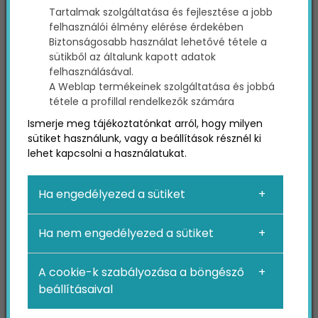
Tartalmak szolgáltatása és fejlesztése a jobb
felhasználói élmény elérése érdekében
Biztonságosabb használat lehetővé tétele a
Gondolom felmerült már Benned is a kérdés,
sütikből az általunk kapott adatok
hogy hogyan tudsz megfelelni ennek az új
felhasználásával.
kihívásnak?
A Weblap termékeinek szolgáltatása és jobbá
tétele a profillal rendelkezők számára
Ismerje meg tájékoztatónkat arról, hogy milyen
Az AI megváltoztatta az
sütiket használunk, vagy a beállítások résznél ki
online marketing
lehet kapcsolni a használatukat.
alapjait: A linkektől az
Ha engedélyezed a sütiket
említésekig
Ha nem engedélyezed a sütiket
Régebben a márka rangsorolása az olyan
A cookie-k szabályozása a böngésző
keresőmotorokban, mint a Google, a linkekről és
beállításaival
a kulcsszavakról szólt. A
SEO
-szakértők a
linképítésre, az helyes kulcsszóelhelyezésre és a