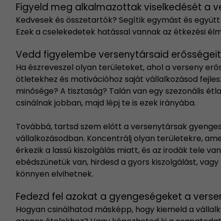
Figyeld meg alkalmazottak viselkedését a v
Kedvesek és összetartók? Segítik egymást és együtt
Ezek a cselekedetek hatással vannak az étkezési él
Vedd figyelembe versenytársaid erősségei
Ha észreveszel olyan területeket, ahol a verseny erő
ötletekhez és motivációhoz saját vállalkozásod fejle
minősége? A tisztaság? Talán van egy szezonális étla
csinálnak jobban, majd lépj te is ezek irányába.
Továbbá, tartsd szem előtt a versenytársak gyengesé
vállalkozásodban. Koncentrálj olyan területekre, ame
érkezik a lassú kiszolgálás miatt, és az irodák tele 
ebédszünetük van, hirdesd a gyors kiszolgálást, vagy
könnyen elvihetnek.
Fedezd fel azokat a gyengeségeket a versen
Hogyan csinálhatod másképp, hogy kiemeld a vállalk