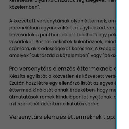
kereséssel olyan kulcsszavak segítségével, mint "g
közelemben".
A közvetett versenytársak olyan éttermek, amelyek t
potenciálisan ugyanazokért az ügyfelekért versenyez
bevásárlóközpontban, de ott található egy pékség is, 
vásárlókat. Bár termékeitek különböznek, mindketten 
számára, akik édességeket keresnek. A Google ismét s
amelyek "cukrászda a közelemben" vagy "pékség a 
Pro versenytárs elemzés éttermeknek: azon
Készíts egy listát a közvetlen és közvetett versenytár
Ezután hozz létre egy ellenőrző listát az egyes étte
éttermed kínálatát annak érdekében, hogy megfelelj é
útmutatások remek kiindulópontot nyújtanak, de min
mit szeretnél kideríteni a kutatás során.
Versenytárs elemzés éttermeknek tipp: érték