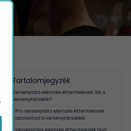
Tartalomjegyzék
Versenytárs elemzés éttermeknek: kik a
versenytársaink?
,
Pro versenytárs elemzés éttermeknek:
azonosítsd a versenytársaidat
Versenytárs elemzés éttermeknek tipp: