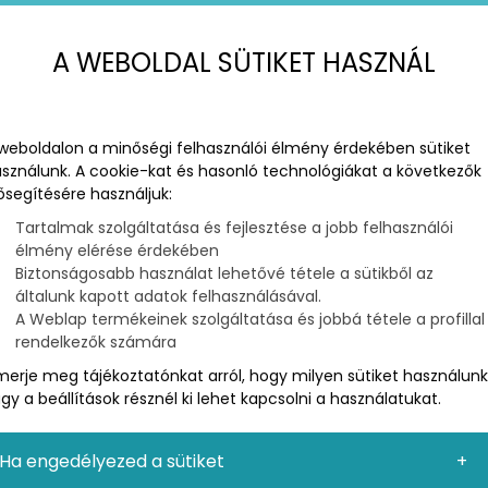
A WEBOLDAL SÜTIKET HASZNÁL
weboldalon a minőségi felhasználói élmény érdekében sütiket
sználunk. A cookie-kat és hasonló technológiákat a következők
ősegítésére használjuk:
Tartalmak szolgáltatása és fejlesztése a jobb felhasználói
élmény elérése érdekében
Biztonságosabb használat lehetővé tétele a sütikből az
MARKETING
általunk kapott adatok felhasználásával.
SÜNK ÉTTERMI VERSENYELEMZÉST 7 EGYSZERŰ LÉPÉSBEN
A Weblap termékeinek szolgáltatása és jobbá tétele a profillal
rendelkezők számára
g rendkívül versenyképes, és ahhoz, hogy
merje meg tájékoztatónkat arról, hogy milyen sütiket használunk
nsek előnyeit és hátrányait. A versenyelemzés egy
gy a beállítások résznél ki lehet kapcsolni a használatukat.
zembeni pozíció meghatározásában. Ezen a módon
get találhatunk a vállalkozásunk fejlesztésére és
Ha engedélyezed a sütiket