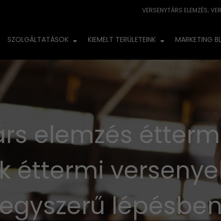
SZOLGÁLTATÁSOK
KIEMELT TERÜLETEINK
MARKETING B
rs elemzés étterm
nk éttermi versenye
egyszerű lépésbe