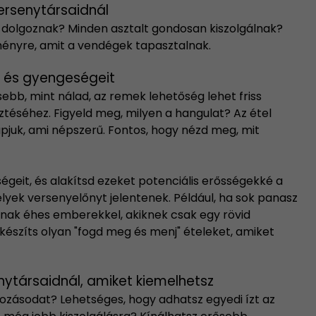
ersenytársaidnál
 dolgoznak? Minden asztalt gondosan kiszolgálnak?
ményre, amit a vendégek tapasztalnak.
t és gyengeségeit
sebb, mint nálad, az remek lehetőség lehet friss
sztéséhez. Figyeld meg, milyen a hangulat? Az étel
pjuk, ami népszerű. Fontos, hogy nézd meg, mit
geit, és alakítsd ezeket potenciális erősségekké a
lyek versenyelőnyt jelentenek. Például, ha sok panasz
vannak éhes emberekkel, akiknek csak egy rövid
 készíts olyan "fogd meg és menj" ételeket, amiket
ytársaidnál, amiket kiemelhetsz
ozásodat? Lehetséges, hogy adhatsz egyedi ízt az