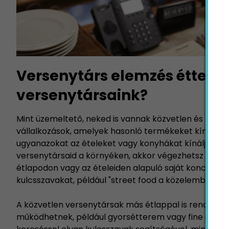
Versenytárs elemzés étterm
versenytársaink?
Mint üzemeltető, neked is vannak közvetlen és közve
vállalkozások, amelyek hasonló termékeket kínálnak
ugyanazokat az ételeket vagy konyhákat kínálják. Ha
versenytársaid a környéken, akkor végezhetsz Googl
étlapodon vagy az ételeiden alapuló saját koncepci
kulcsszavakat, például "street food a közelemben" va
A közvetlen versenytársak más étlappal is rendelkez
működhetnek, például gyorsétterem vagy fine dining