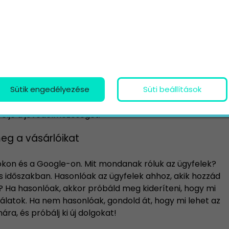
oznak be? Mit mondanak róluk az ügyfelek? Mit
zösségi médiában? Milyen típusú információkat
sszehasonlításban az online jelenlétük a te saját
struktúrát
ghatározó tényező, ha a termékben érezhető érték
Sütik engedélyezése
Süti beállítások
óak fizetni érte; de ha hasonló terméket kínál a
, akkor azt észre fogják venni. Lehet, hogy ideje
elje a jövedelmezőséget.
eg a vásárlóikat
ookon és a Google-on. Mit mondanak róluk az ügyfelek?
 időszakban. Hasonlóak az ügyfelek ahhoz, akik hozzád
? Ha hasonlóak, akkor próbáld meg kideríteni, hogy mi
latok. Ha nem hasonlóak, gondold át, hogy mi lehet az
, és próbálj ki új dolgokat!