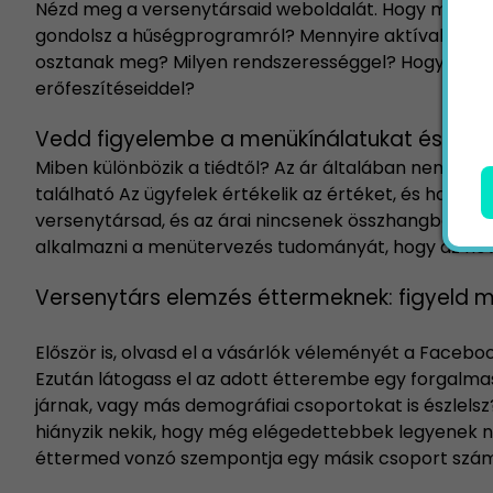
Nézd meg a versenytársaid weboldalát. Hogy mutatk
gondolsz a hűségprogramról? Mennyire aktívak a kö
osztanak meg? Milyen rendszerességgel? Hogyan áll ö
erőfeszítéseiddel?
Vedd figyelembe a menükínálatukat és az ár
Miben különbözik a tiédtől? Az ár általában nem me
található Az ügyfelek értékelik az értéket, és hajland
versenytársad, és az árai nincsenek összhangban veled
alkalmazni a menütervezés tudományát, hogy az növ
Versenytárs elemzés éttermeknek: figyeld m
Először is, olvasd el a vásárlók véleményét a Faceb
Ezután látogass el az adott étterembe egy forgalmas
járnak, vagy más demográfiai csoportokat is észlelsz
hiányzik nekik, hogy még elégedettebbek legyenek ná
éttermed vonzó szempontja egy másik csoport számára