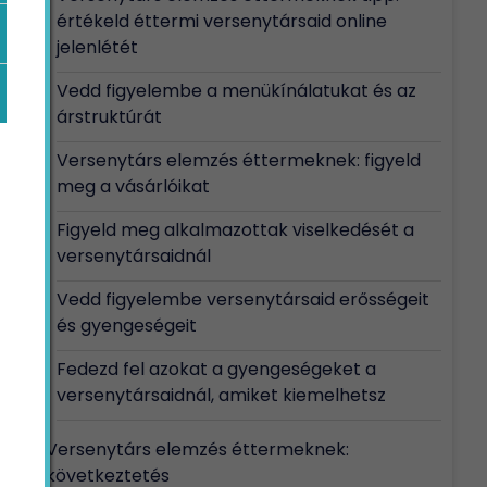
értékeld éttermi versenytársaid online
jelenlétét
Vedd figyelembe a menükínálatukat és az
árstruktúrát
Versenytárs elemzés éttermeknek: figyeld
meg a vásárlóikat
Figyeld meg alkalmazottak viselkedését a
versenytársaidnál
Vedd figyelembe versenytársaid erősségeit
és gyengeségeit
Fedezd fel azokat a gyengeségeket a
versenytársaidnál, amiket kiemelhetsz
Versenytárs elemzés éttermeknek:
következtetés