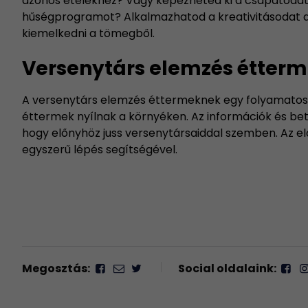
azonos ételekhez? Vagy képezheted ki a csapatodat
hűségprogramot? Alkalmazhatod a kreativitásodat a
kiemelkedni a tömegből.
Versenytárs elemzés étterm
A versenytárs elemzés éttermeknek egy folyamatos do
éttermek nyílnak a környéken. Az információk és bet
hogy előnyhöz juss versenytársaiddal szemben. Az el
egyszerű lépés segítségével.
Megosztás:
Social oldalaink: