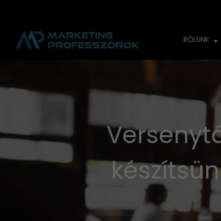
RÓLUNK
Versenytá
készítsü