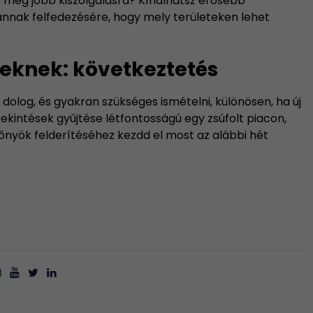
 még jobb kiszolgálásra? Kínálhatsz erősebb
nnak felfedezésére, hogy mely területeken lehet
eknek: következtetés
log, és gyakran szükséges ismételni, különösen, ha új
ekintések gyűjtése létfontosságú egy zsúfolt piacon,
őnyök felderítéséhez kezdd el most az alábbi hét