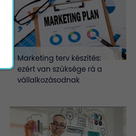
Marketing terv készítés:
ezért van szüksége rá a
vállalkozásodnak