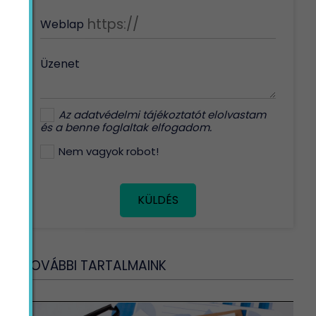
Weblap
Üzenet
Az
adatvédelmi tájékoztatót
elolvastam
és a benne foglaltak elfogadom.
Nem vagyok robot!
KÜLDÉS
TOVÁBBI TARTALMAINK