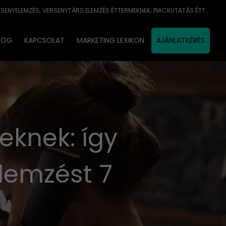
VERSENYTÁRS ELEMZÉS; VERSENYELEMZÉS; VERSENYTÁRS ELEMZÉS ÉTTERMEKNEK; PIACKUTATÁS ÉTTERMEKNEK; MARKETING ÜGYNÖKSÉG; MARKETING
LOG
KAPCSOLAT
MARKETING LEXIKON
AJÁNLATKÉRÉS
eknek: így
lemzést 7
n