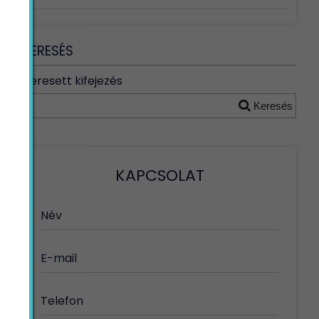
KERESÉS
Keresett kifejezés
Keresés
KAPCSOLAT
Név
E-mail
Telefon