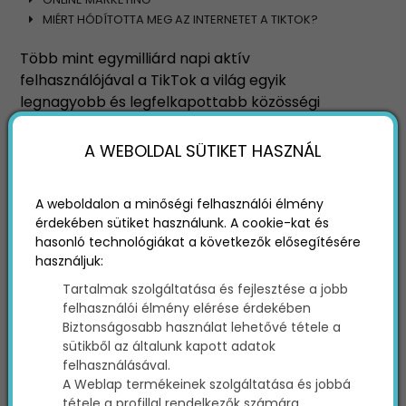
MIÉRT HÓDÍTOTTA MEG AZ INTERNETET A TIKTOK?
Több mint egymilliárd napi aktív
felhasználójával a TikTok a világ egyik
legnagyobb és legfelkapottabb közösségi
platformja. De miért vált látszólag egyik
pillanatról a másikra ez az egykor ismeretlen
A WEBOLDAL SÜTIKET HASZNÁL
applikáció az Instagram és más titánok
versenytársává?
A weboldalon a minőségi felhasználói élmény
érdekében sütiket használunk. A cookie-kat és
hasonló technológiákat a következők elősegítésére
használjuk:
Tartalmak szolgáltatása és fejlesztése a jobb
felhasználói élmény elérése érdekében
Biztonságosabb használat lehetővé tétele a
sütikből az általunk kapott adatok
felhasználásával.
A Weblap termékeinek szolgáltatása és jobbá
tétele a profillal rendelkezők számára