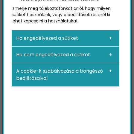
Hogy megválaszolja ezt a kérdést, maga a
Ismerje meg tájékoztatónkat arról, hogy milyen
TikTok kérte fel a Nielsen-t, hogy egy felmérés
sütiket használunk, vagy a beállítások résznél ki
keretei között derítse ki a platform sikereinek
lehet kapcsolni a használatukat.
titkát. A felmérésnek több mint 8000
résztvevője volt, akik a platform tartalmaival
Ha engedélyezed a sütiket
kapcsolatos kérdésekre adtak válaszokat. A
felmérés eredményei rálátást nyújtanak arra,
Ha nem engedélyezed a sütiket
hogy miért vált a TikTok egy kulturális,
nemzetközi jelenséggé.
A cookie-k szabályozása a böngésző
Lássuk, hogy mik derültek ki a felmérésből.
beállításaival
A felhasználók szerint a
TikTok hiteles
A felhasználók úgy érzik, hogy a TikTokon
önmaguk lehetnek, ami hozzájárulhat a platform