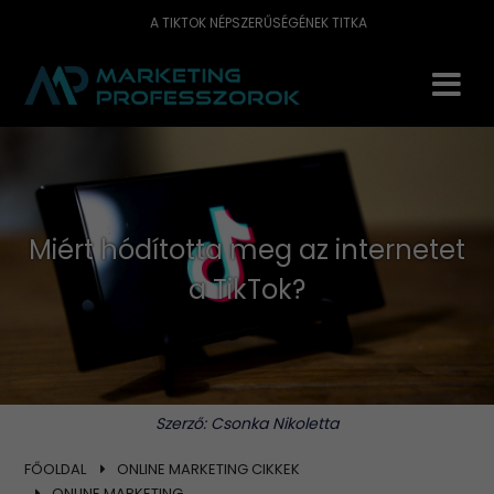
A TIKTOK NÉPSZERŰSÉGÉNEK TITKA
Miért hódította meg az internetet
a TikTok?
Szerző:
Csonka Nikoletta
FŐOLDAL
ONLINE MARKETING CIKKEK
ONLINE MARKETING