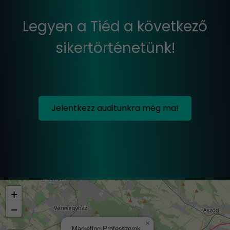
Legyen a Tiéd a következő
sikertörténetünk!
Jelentkezz auditunkra még ma!
+
−
×
Marketing Professzorok