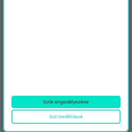
Üzenet
Az
adatvédelmi tájékoztatót
elolvastam és
a benne foglaltak elfogadom.
Nem vagyok robot!
KÜLDÉS
TOVÁBBI TARTALMAINK
Sütik engedélyezése
Süti beállítások