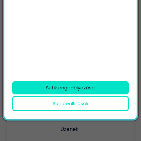
Keresés
KAPCSOLAT
Név
E-mail
Sütik engedélyezése
Telefon
Süti beállítások
Weblap
Üzenet