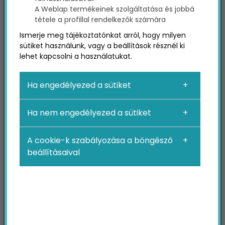
A Weblap termékeinek szolgáltatása és jobbá
tétele a profillal rendelkezők számára
Ismerje meg tájékoztatónkat arról, hogy milyen
sütiket használunk, vagy a beállítások résznél ki
Az emberek észre sem veszik, de szép lassan a
lehet kapcsolni a használatukat.
közösségi média függőivé válnak, és gyakran
néhány percet sem képesek eltölteni anélkül,
Ha engedélyezed a sütiket
hogy rápillantsanak értesítéseikre. A Facebook,
az Instagram, a YouTube és más platformok
Ha nem engedélyezed a sütiket
olyannyira hétköznapijaink részét képezik, hogy
az ezeken látott tartalmak könnyedén
megragadhatnak emlékezetünkben.
A cookie-k szabályozása a böngésző
beállításaival
A következőkben nem feltétlenül egy trükköt,
tippet, vagy módszert szeretnénk bemutatni,
hanem egy nagy adag érdekes statisztikát a
közösségi médiáról, ami garantáltan meggyőz
majd arról, hogy megéri foglalkozni a
Marketing
ezen ágazatával, és talán segít majd eldönteni,