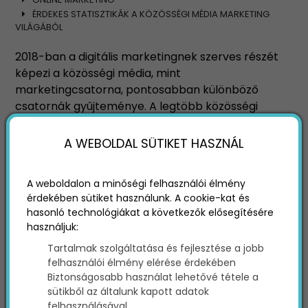
ÉRDEKES STATISZTIKÁK A KÖZÖSSÉGI MÉDIA MARKETING
VILÁGÁBÓL
2018-ban a digitális marketingnek szerves részét
képezi a közösségi média, mint
marketingcsatorna, pontosabban különböző
csatornák gyűjteménye. A legtöbb közösségi
platform ma már olyan marketing
lehetőségeket rejt magában, amiket
A WEBOLDAL SÜTIKET HASZNÁL
hatékonyan kihasználva gazdaságos, de
látványos eredményeket érhetsz el vállalatod,
A weboldalon a minőségi felhasználói élmény
márkád számára.
érdekében sütiket használunk. A cookie-kat és
hasonló technológiákat a következők elősegítésére
használjuk:
Tartalmak szolgáltatása és fejlesztése a jobb
felhasználói élmény elérése érdekében
Biztonságosabb használat lehetővé tétele a
sütikből az általunk kapott adatok
felhasználásával.