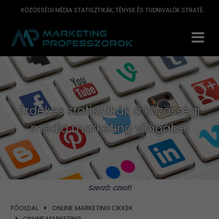
KÖZÖSSÉGI MÉDIA STATISZTIKÁK, TÉNYEK ÉS TUDNIVALÓK STRATÉGIÁD FELÁLLÍTÁSÁHOZ - FACEBOOK, INSTAGRAM, TWITTER, PINTEREST, YOUTUBE
Érdekes statisztikák a közösségi
média marketing világából
Szerző:
czsofi
FŐOLDAL
ONLINE MARKETING CIKKEK
ONLINE MARKETING