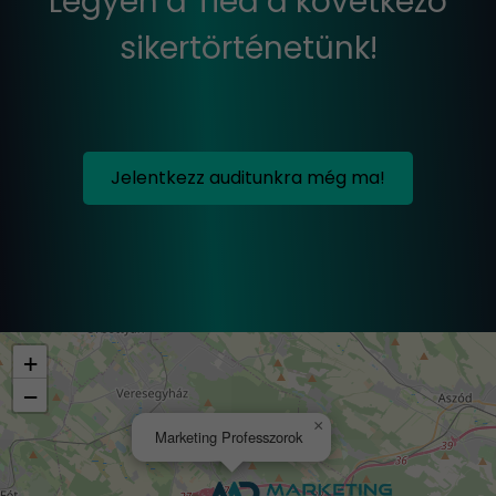
Legyen a Tiéd a következő
sikertörténetünk!
Jelentkezz auditunkra még ma!
+
−
×
Marketing Professzorok