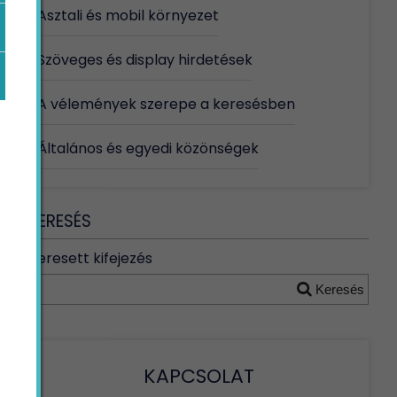
Asztali és mobil környezet
Szöveges és display hirdetések
A vélemények szerepe a keresésben
Általános és egyedi közönségek
KERESÉS
Keresett kifejezés
Keresés
KAPCSOLAT