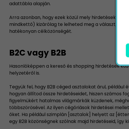
adattábla alapján.
Arra azonban, hogy ezek közül mely hirdetéseket ér
mindkettő) kizárólag te lelheted meg a választ, elvé
hatékonyan célközönségét.
B2C vagy B2B
Hasonlóképpen a kereső és shopping hirdetések közö
helyzetéről is.
Tegyük fel, hogy B2B céged asztalokat árul, például
hogyan állítod össze hirdetéseidet, hiszen számos fog
figyelmükért hatalmas világmárkák küzdenek, mégho
többszörösével. Az ilyen cégóriások hirdetései melle
őket. Ha például szimplán [asztalok] helyett az [étte
egy B2B közönségnek szólnak majd hirdetéseid, így k