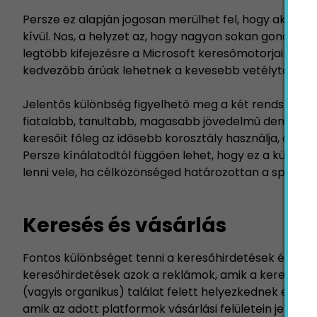
Persze ez alapján jogosan merülhet fel, hogy akkor 
kívül. Nos, a helyzet az, hogy nagyon sokan gondoljá
legtöbb kifejezésre a Microsoft keresőmotorjain, min
kedvezőbb árúak lehetnek a kevesebb vetélytársna
Jelentős különbség figyelhető meg a két rendszer fe
fiatalabb, tanultabb, magasabb jövedelmű demográfi
keresőit főleg az idősebb korosztály használja, akik 
Persze kínálatodtól függően lehet, hogy ez a különb
lenni vele, ha célközönséged határozottan a spektrum
Keresés és vásárlás
Fontos különbséget tenni a keresőhirdetések és a vá
keresőhirdetések azok a reklámok, amik a keresőmotor
(vagyis organikus) találat felett helyezkednek el. A
amik az adott platformok vásárlási felületein jelenh