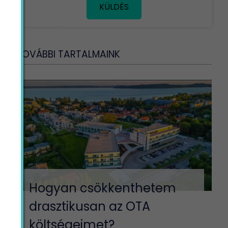
KÜLDÉS
TOVÁBBI TARTALMAINK
Hogyan csökkenthetem
drasztikusan az OTA
költségeimet?