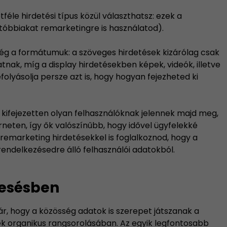
féle hirdetési típus közül választhatsz: ezek a
utóbbiakat remarketingre is használatod).
bség a formátumuk: a szöveges hirdetések kizárólag csak
nak, míg a display hirdetésekben képek, videók, illetve
olyásolja persze azt is, hogy hogyan fejezheted ki
 kifejezetten olyan felhasználóknak jelennek majd meg,
neten, így ők valószínűbb, hogy idővel ügyfelekké
marketing hirdetésekkel is foglalkoznod, hogy a
rendelkezésedre álló felhasználói adatokból.
resésben
r, hogy a közösség adatok is szerepet játszanak a
ek organikus rangsorolásában. Az egyik legfontosabb