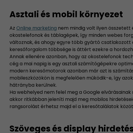
Asztali és mobil környezet
Az
Online marketing
nem mindig volt ilyen összetett 
okostelefonok és táblagépek, így minden webes forg
változnak, és ahogy egyre több gyártó csatlakozott 
keresőforgalom többsége is áttért ezekre a hordozh
Annak ellenére azonban, hogy az okostelefonok tec
cég a mai napig is egy asztali számítógépekre optima
modern keresőmotorok azonban már azt is számítás
mobileszközökön is megfelelően működik-e, így azok 
hátrányba kerülnek.
Ha webhelyed nem felel meg a Google elvárásainak
akkor ritkábban jeleníti majd meg mobilos hirdetés
rangsorolást érhetsz majd el a keresőtalálatok között
Szöveges és display hirdeté