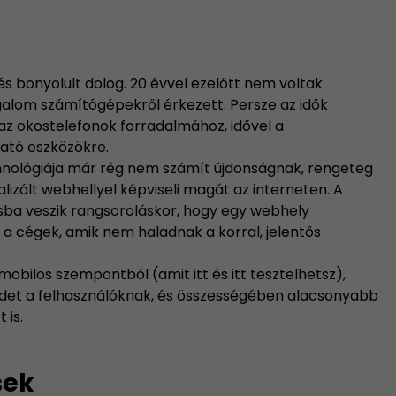
és bonyolult dolog. 20 évvel ezelőtt nem voltak
alom számítógépekről érkezett. Persze az idők
az okostelefonok forradalmához, idővel a
ató eszközökre.
hnológiája már rég nem számít újdonságnak, rengeteg
lizált webhellyel képviseli magát az interneten. A
ba veszik rangsoroláskor, hogy egy webhely
a cégek, amik nem haladnak a korral, jelentős
 mobilos szempontból (amit
itt
és
itt
tesztelhetsz),
eidet a felhasználóknak, és összességében alacsonyabb
 is.
sek