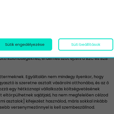
demes kihasználnod (csak kereső, csak shopping, vagy
gre minden cég egyedi, és más felületeken érheti el
Sütik engedélyezése
Süti beállítások
tti különbségekhez, érdemes szót ejteni a B2C és B2B
 éttermeknek. Egyáltalán nem mindegy ilyenkor, hogy
yasztó is szeretne asztalt vásárolni otthonába, és az ő
zzá egy hétköznapi vállalkozás költségvetésének
tt eltörpülhetnek sajátjaid, ha nem megfelelően célzod
rmi asztalok] kifejezést használod, máris sokkal inkább
isebb versenymezőnnyel is kell szembeszállnod.