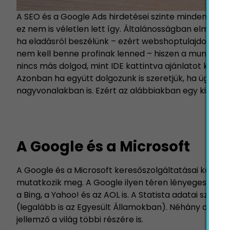
A SEO és a Google Ads hirdetései szinte minden marke
ez nem is véletlen lett így. Általánosságban elmondh
ha eladásról beszélünk – ezért webshoptulajdonoské
nem kell benne profinak lenned – hiszen a munka oro
nincs más dolgod, mint
IDE kattintva
ajánlatot kérni
Azonban ha együtt dolgozunk is szeretjük, ha ügyfelein
nagyvonalakban is. Ezért az alábbiakban egy kis bem
A Google és a Microsoft
A Google és a Microsoft keresőszolgáltatásai között
mutatkozik meg. A Google ilyen téren lényegesen na
a Bing, a Yahoo! és az AOL is. A Statista adatai szeri
(legalább is az Egyesült Államokban). Néhány ország 
jellemző a világ többi részére is.