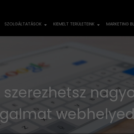
SZOLGÁLTATÁSOK
KIEMELT TERÜLETEINK
MARKETING B
y szerezhetsz nagy
rgalmat webhelye