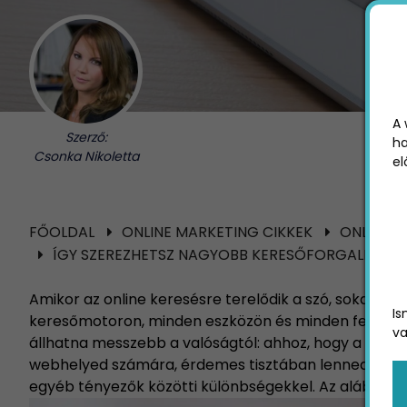
A 
Szerző:
ha
Csonka Nikoletta
el
FŐOLDAL
ONLINE MARKETING CIKKEK
ONLINE 
ÍGY SZEREZHETSZ NAGYOBB KERESŐFORGALMAT 
Amikor az online keresésre terelődik a szó, sokan au
Is
keresőmotoron, minden eszközön és minden felhaszná
va
állhatna messzebb a valóságtól: ahhoz, hogy a lehe
webhelyed számára, érdemes tisztában lenned a kül
egyéb tényezők közötti különbségekkel. Az alábbiakb