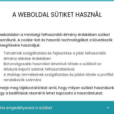
A WEBOLDAL SÜTIKET HASZNÁL
weboldalon a minőségi felhasználói élmény érdekében sütiket
sználunk. A cookie-kat és hasonló technológiákat a következők
ősegítésére használjuk:
Tartalmak szolgáltatása és fejlesztése a jobb felhasználói
élmény elérése érdekében
Biztonságosabb használat lehetővé tétele a sütikből az
MARKETING
általunk kapott adatok felhasználásával.
WEBHELYED SZÁMÁRA
A Weblap termékeinek szolgáltatása és jobbá tétele a profillal
rendelkezők számára
tomatikusan azt feltételezik, hogy ez a folyamat minden
merje meg tájékoztatónkat arról, hogy milyen sütiket használunk
ló számára ugyan úgy zajlik. Ez azonban nem is
gy a beállítások résznél ki lehet kapcsolni a használatukat.
tő legnagyobb keresőforgalomra tehess szert
önböző keresőszolgáltatók, eszközök, környezetek és
Ha engedélyezed a sütiket
an ezekről lesz szó!