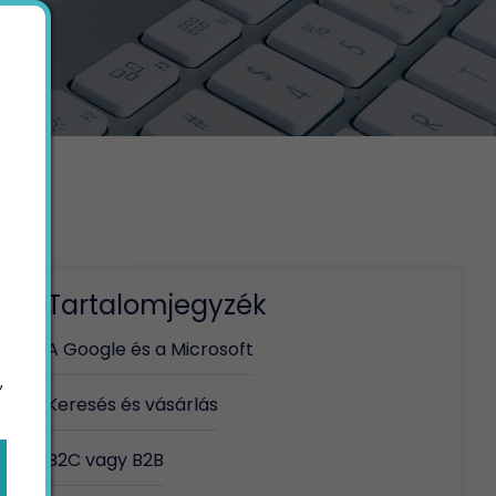
Tartalomjegyzék
A Google és a Microsoft
,
Keresés és vásárlás
B2C vagy B2B