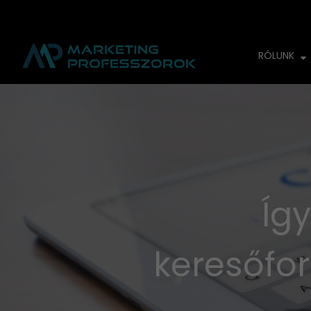
RÓLUNK
Íg
keresőfo