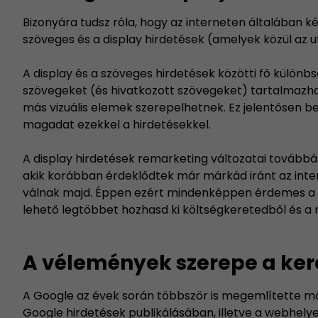
Bizonyára tudsz róla, hogy az interneten általában két
szöveges és a display hirdetések (amelyek közül az 
A display és a szöveges hirdetések közötti fő külön
szövegeket (és hivatkozott szövegeket) tartalmazhat
más vizuális elemek szerepelhetnek. Ez jelentősen bef
magadat ezekkel a hirdetésekkel.
A display hirdetések remarketing változatai továbbá
akik korábban érdeklődtek már márkád iránt az inter
válnak majd. Éppen ezért mindenképpen érdemes a re
lehető legtöbbet hozhasd ki költségkeretedből és a 
A vélemények szerepe a ke
A Google az évek során többször is megemlítette má
Google hirdetések publikálásában, illetve a webhely