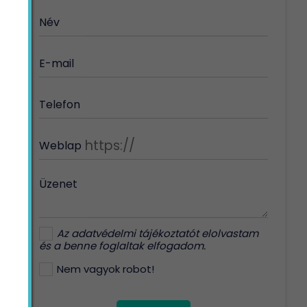
Név
E-mail
Telefon
Weblap
Üzenet
Az
adatvédelmi tájékoztatót
elolvastam
és a benne foglaltak elfogadom.
Nem vagyok robot!