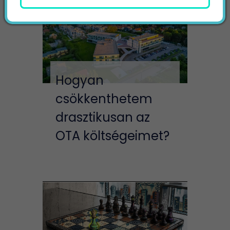
Hogyan
csökkenthetem
drasztikusan az
OTA költségeimet?