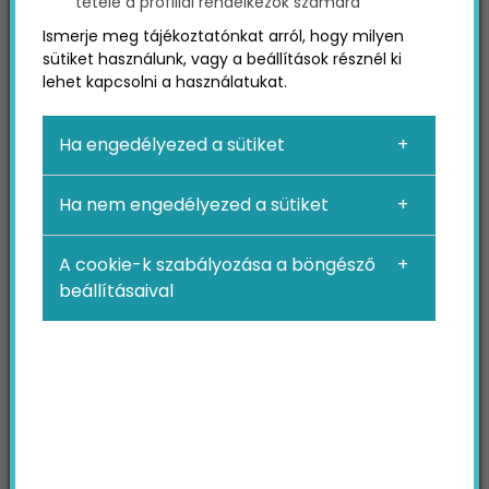
tétele a profillal rendelkezők számára
Ismerje meg tájékoztatónkat arról, hogy milyen
sütiket használunk, vagy a beállítások résznél ki
lehet kapcsolni a használatukat.
Ha engedélyezed a sütiket
Ha nem engedélyezed a sütiket
A cookie-k szabályozása a böngésző
beállításaival
Eljött a mikroinfluencerek
ideje
Az influencer marketinggel kapcsolatban
kialakult egy nézet, miszerint minél több
követője van valakinek, annál jobban megéri