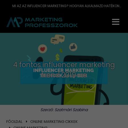
MI AZ AZ INFLUENCER MARKETING? HOGYAN ALKALMAZD HATÉKONYAN VÁLLALATOD ÉRDEKÉBEN 2019-BEN? SEGÍTÜNK!
4 fontos influencer marketing
trend 2019-re
Szerző:
Szatmári Szabina
FŐOLDAL
ONLINE MARKETING CIKKEK
ONLINE MARKETING