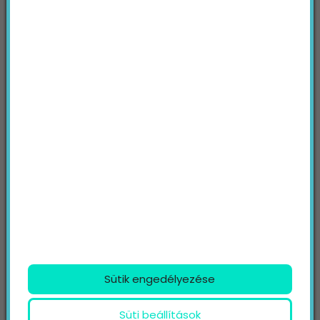
Weblap
Üzenet
Az
adatvédelmi tájékoztatót
elolvastam és
a benne foglaltak elfogadom.
Nem vagyok robot!
KÜLDÉS
Sütik engedélyezése
TOVÁBBI TARTALMAINK
Süti beállítások