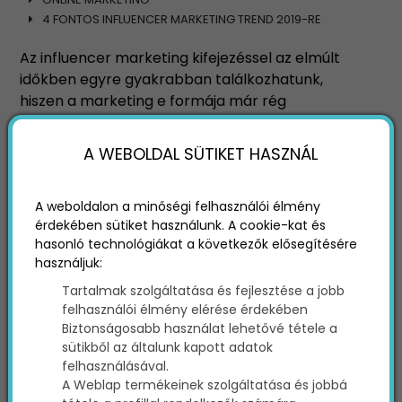
4 FONTOS INFLUENCER MARKETING TREND 2019-RE
Az influencer marketing kifejezéssel az elmúlt
időkben egyre gyakrabban találkozhatunk,
hiszen a marketing e formája már rég
mainstream módszerré nőtte ki magát, ami
nem csak a cégóriások kiváltsága.
A WEBOLDAL SÜTIKET HASZNÁL
A népszerűség okát nem nehéz megérteni: az
influencerek hiteles, természetes módon
A weboldalon a minőségi felhasználói élmény
képesek átadni márkád marketingüzeneteit
érdekében sütiket használunk. A cookie-kat és
érdeklődő közönségüknek, persze csak ha
hasonló technológiákat a következők elősegítésére
megfelelő partnereket választasz influencer
használjuk:
kampányaidhoz.
Tartalmak szolgáltatása és fejlesztése a jobb
Ha szeretnél 2019-ben sikeres influencer
felhasználói élmény elérése érdekében
marketinget folytatni, akkor jó, ha tisztában
Biztonságosabb használat lehetővé tétele a
vagy a terület legfrissebb, legígéretesebb
sütikből az általunk kapott adatok
trendjeivel. A következőkben pontosan ezekről
felhasználásával.
lesz szó!
A Weblap termékeinek szolgáltatása és jobbá