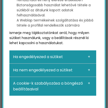
Biztonságosabb használat lehetővé tétele a
sütikből az általunk kapott adatok
felhasználásával.
A Weblap termékeinek szolgáltatása és jobbá
tétele a profillal rendelkezők számára
Ismerje meg tájékoztatónkat arról, hogy milyen
sütiket használunk, vagy a beállítások résznél ki
lehet kapcsolni a használatukat.
1. Facebook marketing
tanácsadás: célok és
Ha engedélyezed a sütiket
stratégia meghatározása
Ha nem engedélyezed a sütiket
A Facebook
Marketing
tanácsadás első lépése,
hogy pontosan meghatározzák a vállalkozás
A cookie-k szabályozása a böngésző
Facebook marketinggel kapcsolatos céljait.
beállításaival
Ez lehet:
• Márkaismertség növelése.