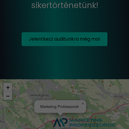
sikertörténetünk!
Jelentkezz auditunkra még ma!
+
−
×
Marketing Professzorok