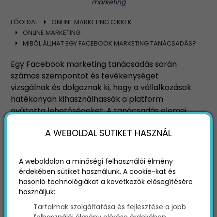
marketing
FŐOLDAL
ONLINE MARKETING CIKKEK
ONLINE MARKETING
MIBŐL ÁLLHAT EGY FACEBOOK MARKETING TANÁCSADÁS?
Egy Facebook marketing tanácsadás során
számos szempontot és tevékenységet
vizsgálnak és dolgoznak ki, hogy a vállalkozások
hatékonyan kihasználhassák a platform
nyújtotta lehetőségeket. A tanácsadás elemei
az adott vállalkozás igényeihez és céljaihoz
A WEBOLDAL SÜTIKET HASZNÁL
igazodnak, de általánosságban a következő
területeket érinthetik:
A weboldalon a minőségi felhasználói élmény
érdekében sütiket használunk. A cookie-kat és
hasonló technológiákat a következők elősegítésére
használjuk:
Tartalmak szolgáltatása és fejlesztése a jobb
felhasználói élmény elérése érdekében