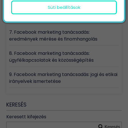
Süti beállítások
6. Facebook marketing tanácsadás:
versenytársak elemzése
7. Facebook marketing tanácsadás:
eredmények mérése és finomhangolás
8. Facebook marketing tanácsadás:
ügyfélkapcsolatok és közösségépítés
9. Facebook marketing tanácsadás: jogi és etikai
irányelvek ismertetése
KERESÉS
Keresett kifejezés
Keresés