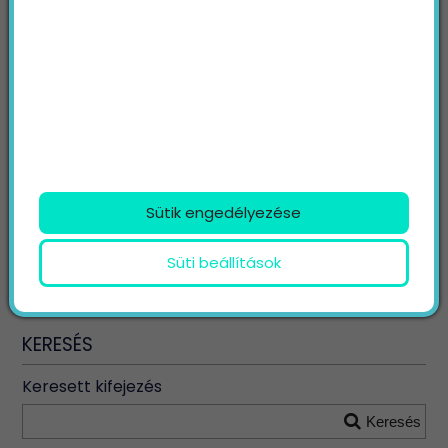
Hol érdemes megjeleníteni a
testimonials típusú véleményeket?
A weboldal főoldalán, termék- és
szolgáltatásoldalakon, közösségi médiában,
hírlevelekben – mindenhol, ahol a potenciális
ügyfelek kapcsolatba kerülnek a márkával.
Sütik engedélyezése
Süti beállítások
KERESÉS
Keresett kifejezés
Keresés