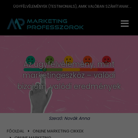
ÜGYFÉLVÉLEMÉNYEK (TESTIMONIALS), AMIK VALÓBAN SZÁMÍTANAK: HOGYAN ERŐSÍTIK A HITELESSÉGET, BIZALMAT ÉS SEGÍTENEK A DÖNTÉSBEN.
Az ügyfélvélemény, mint
marketingeszköz – valódi
bizalom, valódi eredmények
Szerző:
Novák Anna
FŐOLDAL
ONLINE MARKETING CIKKEK
ONLINE MARKETING