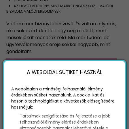
AZ ÜGYFÉLVÉLEMÉNY, MINT MARKETINGESZKÖZ – VALÓDI
BIZALOM, VALÓDI EREDMÉNYEK
Voltam már bizonytalan vevő. És voltam olyan is,
aki csak azért döntött egy cég mellett, mert
mások jókat mondtak róla. Ma már tudom: az
ügyfélvélemények ereje sokkal nagyobb, mint
gondoltam.
A WEBOLDAL SÜTIKET HASZNÁL
A weboldalon a minőségi felhasználói élmény
érdekében sütiket használunk. A cookie-kat és
hasonló technológiákat a következők elősegítésére
használjuk:
Tartalmak szolgáltatása és fejlesztése a jobb
felhasználói élmény elérése érdekében
Biztonságosabb használat lehetővé tétele a