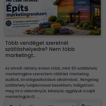
Több vendéget szeretnél
szálláshelyedre? Nem több
marketingt...
Az elmúlt néhány évben több, mint 50 szálláshely
marketingjére szereztem rálátást marketing
auditok, stratégiaalkotások alkalmával… Rengeteg
szálláshely tulajdonossal beszéltem, hallgattam
meg mi a véleményük, kételyük, aggályuk a saját
marketingjükről. ...