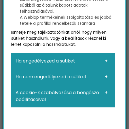
Az ügyfélvélemény
sütikből az általunk kapott adatok
felhasználásával.
(testimonial) jelentése
A Weblap termékeinek szolgáltatása és jobbá
tétele a profillal rendelkezők számára
és ereje
Ismerje meg tájékoztatónkat arról, hogy milyen
sütiket használunk, vagy a beállítások résznél ki
A testimonial, vagyis ügyfélvélemény nem
lehet kapcsolni a használatukat.
más, mint egy valós tapasztalatokon
alapuló visszajelzés egy szolgáltatásról
vagy termékről.
Ha engedélyezed a sütiket
Ha nem engedélyezed a sütiket
Azt hinnénk, ez csak egy kis plusz az oldalon,
egyfajta “jó, ha van” elem, pedig valójában az
A cookie-k szabályozása a böngésző
egyik legerősebb érv egy cég mellett. Ha mások
beállításaival
már kipróbálták, látták, használták, és
megosztják a tapasztalataikat, az nekem, mint
leendő vásárlónak, óriási segítség. Én például
sokkal szívesebben döntök olyan cég mellett,