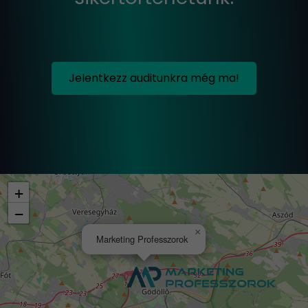
Jelentkezz auditunkra még ma!
+
−
×
Marketing Professzorok