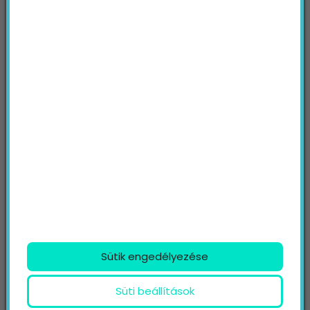
Tartalomjegyzék
1. Készíts több verziót hirdetésed szövegeiből
2. Használj videókat
3. Készíts hasonmás-közönségeket
legértékesebb ügyfeleid alapján
Sütik engedélyezése
4. Ritkábban hirdess, de relevánsabb
Süti beállítások
üzenetekkel