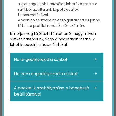
Biztonságosabb használat lehetővé tétele a
Facebook hirdetési arzenáljából. Éppen ezért
sütikből az általunk kapott adatok
ma hét alapvető tippet olvashatsz nálunk, amik
felhasználásával.
segítenek megismerkedni ezzel a rendszerrel.
A Weblap termékeinek szolgáltatása és jobbá
Ha úgy érzed, szeretnéd inkább kiszervezni a
tétele a profillal rendelkezők számára
feladatot, vedd fel velünk a kapcsolatot
IDE
Ismerje meg tájékoztatónkat arról, hogy milyen
kattintva
, és kezdjük el a közös munkát!
sütiket használunk, vagy a beállítások résznél ki
lehet kapcsolni a használatukat.
1. Készíts több verziót
Ha engedélyezed a sütiket
hirdetésed szövegeiből
Ha nem engedélyezed a sütiket
Bármilyen tehetséges szövegíró is vagy, sosem
tudhatod biztosan, hogy hirdetésed szövege
A cookie-k szabályozása a böngésző
milyen hatással lesz majd célközönségedre.
beállításaival
Mindig lesz némi kiszámíthatatlanság, főleg, ha
korábban nem futtatál A/B teszteket
hirdetéseidhez.