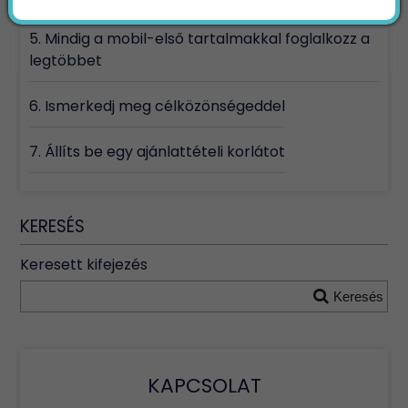
5. Mindig a mobil-első tartalmakkal foglalkozz a
legtöbbet
6. Ismerkedj meg célközönségeddel
7. Állíts be egy ajánlattételi korlátot
KERESÉS
Keresett kifejezés
Keresés
KAPCSOLAT