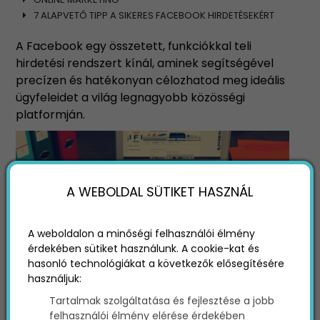
7 ALAPVETŐ TIPP A SIKERES FACEBOOK HIRDETÉSEKÉRT
A Facebook egy összetett, funkciókkal teli
hirdetési rendszert kínál, aminek segítségével
precízen és hatékonyan célozhatod meg ideális
ügyfeleidet a világ legnagyobb közösségi
platformján.
A WEBOLDAL SÜTIKET HASZNÁL
A weboldalon a minőségi felhasználói élmény
érdekében sütiket használunk. A cookie-kat és
hasonló technológiákat a következők elősegítésére
használjuk:
De ne szaladjunk ennyire előre, hiszen az alapok
Tartalmak szolgáltatása és fejlesztése a jobb
felhasználói élmény elérése érdekében
nélkül senki sem hozhatja ki a legtöbbet a