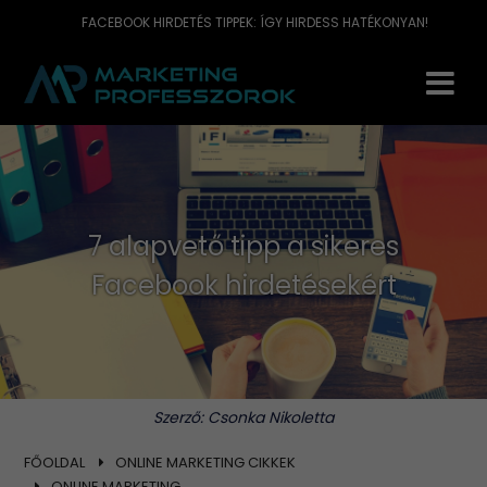
FACEBOOK HIRDETÉS TIPPEK: ÍGY HIRDESS HATÉKONYAN!
7 alapvető tipp a sikeres
Facebook hirdetésekért
Szerző:
Csonka Nikoletta
FŐOLDAL
ONLINE MARKETING CIKKEK
ONLINE MARKETING