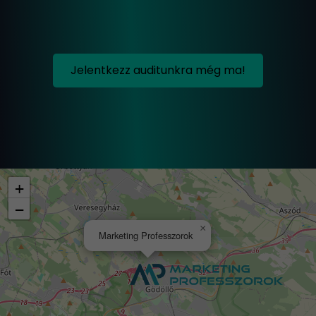
Jelentkezz auditunkra még ma!
+
−
×
Marketing Professzorok