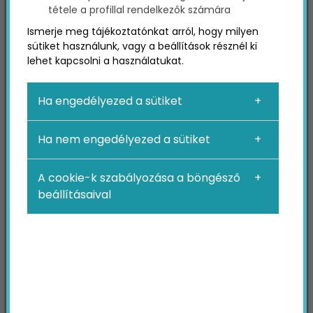
tétele a profillal rendelkezők számára
Ismerje meg tájékoztatónkat arról, hogy milyen
sütiket használunk, vagy a beállítások résznél ki
lehet kapcsolni a használatukat.
Meséld el szállodád
történetét
Ha engedélyezed a sütiket
Ha nem engedélyezed a sütiket
Minden szállodának és üdülőnek szüksége van
valami egyedire, amivel kiemelkedhet a
A cookie-k szabályozása a böngésző
versenymezőnyből. Kell egy történet, amivel az
beállításaival
emberek képesek azonosulni és amit
megoszthatnak az ismerőseikkel, barátaikkal.
Olyan élményeket kell biztosítanod
vendégeidnek, amikről szívesen mesélnek majd
másoknak is, és amelyek segítenek abban, hogy
szállodádban töltött idejük emlékezetes legyen.