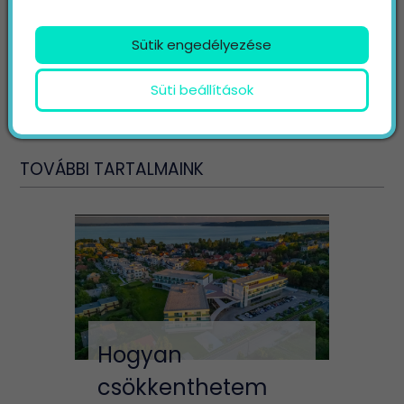
Nem vagyok robot!
Sütik engedélyezése
KÜLDÉS
Süti beállítások
TOVÁBBI TARTALMAINK
Hogyan
csökkenthetem