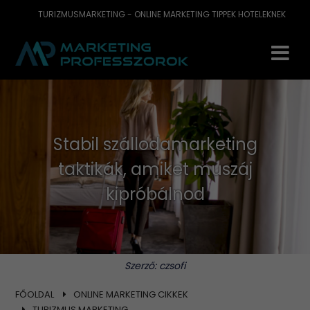
TURIZMUSMARKETING - ONLINE MARKETING TIPPEK HOTELEKNEK
Stabil szállodamarketing
taktikák, amiket muszáj
kipróbálnod
Szerző:
czsofi
FŐOLDAL
ONLINE MARKETING CIKKEK
TURIZMUS MARKETING