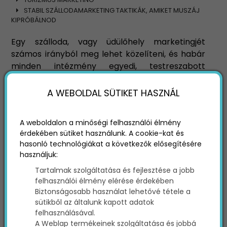
STABIL SZÁLLODAMARKETING TAKTIKÁK, AMIKET MUSZÁJ
KIPRÓBÁLNOD
Egy szálloda, vagy üdülőhely marketingjét
számos irányból meg lehet közelíteni, és habár
minden intézmény egyedi, testreszabott
stratégiát követel meg a sikerhez, érdemes azt
egy bevált taktikákból és módszerekből álló
A WEBOLDAL SÜTIKET HASZNÁL
vázra felépíteni. A következőkben néhány
garantáltan hatékony marketingmódszert
A weboldalon a minőségi felhasználói élmény
sorolunk fel, amelyek egyetlen szálloda vagy
érdekében sütiket használunk. A cookie-kat és
üdülő arzenáljából sem hiányozhatnak!
hasonló technológiákat a következők elősegítésére
használjuk:
Tartalmak szolgáltatása és fejlesztése a jobb
felhasználói élmény elérése érdekében
Biztonságosabb használat lehetővé tétele a
sütikből az általunk kapott adatok
felhasználásával.
A Weblap termékeinek szolgáltatása és jobbá