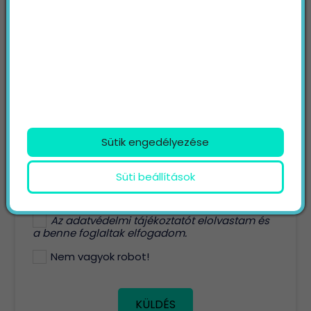
Név
E-mail
Telefon
Weblap
Sütik engedélyezése
Üzenet
Süti beállítások
Az
adatvédelmi tájékoztatót
elolvastam és
a benne foglaltak elfogadom.
Nem vagyok robot!
KÜLDÉS