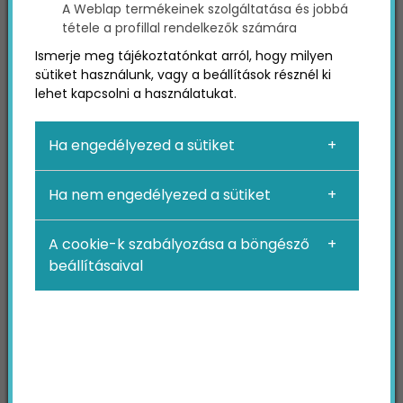
A Weblap termékeinek szolgáltatása és jobbá
tétele a profillal rendelkezők számára
Ismerje meg tájékoztatónkat arról, hogy milyen
sütiket használunk, vagy a beállítások résznél ki
lehet kapcsolni a használatukat.
Ha engedélyezed a sütiket
Keress fel minket ITT
és nem csak az online
asztalfoglalások növelésében segítünk,
Ha nem engedélyezed a sütiket
hanem eljuttatjuk az éttermedet arra a
szintre, hogy mindig teltház legyen, ne csak
A cookie-k szabályozása a böngésző
hétvégén!
beállításaival
Felhasználóbarát éttermi
weboldal online
foglalásokhoz