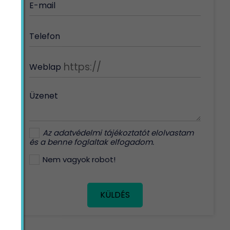
E-mail
Telefon
Weblap
Üzenet
Az
adatvédelmi tájékoztatót
elolvastam
és a benne foglaltak elfogadom.
Nem vagyok robot!
KÜLDÉS