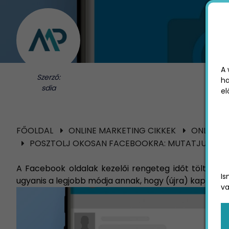
A 
Szerző:
ha
sdia
el
FŐOLDAL
ONLINE MARKETING CIKKEK
ONLINE 
POSZTOLJ OKOSAN FACEBOOKRA: MUTATJUK HOGY
A Facebook oldalak kezelői rengeteg időt töltenek az
Is
ugyanis a legjobb módja annak, hogy (újra) kapcsolat
va