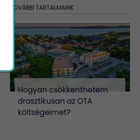
TOVÁBBI TARTALMAINK
Hogyan csökkenthetem
drasztikusan az OTA
költségeimet?