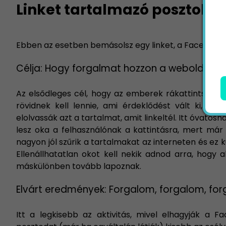
Linket tartalmazó posztok
Ebben az esetben bemásolsz egy linket, a Facebook p
Célja: Hogy forgalmat hozzon a weboldalad
Az elsődleges cél, hogy az emberek rákattintsanak
rövidnek kell lennie, ami érdeklődést vált ki, fe
elolvassák azt a tartalmat, amit linkeltél. Itt óvatosn
lesz oka a felhasználónak a kattintásra, mert má
nagyon jól szűrik a tartalmakat az interneten és ez 
Ellenállhatatlan okot kell nekik adnod arra, hogy 
máskülönben tovább lapoznak.
Elvárt eredmények: Forgalom, forgalom, fo
Itt a legkisebb az aktivitás, mivel elhagyják a F