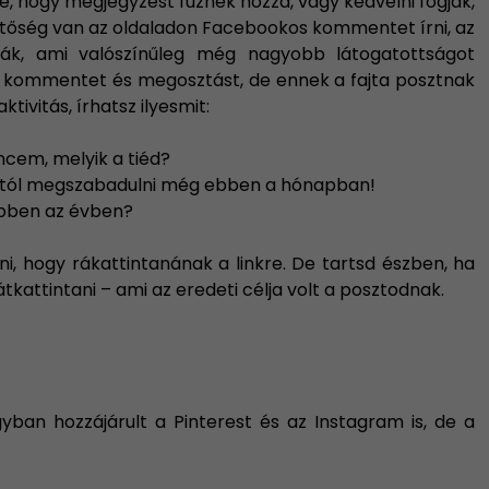
e, hogy megjegyzést fűznek hozzá, vagy kedvelni fogják,
hetőség van az oldaladon Facebookos kommentet írni, az
tják, ami valószínűleg még nagyobb látogatottságot
t, kommentet és megosztást, de ennek a fajta posztnak
ivitás, írhatsz ilyesmit:
ncem, melyik a tiéd?
 kilótól megszabadulni még ebben a hónapban!
 ebben az évben?
ani, hogy rákattintanának a linkre. De tartsd észben, ha
t átkattintani – ami az eredeti célja volt a posztodnak.
ban hozzájárult a Pinterest és az Instagram is, de a