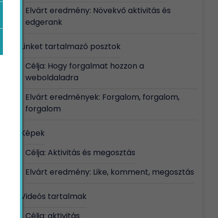
Elvárt eredmény: Növekvő aktivitás és
edgerank
Linket tartalmazó posztok
Célja: Hogy forgalmat hozzon a
weboldaladra
Elvárt eredmények: Forgalom, forgalom,
forgalom
Képek
Célja: Aktivitás és megosztás
Elvárt eredmény: Like, komment, megosztás
Videós tartalmak
Célja: aktivitás