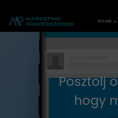
RÓLUNK
Posztolj 
hogy m