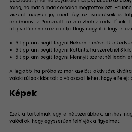
posztodat (már ha egyáltalán látják) kisebb az esély
főleg, ha már a másik oldalon megtették ezt. Ha le
viszont nagyon jó, mert így az ismerőseik is lá
eredményez. Persze, itt is szerezhetsz kedveléseke
alapvetően nem ez a célja. Hogy nagyobb legyen az akt
5 tipp, ami segít fogyni. Nekem a második a kedve
5 tipp, ami segít fogyni. Kattints, ha szeretnél 3
5 tipp, ami segít fogyni. Mennyit szeretnél leadni
A legjobb, ha próbálsz már azelőtt aktivitást kivált
valaki túl sok időt tölt a válasszal, lehet, hogy elfelej
Képek
Ezek a tartalmak egyre népszerűbbek, amihez nagy
valódi ok, hogy egyszerűen felhívják a figyelmet.