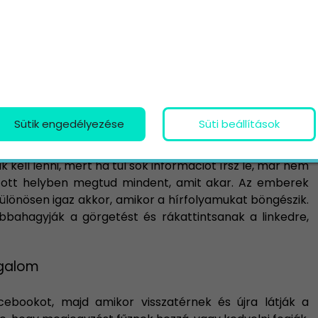
edig generál mellé egy képet, címet és leírást.
ra
Sütik engedélyezése
Süti beállítások
 és meglátogassák az oldaladat. Ilyenkor a szövegnek
lhívja a figyelmet, így ösztönözve az embereket, hogy
ak kell lenni, mert ha túl sok információt írsz le, már nem
r ott helyben megtud mindent, amit akar. Az emberek
különösen igaz akkor, amikor a hírfolyamukat böngészik.
abbahagyják a görgetést és rákattintsanak a linkedre,
rgalom
acebookot, majd amikor visszatérnek és újra látják a