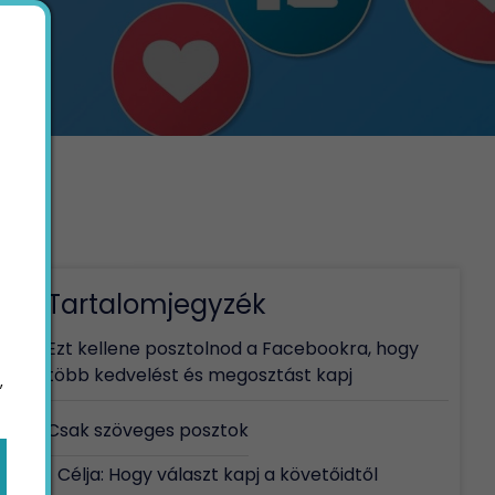
Tartalomjegyzék
Ezt kellene posztolnod a Facebookra, hogy
több kedvelést és megosztást kapj
,
Csak szöveges posztok
Célja: Hogy választ kapj a követőidtől