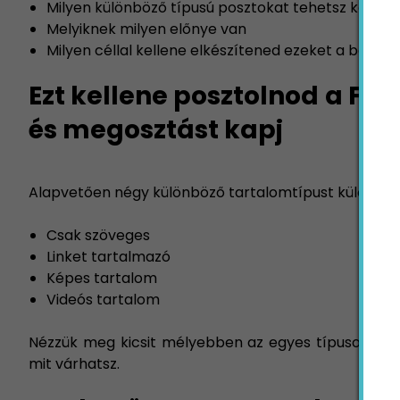
Milyen különböző típusú posztokat tehetsz közé a
Melyiknek milyen előnye van
Milyen céllal kellene elkészítened ezeket a bejeg
Ezt kellene posztolnod a Fa
és megosztást kapj
Alapvetően négy különböző tartalomtípust különböz
Csak szöveges
Linket tartalmazó
Képes tartalom
Videós tartalom
Nézzük meg kicsit mélyebben az egyes típusokat, ho
mit várhatsz.