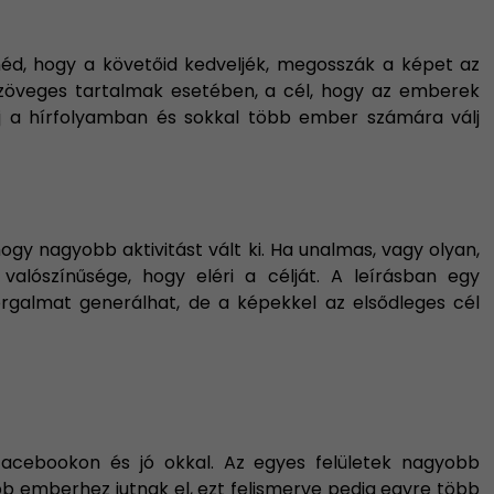
etnéd, hogy a követőid kedveljék, megosszák a képet az
 szöveges tartalmak esetében, a cél, hogy az emberek
lj a hírfolyamban és sokkal több ember számára válj
ogy nagyobb aktivitást vált ki. Ha unalmas, vagy olyan,
alószínűsége, hogy eléri a célját. A leírásban egy
orgalmat generálhat, de a képekkel az elsődleges cél
acebookon és jó okkal. Az egyes felületek nagyobb
bb emberhez jutnak el, ezt felismerve pedig egyre több