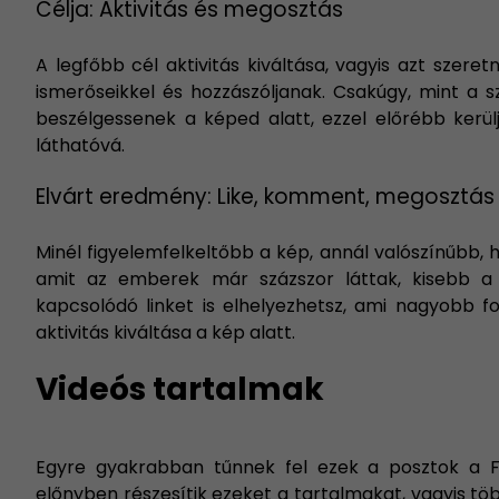
Célja: Aktivitás és megosztás
A legfőbb cél aktivitás kiváltása, vagyis azt szer
ismerőseikkel és hozzászóljanak. Csakúgy, mint a
beszélgessenek a képed alatt, ezzel előrébb kerü
láthatóvá.
Elvárt eredmény: Like, komment, megosztás
Minél figyelemfelkeltőbb a kép, annál valószínűbb, h
amit az emberek már százszor láttak, kisebb a v
kapcsolódó linket is elhelyezhetsz, ami nagyobb f
aktivitás kiváltása a kép alatt.
Videós tartalmak
Egyre gyakrabban tűnnek fel ezek a posztok a F
előnyben részesítik ezeket a tartalmakat, vagyis tö