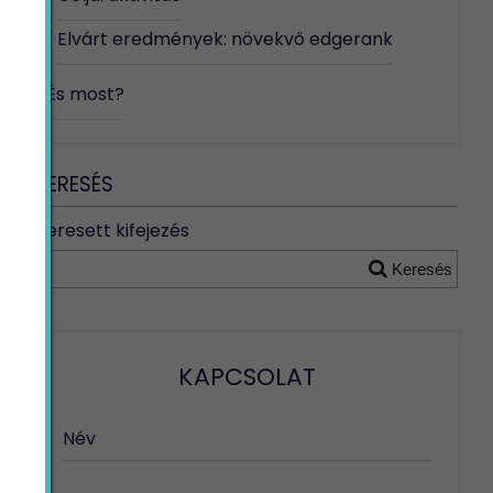
Elvárt eredmények: növekvő edgerank
És most?
KERESÉS
Keresett kifejezés
Keresés
KAPCSOLAT
Név