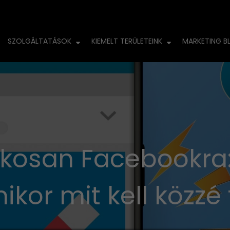
SZOLGÁLTATÁSOK
KIEMELT TERÜLETEINK
MARKETING B
okosan Facebookra
ikor mit kell közzé