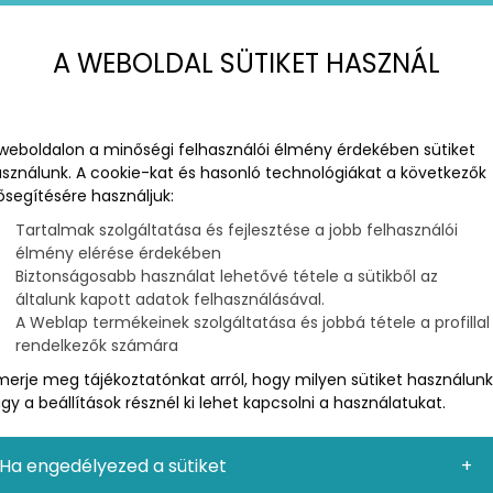
A WEBOLDAL SÜTIKET HASZNÁL
weboldalon a minőségi felhasználói élmény érdekében sütiket
sználunk. A cookie-kat és hasonló technológiákat a következők
ősegítésére használjuk:
Tartalmak szolgáltatása és fejlesztése a jobb felhasználói
élmény elérése érdekében
Biztonságosabb használat lehetővé tétele a sütikből az
MARKETING
általunk kapott adatok felhasználásával.
 MIKOR MIT KELL KÖZZÉ TENNED
A Weblap termékeinek szolgáltatása és jobbá tétele a profillal
rendelkezők számára
zal, hogy kitalálják, mit posztoljanak az oldalukra. Ez
merje meg tájékoztatónkat arról, hogy milyen sütiket használunk
ba kerülj a követőiddel a hírfolyamon keresztül.
gy a beállítások résznél ki lehet kapcsolni a használatukat.
Ha engedélyezed a sütiket