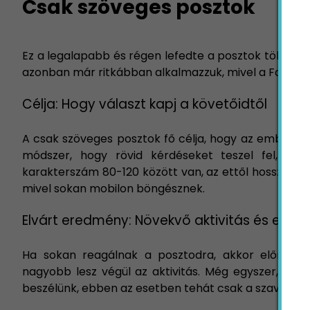
Csak szöveges posztok
Ez a legalapabb és régen lefedte a posztok többsé
azonban már ritkábban alkalmazzuk, mivel a Facebook
Célja: Hogy választ kapj a követőidtől
A csak szöveges posztok fő célja, hogy az emberek 
módszer, hogy rövid kérdéseket teszel fel, amir
karakterszám 80-120 között van, az ettől hosszabb m
mivel sokan mobilon böngésznek.
Elvárt eredmény: Növekvő aktivitás és edge
Ha sokan reagálnak a posztodra, akkor előréb
nagyobb lesz végül az aktivitás. Még egyszer, itt 
beszélünk, ebben az esetben tehát csak a szavaiddal,