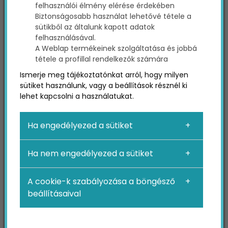
felhasználói élmény elérése érdekében
Biztonságosabb használat lehetővé tétele a
A Google Analytics pontosan ezt kínálja,
sütikből az általunk kapott adatok
ráadásul további hasznos eszközöket is
felhasználásával.
felsorakoztat, mint például az aktuális adatok
A Weblap termékeinek szolgáltatása és jobbá
összevetését egy korábbi időszakkal, vagy a
tétele a profillal rendelkezők számára
valós idejű statisztikákat. Az Analytics e mellett
Ismerje meg tájékoztatónkat arról, hogy milyen
egyéni célok kitűzését és nyomon követését is
sütiket használunk, vagy a beállítások résznél ki
lehetővé teszi, tehát a konverziók és más
lehet kapcsolni a használatukat.
célteljesülések is mérhetők a segítségével.
Ha engedélyezed a sütiket
A Google Analytics persze számos hasznos
jelentéssel szolgál, így nem feltétlenül lesz
Ha nem engedélyezed a sütiket
egyértelmű, hogy céged számára melyek a
legfontosabbak. Nincs két egyforma stratégia,
mégis vannak olyan jelentések, amelyek minden
A cookie-k szabályozása a böngésző
vállalat számára hasznosak lesznek a webhely
beállításaival
teljesítményének fellendítésére. Lássuk, hogy
melyek ezek!