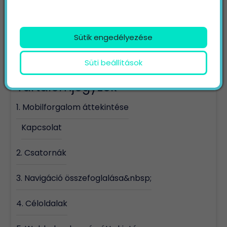
Sütik engedélyezése
Süti beállítások
Tartalomjegyzék
1. Mobilforgalom áttekintése
Kapcsolat
2. Csatornák
3. Navigáció összefoglalása&nbsp;
4. Céloldalak