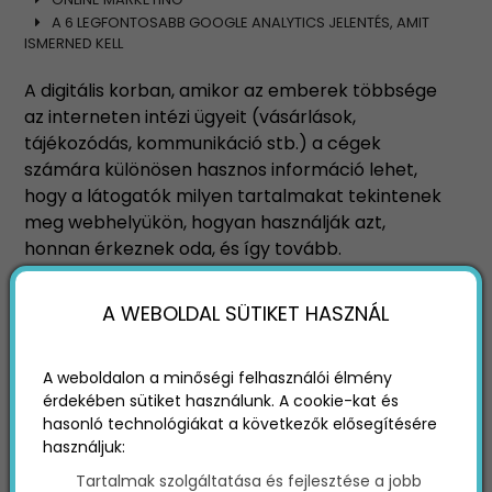
A 6 LEGFONTOSABB GOOGLE ANALYTICS JELENTÉS, AMIT
ISMERNED KELL
A digitális korban, amikor az emberek többsége
az interneten intézi ügyeit (vásárlások,
tájékozódás, kommunikáció stb.) a cégek
számára különösen hasznos információ lehet,
hogy a látogatók milyen tartalmakat tekintenek
meg webhelyükön, hogyan használják azt,
honnan érkeznek oda, és így tovább.
A WEBOLDAL SÜTIKET HASZNÁL
A weboldalon a minőségi felhasználói élmény
érdekében sütiket használunk. A cookie-kat és
hasonló technológiákat a következők elősegítésére
használjuk:
Tartalmak szolgáltatása és fejlesztése a jobb