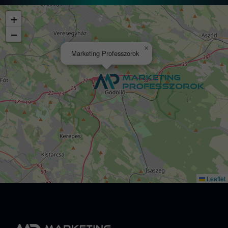
+
−
×
Marketing Professzorok
Leaflet