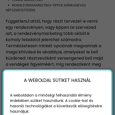
RENDEZVÉNYMARKETING-TIPPEK MÁRKANEVED
NÉPSZERŰSÍTÉSÉRE
Függetlenül attól, hogy részt tervezel-e venni
egy rendezvényen, vagy éppen te szervezed
azt, a rendezvénymarketing több okból is
komoly feladatot jelenthet számodra.
Természetesen minkét opciónak megvannak a
maga kihívásai és akadályai, amelyeket le kell
küzdened: résztvevőként versengened kell majd
a vendégek figyelméért, míg rendezőként meg
kell győznöd a meghívottakat arról, hogy
érdemes lesz időt szakítaniuk a részvételre.
A WEBOLDAL SÜTIKET HASZNÁL
A következőkben mindkét helyzetről szót ejtünk
majd! Kezdjük a résztvevői oldallal!
A weboldalon a minőségi felhasználói élmény
érdekében sütiket használunk. A cookie-kat és
hasonló technológiákat a következők elősegítésére
használjuk: