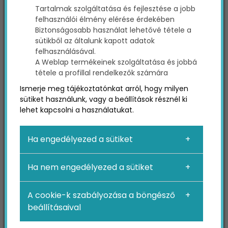
Tartalmak szolgáltatása és fejlesztése a jobb
felhasználói élmény elérése érdekében
Biztonságosabb használat lehetővé tétele a
sütikből az általunk kapott adatok
felhasználásával.
A Weblap termékeinek szolgáltatása és jobbá
tétele a profillal rendelkezők számára
Ismerje meg tájékoztatónkat arról, hogy milyen
sütiket használunk, vagy a beállítások résznél ki
Rendezvénymarketing
lehet kapcsolni a használatukat.
résztvevőknek: Hogyan
Ha engedélyezed a sütiket
népszerűsítsd
Ha nem engedélyezed a sütiket
jelenlétedet vagy
standodat egy
A cookie-k szabályozása a böngésző
rendezvényen
beállításaival