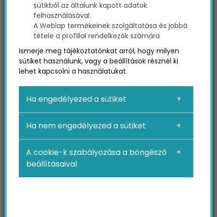
sütikből az általunk kapott adatok
A Twitteren és a Facebookon megannyi példát
felhasználásával.
láthattunk már erre – van, hogy bajba jutottak
A Weblap termékeinek szolgáltatása és jobbá
kérnek segítséget, és van, hogy egy-egy
tétele a profillal rendelkezők számára
aktivista csoport használja a platformokat arra,
Ismerje meg tájékoztatónkat arról, hogy milyen
hogy felhívják a figyelmet egy-egy fontosabb
sütiket használunk, vagy a beállítások résznél ki
ügyre – például egy család, vagy akár egy egész
lehet kapcsolni a használatukat.
katasztrófa sújtotta terület megsegítésére.
Azonban a közösségi média, mint a társadalmi
Ha engedélyezed a sütiket
krízishelyzetek kezelésére használható eszköz
jövője a szervezetektől és kormányoktól függ.
Ha nem engedélyezed a sütiket
Tény, hogy még mindig nem tudjuk, hogy hogyan
használhatnánk teljes hatékonysággal a
különböző hálózatokat a bajbajutottak
A cookie-k szabályozása a böngésző
kisegítésére, de több alkalommal is bizonyossá
beállításaival
vált már, hogy jóval többet tehetünk néhány
reménydús hashtag megosztásánál.
Mindennek azonban van árnyoldala is, hiszen