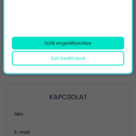
4. Amikor életmentő kezelést segített találni
5. Amikor természeti katasztrófákat segít túlélni
Sütik engedélyezése
KERESÉS
Keresett kifejezés
Süti beállítások
Keresés
KAPCSOLAT
Név
E-mail