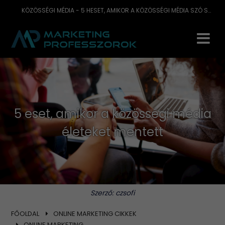
KÖZÖSSÉGI MÉDIA - 5 HESET, AMIKOR A KÖZÖSSÉGI MÉDIA SZÓ SZERINT ÉLETEKET MENTETT
5 eset, amikor a közösségi média
életeket mentett
Szerző:
czsofi
FŐOLDAL
ONLINE MARKETING CIKKEK
ONLINE MARKETING