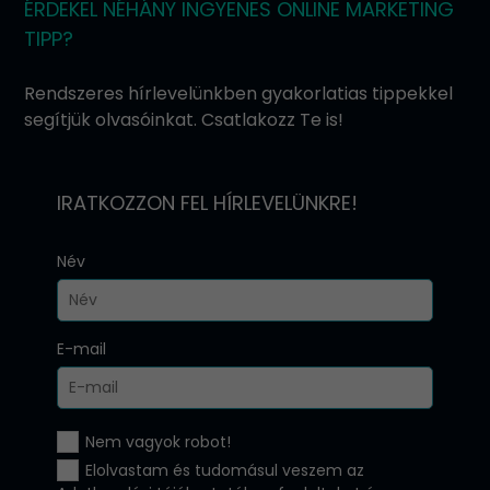
ÉRDEKEL NÉHÁNY INGYENES ONLINE MARKETING
TIPP?
Rendszeres hírlevelünkben gyakorlatias tippekkel
segítjük olvasóinkat. Csatlakozz Te is!
IRATKOZZON FEL HÍRLEVELÜNKRE!
Név
E-mail
Nem vagyok robot!
Elolvastam és tudomásul veszem az