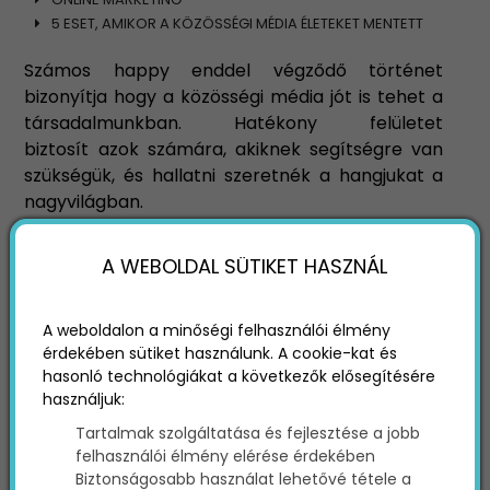
5 ESET, AMIKOR A KÖZÖSSÉGI MÉDIA ÉLETEKET MENTETT
Számos happy enddel végződő történet
bizonyítja hogy a közösségi média jót is tehet a
társadalmunkban. Hatékony felületet
biztosít azok számára, akiknek segítségre van
szükségük, és hallatni szeretnék a hangjukat a
nagyvilágban.
A WEBOLDAL SÜTIKET HASZNÁL
A weboldalon a minőségi felhasználói élmény
érdekében sütiket használunk. A cookie-kat és
hasonló technológiákat a következők elősegítésére
használjuk:
Tartalmak szolgáltatása és fejlesztése a jobb
felhasználói élmény elérése érdekében
Biztonságosabb használat lehetővé tétele a