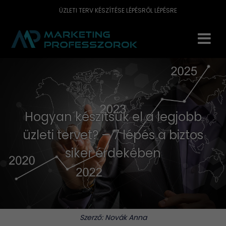
ÜZLETI TERV KÉSZÍTÉSE LÉPÉSRŐL LÉPÉSRE
Hogyan készítsük el a legjobb
üzleti tervet? – 7 lépés a biztos
siker érdekében
Szerző:
Novák Anna