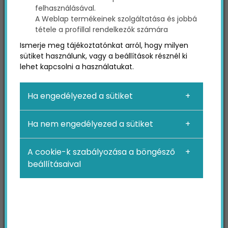
felhasználásával.
A Weblap termékeinek szolgáltatása és jobbá
tétele a profillal rendelkezők számára
Ismerje meg tájékoztatónkat arról, hogy milyen
sütiket használunk, vagy a beállítások résznél ki
lehet kapcsolni a használatukat.
Ha engedélyezed a sütiket
1. Kezdjük az üzleti tervet
Ha nem engedélyezed a sütiket
a bevezető résszel:
vezetői összefoglaló
A cookie-k szabályozása a böngésző
beállításaival
A vezetői összefoglaló az üzleti terv bevezető
része, ahol röviden áttekinted vállalkozásodat.
Ide tartozik a küldetésnyilatkozat, az
alapkoncepció, valamint a termékeid és
szolgáltatásaid. A célja, hogy felkeltse a