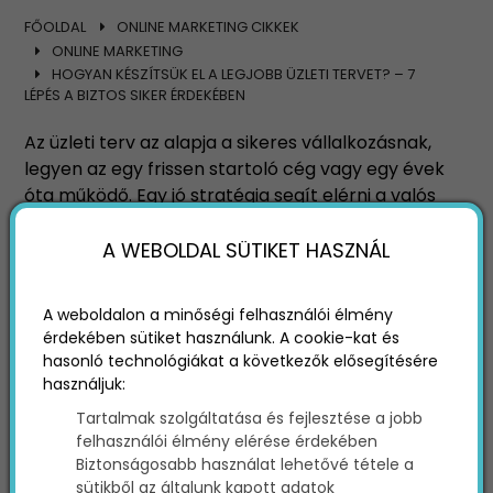
FŐOLDAL
ONLINE MARKETING CIKKEK
ONLINE MARKETING
HOGYAN KÉSZÍTSÜK EL A LEGJOBB ÜZLETI TERVET? – 7
LÉPÉS A BIZTOS SIKER ÉRDEKÉBEN
Az üzleti terv az alapja a sikeres vállalkozásnak,
legyen az egy frissen startoló cég vagy egy évek
óta működő. Egy jó stratégia segít elérni a valós
célokat és irányt mutat a fejlődéshez. Ez nem
csak a befektetőket és ügyfeleket győzi meg,
A WEBOLDAL SÜTIKET HASZNÁL
hanem a csapatodnak is biztosít egy átfogó
irányt. De a jó stratégia nem mindig könnyű
A weboldalon a minőségi felhasználói élmény
kivitelezni. Cikkünkben megosztjuk veled, hogy
érdekében sütiket használunk. A cookie-kat és
mik a legfontosabb dolgok, amiket érdemes
hasonló technológiákat a következők elősegítésére
tudnod, amikor az üzleti tervedet készíted.
használjuk:
Tartalmak szolgáltatása és fejlesztése a jobb
felhasználói élmény elérése érdekében
Biztonságosabb használat lehetővé tétele a
sütikből az általunk kapott adatok