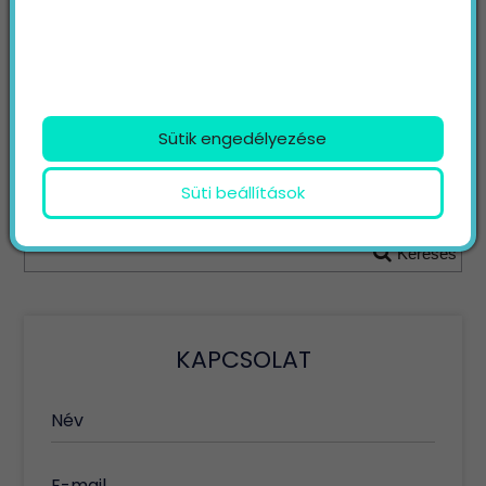
6. Hatékony online jelenlét és marketing
Üzleti terv készítése profik segítségével
Sütik engedélyezése
KERESÉS
Süti beállítások
Keresett kifejezés
Keresés
KAPCSOLAT
Név
E-mail