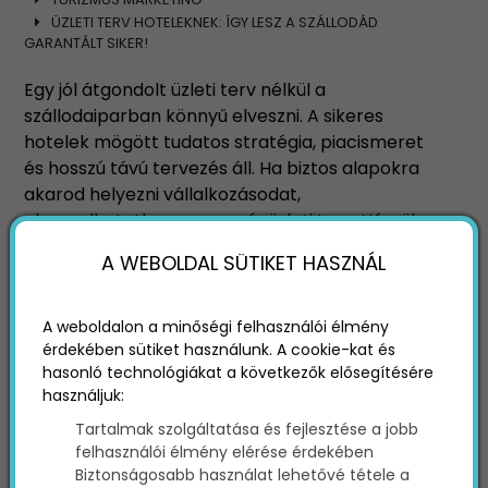
ÜZLETI TERV HOTELEKNEK: ÍGY LESZ A SZÁLLODÁD
GARANTÁLT SIKER!
Egy jól átgondolt üzleti terv nélkül a
szállodaiparban könnyű elveszni. A sikeres
hotelek mögött tudatos stratégia, piacismeret
és hosszú távú tervezés áll. Ha biztos alapokra
akarod helyezni vállalkozásodat,
elengedhetetlen egy precíz üzleti terv. Nézzük,
milyen lépések vezetnek a garantált sikerhez!
A WEBOLDAL SÜTIKET HASZNÁL
A weboldalon a minőségi felhasználói élmény
érdekében sütiket használunk. A cookie-kat és
hasonló technológiákat a következők elősegítésére
használjuk:
Tartalmak szolgáltatása és fejlesztése a jobb
felhasználói élmény elérése érdekében
Biztonságosabb használat lehetővé tétele a