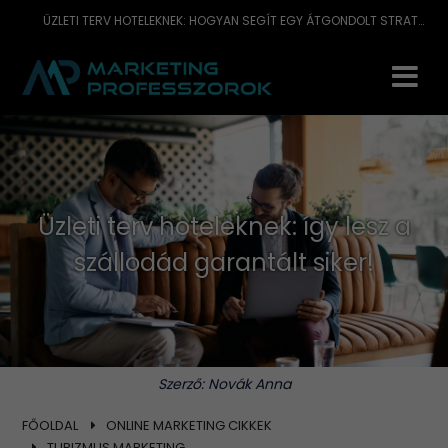
ÜZLETI TERV HOTELEKNEK: HOGYAN SEGÍT EGY ÁTGONDOLT STRATÉGIA ABBAN, HOGY SZÁLLODÁD SIKERES ÉS JÖVEDELMEZŐ LEGYEN HOSSZÚ TÁVON?
Üzleti terv hoteleknek: így lesz a
szállodád garantált siker!
Szerző:
Novák Anna
FŐOLDAL
ONLINE MARKETING CIKKEK
TURIZMUS MARKETING