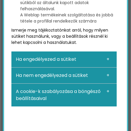
sütikből az általunk kapott adatok
felhasználásával.
1. Vezetői összefoglaló: az
A Weblap termékeinek szolgáltatása és jobbá
tétele a profillal rendelkezők számára
első benyomás
Ismerje meg tájékoztatónkat arról, hogy milyen
kulcsfontosságú
sütiket használunk, vagy a beállítások résznél ki
lehet kapcsolni a használatukat.
Az üzleti terv egyik leglényegesebb része a
Ha engedélyezed a sütiket
vezetői összefoglaló, amely röviden és
érthetően bemutatja, hogy milyen koncepcióra
Ha nem engedélyezed a sütiket
épül a szálloda, ki a célközönsége és miért lesz
sikeres a piacon.
A cookie-k szabályozása a böngésző
beállításaival
A
Hotel Vinifera Wine & Spa*****
superior
például már a kezdetekkor egyértelműen
kijelölte az útját: nem csupán egy wellness hotel,
hanem egy borászati élményt is nyújtó, prémium
szálláshely. Az üzleti terv világosan