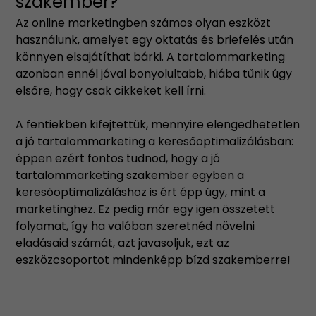
szakember?
Az online marketingben számos olyan eszközt
használunk, amelyet egy oktatás és briefelés után
könnyen elsajátíthat bárki. A tartalommarketing
azonban ennél jóval bonyolultabb, hiába tűnik úgy
elsőre, hogy csak cikkeket kell írni.
A fentiekben kifejtettük, mennyire elengedhetetlen
a jó tartalommarketing a keresőoptimalizálásban:
éppen ezért fontos tudnod, hogy a jó
tartalommarketing szakember egyben a
keresőoptimalizáláshoz is ért épp úgy, mint a
marketinghez. Ez pedig már egy igen összetett
folyamat, így ha valóban szeretnéd növelni
eladásaid számát, azt javasoljuk, ezt az
eszközcsoportot mindenképp bízd szakemberre!