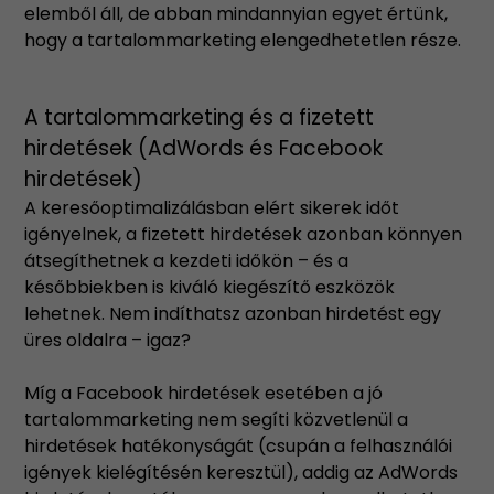
elemből áll, de abban mindannyian egyet értünk,
hogy a tartalommarketing elengedhetetlen része.
A tartalommarketing és a fizetett
hirdetések (AdWords és Facebook
hirdetések)
A keresőoptimalizálásban elért sikerek időt
igényelnek, a fizetett hirdetések azonban könnyen
átsegíthetnek a kezdeti időkön – és a
későbbiekben is kiváló kiegészítő eszközök
lehetnek. Nem indíthatsz azonban hirdetést egy
üres oldalra – igaz?
Míg a Facebook hirdetések esetében a jó
tartalommarketing nem segíti közvetlenül a
hirdetések hatékonyságát (csupán a felhasználói
igények kielégítésén keresztül), addig az AdWords