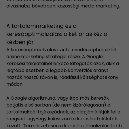
olvashatsz bővebben:
közösségi média marketing
.
A tartalommarketing és a
keresőoptimalizálás: a két óriás kéz a
kézben jár
A keresőoptimalizálás szinte minden optimalizált
online marketing stratégia része. A Google
keresési találataiból érkező látogatók azok, akik a
legtöbb esetben a legjobb konverziós arányt
hozzák hosszú távon is, ráadásul költséghatékony
módon.
A Google algoritmusa, vagy épp más keresők
botjai is első sorban (de nem kizárólagosan) a
tartalmakból tájékozódnak, az alapján állítják fel a
rangsort egy-egy kulcsszóra a keresési találatok
között. Természetesen a keresőoptimalizálás több