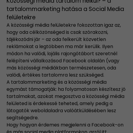
Közösségi média tartalom nélkül? – a
tartalommarketing hatása a Social Media
felületekre
A közösségi média felületekre fokozottan igaz az,
hogy oda célközönséged is csak szórakozni,
tájékozódni jár – az oda felkerült közvetlen
reklámokat a legtöbben ma már kerülik. Ilyen
módon ha valódi, lojális rajongótábort szeretnél
felépíteni vállalkozásod Facebook oldalán (vagy
más közösségi médiákban természetesen, oda
valódi, értékes tartalomra lesz szükséged.
A tartalommarketing és a közösségi média
egymást támogatják: ha folyamatosan készítesz jó
tartalmakat, azokat megosztva a közösségi média
felületed is érdekessé teheted, amely pedig a
látogatók weboldaladra valóátküldésében lesz
segítségedre.
Hogy hogyan érdemes megjelenni a Facebook-on
és más social media platformokon, arról itt