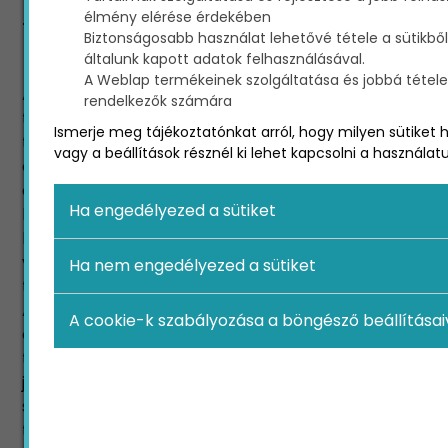
élmény elérése érdekében
tartalommarketinggel
Biztonságosabb használat lehetővé tétele a sütikből
kapcsolatban?
általunk kapott adatok felhasználásával.
A Weblap termékeinek szolgáltatása és jobbá tétele a
Az alábbi leírásban összefoglaltuk a
rendelkezők számára
tartalommarketingről szóló legfontosabb
Ismerje meg tájékoztatónkat arról, hogy milyen sütiket 
tudnivalókat, információkat. A tartalommarketing
vagy a beállítások résznél ki lehet kapcsolni a használatu
ezek alapján az egész online marketing stratégia
összefoglaló ereje, a legfontosabb eszköz, amely
Ha engedélyezed a sütiket
kiszolgálja a többi marketing eszközt a
hatékonyság érdekében: éppen ezért, ha van
valami amit érdemes szakértőre bízni akkor az a
Ha nem engedélyezed a sütiket
tartalomgyártás.
Az online szövegírás ugyanis számos dologban
A cookie-k szabályozása a böngésző beállításai
eltér az offline tartalomgyártástól. Egy jó
tartalommarketing szakembernek egyszerre kell
jó újságírónak, SEO szakembernek és marketing
szakembernek is lennie! Bizonyítja ezt az, hogy a
tartalommarketing keretén belül elkészült