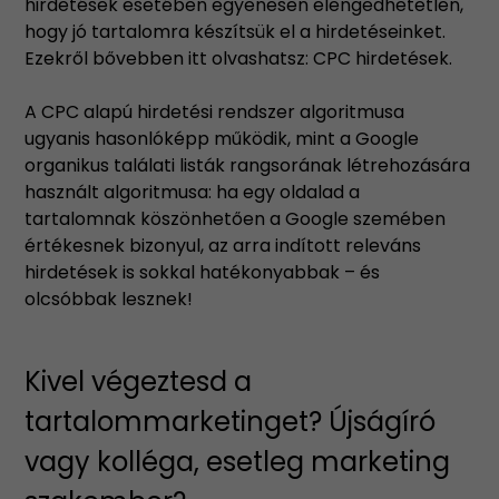
hirdetések esetében egyenesen elengedhetetlen,
hogy jó tartalomra készítsük el a hirdetéseinket.
Ezekről bővebben itt olvashatsz:
CPC hirdetések
.
A CPC alapú hirdetési rendszer algoritmusa
ugyanis hasonlóképp működik, mint a Google
organikus találati listák rangsorának létrehozására
használt algoritmusa: ha egy oldalad a
tartalomnak köszönhetően a Google szemében
értékesnek bizonyul, az arra indított releváns
hirdetések is sokkal hatékonyabbak – és
olcsóbbak lesznek!
Kivel végeztesd a
tartalommarketinget? Újságíró
vagy kolléga, esetleg marketing