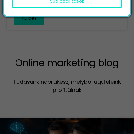
Süti beállítások
Küldés
Online marketing blog
Tudásunk naprakész, melyből ügyfeleink
profitálnak