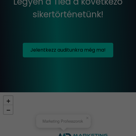
Legyen a Tiéd a következő
sikertörténetünk!
Jelentkezz auditunkra még ma!
+
−
×
Marketing Professzorok