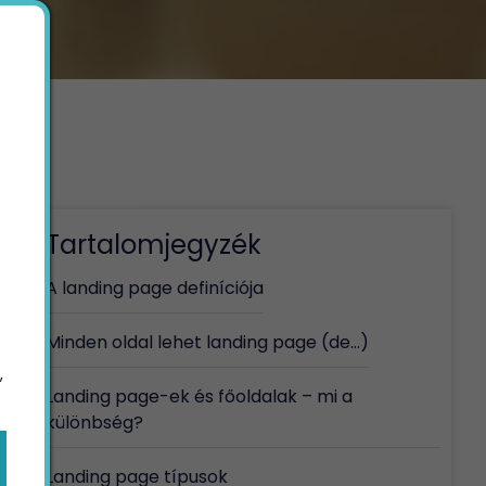
Tartalomjegyzék
A landing page definíciója
Minden oldal lehet landing page (de…)
,
Landing page-ek és főoldalak – mi a
különbség?
Landing page típusok