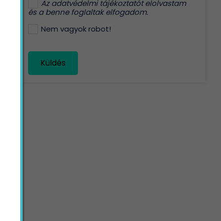
Az
adatvédelmi tájékoztatót
elolvastam
és a benne foglaltak elfogadom.
Nem vagyok robot!
Küldés