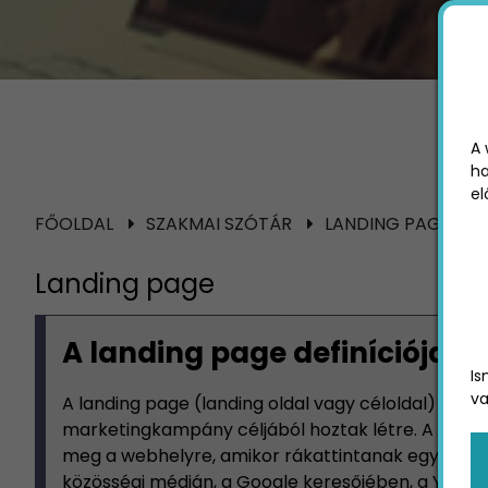
A 
ha
el
FŐOLDAL
SZAKMAI SZÓTÁR
LANDING PAGE
Landing page
A landing page definíciója
Is
va
A landing page (landing oldal vagy céloldal) egy 
marketingkampány céljából hoztak létre. A felhas
meg a webhelyre, amikor rákattintanak egy hirdet
közösségi médián, a Google keresőjében, a YouTu