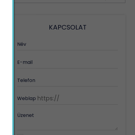
KAPCSOLAT
Név
E-mail
Telefon
Weblap
Üzenet