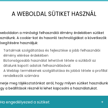
A WEBOLDAL SÜTIKET HASZNÁL
weboldalon a minőségi felhasználói élmény érdekében sütiket
sználunk. A cookie-kat és hasonló technológiákat a következők
ősegítésére használjuk:
Tartalmak szolgáltatása és fejlesztése a jobb felhasználói
élmény elérése érdekében
Biztonságosabb használat lehetővé tétele a sütikből az
általunk kapott adatok felhasználásával.
A Weblap termékeinek szolgáltatása és jobbá tétele a profillal
rendelkezők számára
merje meg tájékoztatónkat arról, hogy milyen sütiket használunk
gy a beállítások résznél ki lehet kapcsolni a használatukat.
olyan weboldal, amely egy hirdetési vagy más
ználók ezen az oldalon „landolnak”, vagy érkeznek
ésre vagy hivatkozásra (pl. egy emailben, a
Ha engedélyezed a sütiket
be-on vagy bárhol máshol az interneten).