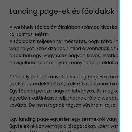
Landing page-ek és főoldalak – m
A webhely főoldalán általában számos hivatkozás tal
tartalmaz. Miért?
A főoldalon teljesen természetes, hogy több link is sz
webhelyet. Ezek azonban mind elvonhatják az emberek
általában egy, vagy csak nagyon kevés hivatkozás e
navigálhassanak el olyan könnyedén az oldalról, elker
Ezért olyan hatékonyak a landing page-ek, ha konverz
azokat az érdeklődőket, akik rákattintanak hirdetése
Egy főoldal persze nagyon látványos, és megkönnyít
egyetlen kattintással eljuthatnak róla a webáruházba,
tovább. De nem fognak rögtön vásárolni rajta.
Egy landing page egyetlen egy termékről vagy szolgál
ügyfelekké konvertálja a látogatókat. Ezért van szü