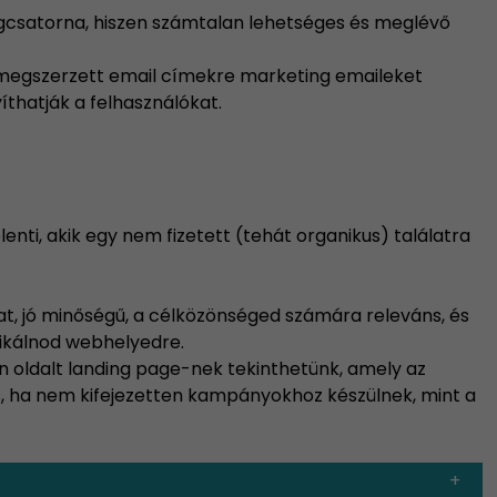
csatorna, hiszen számtalan lehetséges és meglévő
megszerzett email címekre marketing emaileket
íthatják a felhasználókat.
enti, akik egy nem fizetett (tehát organikus) találatra
t, jó minőségű, a célközönséged számára releváns, és
blikálnod webhelyedre.
n oldalt landing page-nek tekinthetünk, amely az
is, ha nem kifejezetten kampányokhoz készülnek, mint a