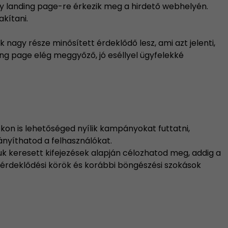
gy landing page-re érkezik meg a hirdető webhelyén.
akítani.
nagy része minősített érdeklődő lesz, ami azt jelenti,
ing page elég meggyőző, jó eséllyel ügyfelekké
on is lehetőséged nyílik kampányokat futtatni,
ányíthatod a felhasználókat.
k keresett kifejezések alapján célozhatod meg, addig a
 érdeklődési körök és korábbi böngészési szokások