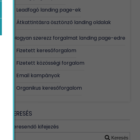
Leadfogó landing page-ek
Átkattintásra ösztönző landing oldalak
Hogyan szerezz forgalmat landing page-edre
Fizetett keresőforgalom
Fizetett közösségi forgalom
Email kampányok
Organikus keresőforgalom
KERESÉS
Keresendő kifejezés
Keresés