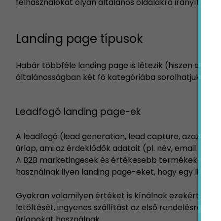
felhasználókat olyan általános oldalakra irányítani, mi
Landing page típusok
Habár többféle landing page is létezik (hiszen egy cég 
általánosságban két fő kategóriába sorolhatjuk be a l
Leadfogó landing page-ek
A leadfogó (lead generation, lead capture, azaz érd
űrlap, ami az érdeklődők adatait (pl. név, email cím, 
A B2B marketingesek és értékesebb termékeket, illet
használnak ilyen landing page-eket, hogy egy listát á
Gyakran valamilyen értéket is kínálnak ezekért az i
letöltését, ingyenes szállítást az első rendelésre, és
űrlapokat használnak.