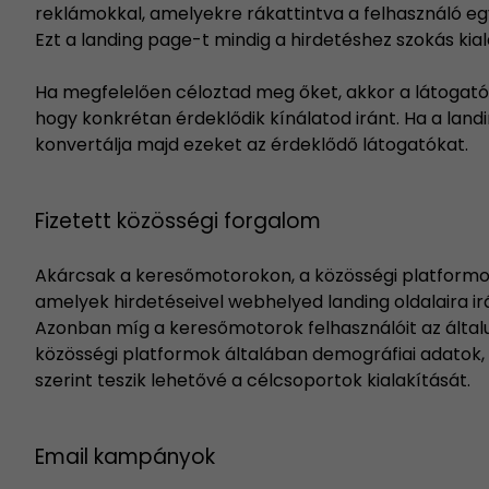
reklámokkal, amelyekre rákattintva a felhasználó e
Ezt a landing page-t mindig a hirdetéshez szokás kial
Ha megfelelően céloztad meg őket, akkor a látogatók 
hogy konkrétan érdeklődik kínálatod iránt. Ha a land
konvertálja majd ezeket az érdeklődő látogatókat.
Fizetett közösségi forgalom
Akárcsak a keresőmotorokon, a közösségi platformok
amelyek hirdetéseivel webhelyed landing oldalaira ir
Azonban míg a keresőmotorok felhasználóit az általu
közösségi platformok általában demográfiai adatok,
szerint teszik lehetővé a célcsoportok kialakítását.
Email kampányok