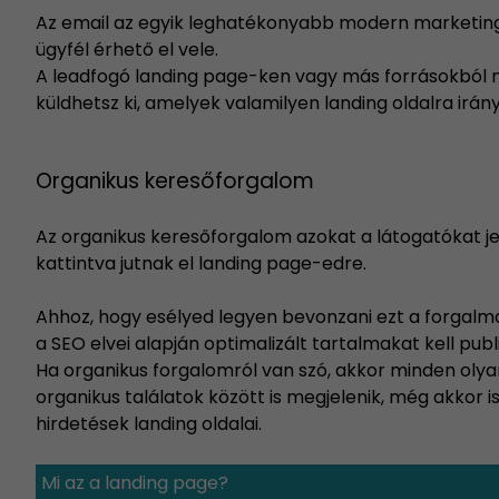
Az email az egyik leghatékonyabb modern marketing
ügyfél érhető el vele.
A leadfogó landing page-ken vagy más forrásokból 
küldhetsz ki, amelyek valamilyen landing oldalra irány
Organikus keresőforgalom
Az organikus keresőforgalom azokat a látogatókat jel
kattintva jutnak el landing page-edre.
Ahhoz, hogy esélyed legyen bevonzani ezt a forgalma
a SEO elvei alapján optimalizált tartalmakat kell pu
Ha organikus forgalomról van szó, akkor minden olya
organikus találatok között is megjelenik, még akkor 
hirdetések landing oldalai.
Mi az a landing page?