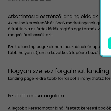
Átkattintásra ösztönző landing oldalak
Az online kereskedők és SaaS marketingesek gyakran
átkattintva az érdeklődők rögtön egy termék vagy sz
megvásárolhassák azt.
Ezek a landing page-ek nem használnak űrlapokat, h
több helyen is), ami a következő lépésre buzdítja a 
Hogyan szerezz forgalmat landing
Landing page-eidre több forrásból is irányíthatsz fo
Fizetett keresőforgalom
A legtöbb keresőmotor kínál fizetett keresési opció