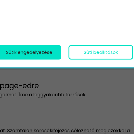
 használnak olyan landing oldalakat, amelyeken
olgáltatás adatlapjára kerülnek át, hogy
Sütik engedélyezése
Süti beállítások
anem egy feltűnő gomb szerepel rajtuk (általában
látogatókat – pl. „Megrendelem!” vagy „Kosárba”.
 page-edre
rgalmat. Íme a leggyakoribb források:
kat. Számtalan keresőkifejezés célozható meg ezekkel a