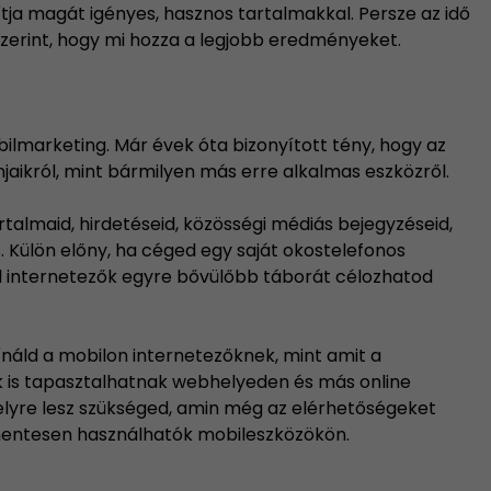
tja magát igényes, hasznos tartalmakkal. Persze az idő
zerint, hogy mi hozza a legjobb eredményeket.
ilmarketing. Már évek óta bizonyított tény, hogy az
aikról, mint bármilyen más erre alkalmas eszközről.
artalmaid, hirdetéseid, közösségi médiás bejegyzéseid,
. Külön előny, ha céged egy saját okostelefonos
lról internetezők egyre bővülőbb táborát célozhatod
ínáld a mobilon internetezőknek, mint amit a
k is tapasztalhatnak webhelyeden és más online
ly
re lesz szükséged, amin még az elérhetőségeket
ymentesen használhatók mobileszközökön.