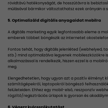
rövidtávú hatékonyságát, de hosszútávra is bebiztosí
múlásával bármikor változtathatsz ezek arányain a s
5. Optimalizáld digitális anyagaidat mobilra
A digitális marketing egyik legfontosabb eleme a mob
emberek többet böngészik az internetet okostelefonj
Fontos tehát, hogy digitális jelenléted (webhelyed, t
stb.) mind optimalizálva legyenek mobileszközökre is
alkalmazással is rendelkezik, hiszen ezzel is a mobi
meg.
Elengedhetetlen, hogy ugyan azt a pozitív élményt k
számítógépekről, laptopokról böngésző felhasználó
felületeiden. Ehhez egy mobil-első,
reszponzív webhe
rögzítő/regisztrációs űrlapok is gyorsan és akadál
6. Végezz kulcsszókutatást