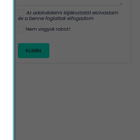
Az
adatvédelmi tájékoztatót
elolvastam
és a benne foglaltak elfogadom.
Nem vagyok robot!
Küldés