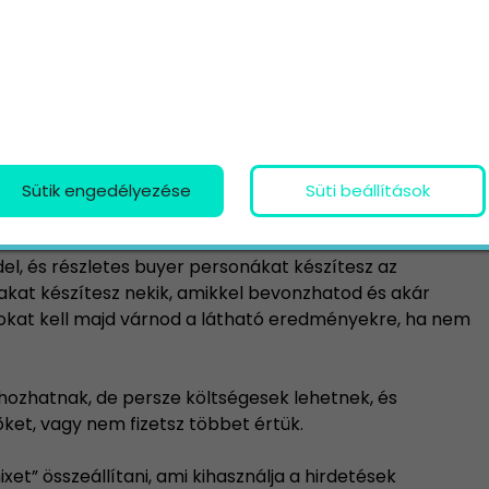
cióban jelenj meg rá, valahányszor egy felhasználó
olyásolja, hogy mekkora verseny jellemző egy adott
bet is elég licitálni a jó helyezésekhez, azonban ha
íthatsz.
nes digitális taktikák között
es és fizetett taktikákra is szükséged lesz, hogy a
Sütik engedélyezése
Süti beállítások
neteiddel (de persze ez is a céljaidtól függ).
, és részletes buyer personákat készítesz az
akat készítesz nekik, amikkel bevonzhatod és akár
okat kell majd várnod a látható eredményekre, ha nem
ozhatnak, de persze költségesek lehetnek, és
et, vagy nem fizetsz többet értük.
et” összeállítani, ami kihasználja a hirdetések