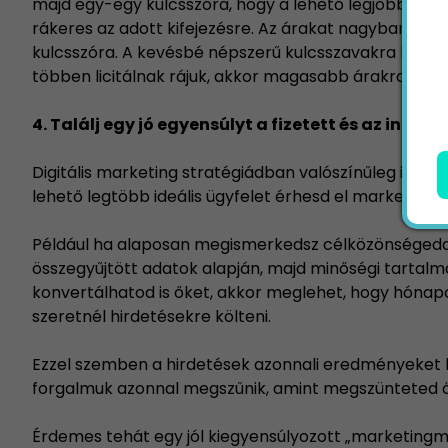
majd egy-egy kulcsszóra, hogy a lehető legjobb pozí
rákeres az adott kifejezésre. Az árakat nagyban bef
kulcsszóra. A kevésbé népszerű kulcsszavakra keveseb
többen licitálnak rájuk, akkor magasabb árakra szám
4. Találj egy jó egyensúlyt a fizetett és az ingye
Digitális marketing stratégiádban valószínűleg ingyen
lehető legtöbb ideális ügyfelet érhesd el marketingüze
Például ha alaposan megismerkedsz célközönségeddel
összegyűjtött adatok alapján, majd minőségi tartalm
konvertálhatod is őket, akkor meglehet, hogy hónap
szeretnél hirdetésekre költeni.
Ezzel szemben a hirdetések azonnali eredményeket h
forgalmuk azonnal megszűnik, amint megszünteted ők
Érdemes tehát egy jól kiegyensúlyozott „marketingmix