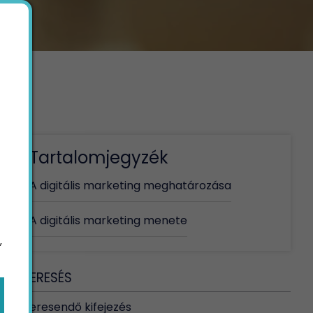
Tartalomjegyzék
A digitális marketing meghatározása
A digitális marketing menete
,
KERESÉS
Keresendő kifejezés