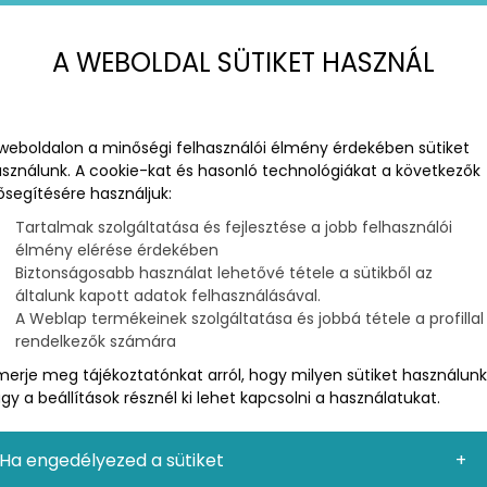
A WEBOLDAL SÜTIKET HASZNÁL
weboldalon a minőségi felhasználói élmény érdekében sütiket
sználunk. A cookie-kat és hasonló technológiákat a következők
ősegítésére használjuk:
ING MENETE
Tartalmak szolgáltatása és fejlesztése a jobb felhasználói
élmény elérése érdekében
Biztonságosabb használat lehetővé tétele a sütikből az
általunk kapott adatok felhasználásával.
A Weblap termékeinek szolgáltatása és jobbá tétele a profillal
rendelkezők számára
atározása
merje meg tájékoztatónkat arról, hogy milyen sütiket használunk
gy a beállítások résznél ki lehet kapcsolni a használatukat.
olatépítés folyamata, ahol a márkák a közösségi
akon keresztül érik el a közönségüket. A folyamat a
tékes, vonzó tartalom létrehozásával kezdődik.
Ha engedélyezed a sütiket