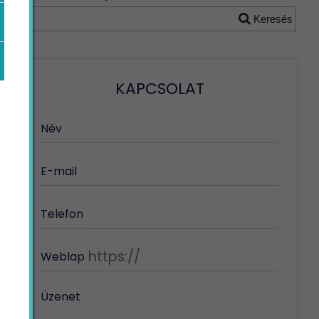
Keresés
KAPCSOLAT
Név
E-mail
Telefon
Weblap
Üzenet