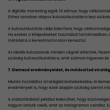
A digitális marketing egyik fő előnye, hogy célközön
Ehhez azonban alapos
kulcsszókutatásra
lesz szüksé
A kulcsszókutatás célja kideríteni, hogy célközönsége
Ha ezeket a kifejezéseket használod tartalmaidban, 
márkádra a keresőmotorokon keresztül.
Az ideális kulcsszavak minden cégnél eltérőek, hisz
szükség kulcsszókutatásra, amit számos ingyenes és 
7. Elemezd eredményeidet, és módosítsd straté
Miután hozzálátsz stratégiád kivitelezésébe, érdemes
eredményeit is, hogy ezek alapján szükség szerint irá
A statisztikákból például kiderülhet, hogy közönsége
nagyon tetszik nekik, amit az Instagramon csinálsz. E