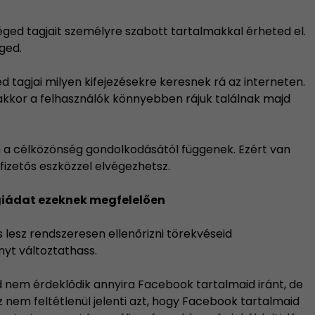
séged tagjait személyre szabott tartalmakkal érheted el.
ged.
d tagjai milyen kifejezésekre keresnek rá az interneten.
akkor a felhasználók könnyebben rájuk találnak majd
en a célközönség gondolkodásától függenek. Ezért van
fizetős eszközzel elvégezhetsz.
giádat ezeknek megfelelően
 lesz rendszeresen ellenőrizni törekvéseid
nyt változtathass.
d nem érdeklődik annyira Facebook tartalmaid iránt, de
z nem feltétlenül jelenti azt, hogy Facebook tartalmaid