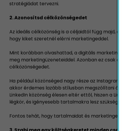
stratégiádat tervezni.
2. Azonosítsd célközönségedet
Az ideális célközönség is a céljaidtól függ majd, azo
hogy kiket szeretnél elérni marketingeddel.
Mint korábban olvashattad, a digitális marketing eg
meg marketingüzeneteiddel. Azonban ez csak akkor 
célközönségedet.
Ha például közönséged nagy része az Instagramon tölt
akkor érdemes lazább stílusban megszólítani őket, é
LinkedIn közönség élesen eltér ettől, hiszen a Linke
légkör, és igényesebb tartalmakra lesz szükséged a 
Fontos tehát, hogy tartalmaidat és marketinged stílu
3. Szabj meg egy költségkeretet minden csator