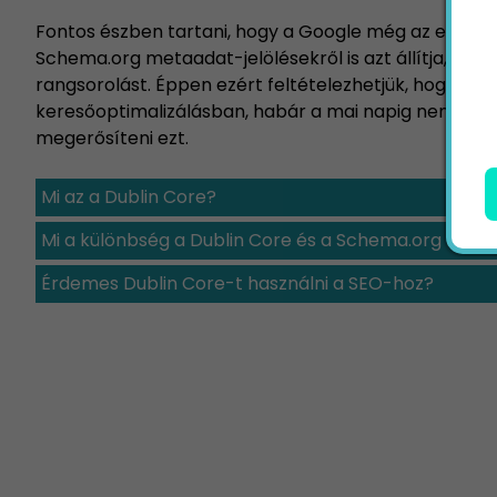
Fontos észben tartani, hogy a Google még az elterjed
Schema.org metaadat-jelölésekről is azt állítja, hogy
rangsorolást. Éppen ezért feltételezhetjük, hogy a D
keresőoptimalizálásban, habár a mai napig nem szü
megerősíteni ezt.
Mi az a Dublin Core?
Mi a különbség a Dublin Core és a Schema.org közöt
Érdemes Dublin Core-t használni a SEO-hoz?