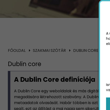
A 
ha
el
FŐOLDAL
SZAKMAI SZÓTÁR
DUBLIN CORE
Dublin core
A Dublin Core definíciója
Is
va
A Dublin Core egy weboldalak és más digitális 
megadására létrehozott szabvány. A Dublin Core a
metaadatok olvasását. Habár többen is azt állítjá
segít, ezt az állítást a mai napig sem sikerült alá