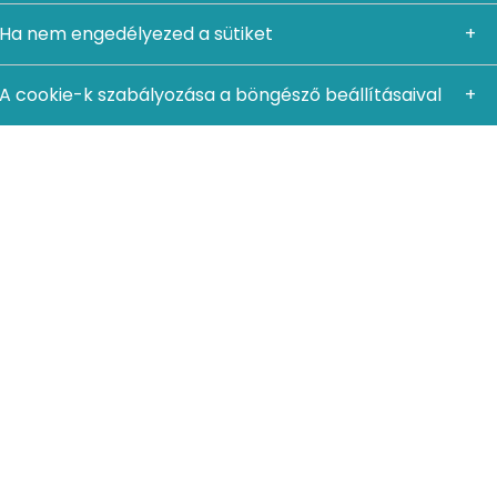
Ha nem engedélyezed a sütiket
A cookie-k szabályozása a böngésző beállításaival
(Dublin Core Metaadat Kezdeméynezés), röviden DCMI
rikai Chicago városában.
5-ben véglegesítették egy konferencián, amelyet Ohio
 jött tehát a név: Dublin Core Metadata.
ok metaadatokként megadott tartalmak alapján is
okra. Ez a séma hamar népszerű lett az olyan
a dokumentumok visszakeresésére – tehát nem csak
és adminisztratív intézményekben.
lemből áll. Ezek az elemek bármilyen sorrendben