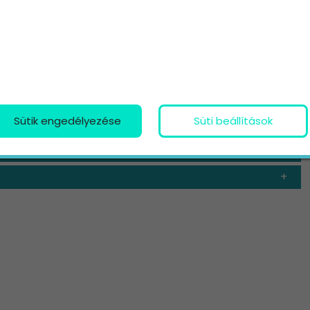
tebb (és többek között általa is fejlesztett)
 ezek használata nem javítja közvetlenül a
ublin Core sem játszik közvetlen szerepet a
letett meggyőző teszteredmény, ami cáfolná vagy
Sütik engedélyezése
Süti beállítások
t?