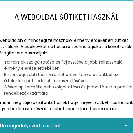
A WEBOLDAL SÜTIKET HASZNÁL
weboldalon a minőségi felhasználói élmény érdekében sütiket
sználunk. A cookie-kat és hasonló technológiákat a következők
ősegítésére használjuk:
Tartalmak szolgáltatása és fejlesztése a jobb felhasználói
élmény elérése érdekében
Biztonságosabb használat lehetővé tétele a sütikből az
általunk kapott adatok felhasználásával.
A Weblap termékeinek szolgáltatása és jobbá tétele a profillal
rendelkezők számára
merje meg tájékoztatónkat arról, hogy milyen sütiket használunk
gy a beállítások résznél ki lehet kapcsolni a használatukat.
dokumentumok metaadatainak és mikroadatainak
zért jött létre, hogy egyszerűbbé tegye a
k, hogy a Dublin Core a keresőoptimalizálásban is
Ha engedélyezed a sütiket
támasztani.