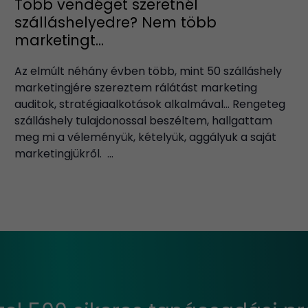
Több vendéget szeretnél
szálláshelyedre? Nem több
marketingt...
Az elmúlt néhány évben több, mint 50 szálláshely
marketingjére szereztem rálátást marketing
auditok, stratégiaalkotások alkalmával… Rengeteg
szálláshely tulajdonossal beszéltem, hallgattam
meg mi a véleményük, kételyük, aggályuk a saját
marketingjükről. ...