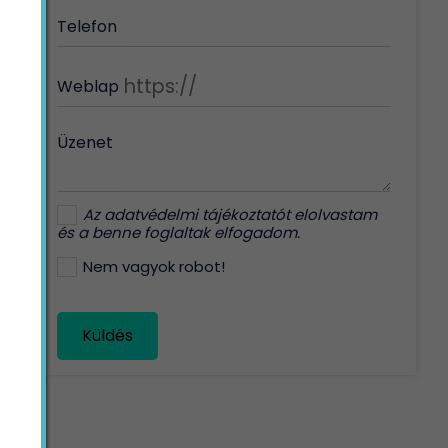
Telefon
Weblap
Üzenet
Az
adatvédelmi tájékoztatót
elolvastam
és a benne foglaltak elfogadom.
Nem vagyok robot!
Küldés