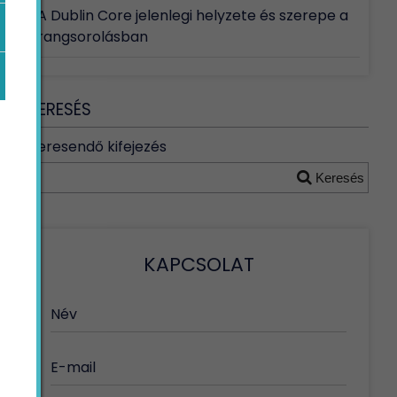
A Dublin Core jelenlegi helyzete és szerepe a
rangsorolásban
KERESÉS
Keresendő kifejezés
Keresés
KAPCSOLAT
Név
E-mail