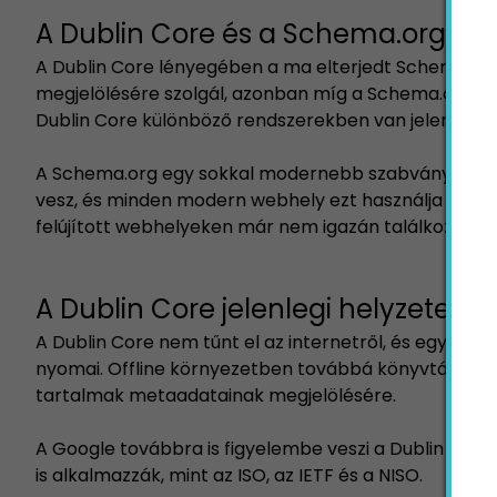
A Dublin Core és a Schema.org
A Dublin Core lényegében a ma elterjedt Schema.org
megjelölésére szolgál, azonban míg a Schema.org-ot
Dublin Core különböző rendszerekben van jelen (pl
A Schema.org egy sokkal modernebb szabvány, amely
vesz, és minden modern webhely ezt használja a met
felújított webhelyeken már nem igazán találkozhatu
A Dublin Core jelenlegi helyzete é
A Dublin Core nem tűnt el az internetről, és egyes 
nyomai. Offline környezetben továbbá könyvtárak, 
tartalmak metaadatainak megjelölésére.
A Google továbbra is figyelembe veszi a Dublin Core
is alkalmazzák, mint az ISO, az IETF és a NISO.