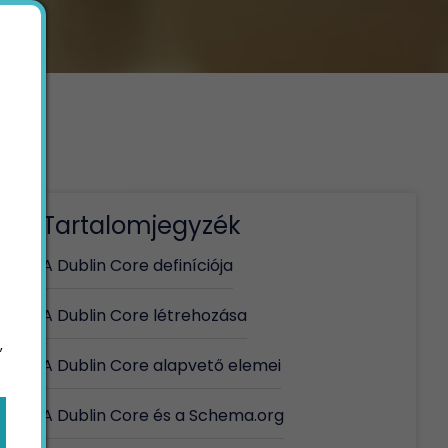
Tartalomjegyzék
A Dublin Core definíciója
A Dublin Core létrehozása
,
A Dublin Core alapvető elemei
A Dublin Core és a Schema.org