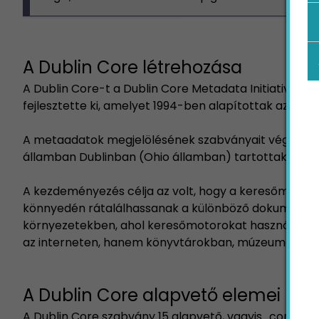
A Dublin Core létrehozása
A Dublin Core-t a Dublin Core Metadata Initiative 
fejlesztette ki, amelyet 1994-ben alapítottak az ame
A metaadatok megjelölésének szabványait végül 199
államban Dublinban (Ohio államban) tartottak. Innen
A kezdeményezés célja az volt, hogy a keresőmotor
könnyedén rátalálhassanak a különböző dokumentum
környezetekben, ahol keresőmotorokat használtak 
az interneten, hanem könyvtárokban, múzeumokban 
A Dublin Core alapvető elemei
A Dublin Core szabvány 15 alapvető, vagyis „core” e