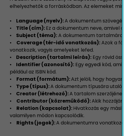
elhelyezhetők a forráskódban. Az elemeket mindig 
•
Language (nyelv):
A dokumentum szövegének ny
•
Title (cím):
Ez a dokumentum neve, amivel a doku
•
Subject (téma):
A dokumentum tartalmára utaló 
•
Coverage (tér-idő vonatkozás):
Azok a földraj
vonatkozik, vagyis amelyeket lefed.
•
Description (tartalmi leírás):
Egy rövid összegzé
•
Identifier (azonosító):
Egy egyedi kód, ami a ta
például az ISBN kód.
•
Format (formátum):
Azt jelöli, hogy hogyan és m
•
Type (típus):
A dokumentum típusára utaló kifejez
•
Creator (létrehozó):
A tartalom szerzőjének nev
•
Contributor (közreműködő):
Akik hozzájárultak
•
Relation (kapcsolat):
Hivatkozás egy másik do
valamilyen módon kapcsolódik.
•
Rights (jogok):
A dokumentumra vonatkozó felhas